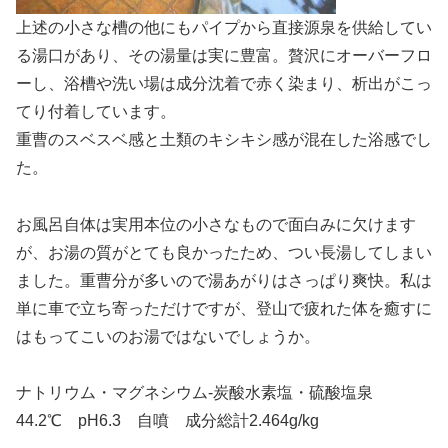
上述の小さな槽の他にもパイプから直接源泉を供給してい
る湯口があり、その湯量は実に豊富。贅沢にオーバーフロ
ーし、浴槽や洗い場は成分沈着で赤く染まり、析出がこっ
てり付着しています。
重曹のスベスベ感と土類のキシキシ感が混在した浴感でし
た。
お風呂自体は実用本位の小さなもので面白みに欠けます
が、お湯の質がとても良かったため、つい長湯してしまい
ました。重曹分が多いので湯あがりはさっぱり爽快。私は
単に車で立ち寄っただけですが、登山で疲れた体を癒すに
はもってこいのお湯ではないでしょうか。
ナトリウム・マグネシウム-炭酸水素塩・硫酸塩泉
44.2℃ pH6.3 自噴 成分総計2.464g/kg