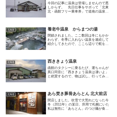
今回の記事に温泉は登場しませんので悪
しからず。 先日仕事をサボって「北東
北・函館フリー乗車券」で道南の温泉を
巡ったのですが、その際に立ち寄った江
差線の湯ノ岱駅で久しぶりに目にする切
符を入手しました。 この日は上ノ国駅
から木古内行4175Dに...
養老牛温泉 からまつの湯
北海道
閉鎖されました。ここ数回は冬にもかか
わらず、冬季に入れない温泉を連続して
紹介してきたので、ここら辺りで舵を切
り直して、冬でも入れる温泉を取り上げ
ていきます。北海道・道東の知床半島と
その南東の延長線上に位置する屈斜路湖
や雌阿寒岳、そしてその周...
西ききょう温泉
北海道
函館のタクシーに乗るたび、運ちゃんが
異口同音に「西ききょう温泉は凄いよ」
と絶賛するので、物は試し、行ってみる
ことにしました。五稜郭公園の電停から
タクシーで2200円弱。周囲は何も無い原
っぱで荒涼とした景色が広がる物寂しい
立地です。グラウンド...
あら焚き豚骨あらとん 北大前店
北海道
閉店しました。吹雪で大荒れになった今
冬（2011年）の某日、所用で札幌にいた
私は無性に「あらとん」のつけ麺が食い
たくなったので、最近暖簾分けした「北
大前店」に行きました。場外市場の本店