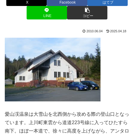
X
Facebook
はてブ
LINE
コピー
2010.06.04
2025.04.18
愛山渓温泉は大雪山を北西側から攻める際の登山口となっ
ています。上川町東雲から道道223号線に入ってひたすら
南下。ほぼ一本道で、徐々に高度を上げながら、アンタロ