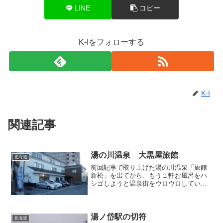
LINE
コピー
K-Iをフォローする
K-I
関連記事
湯の川温泉 大黒屋旅館
北海道
前回記事で取り上げた湯の川温泉「旅館
新松」を出てから、もう１軒お風呂をハ
シゴしようと温泉街をウロウロしていた
ところ、旅館の駐車場に立つ日帰り温泉
の幟が目に入ってきたので、それに導か
れて「大黒屋旅館」を訪うことにしまし
た。 ロビーでは坊主頭の...
湯ノ岱駅の切符
北海道