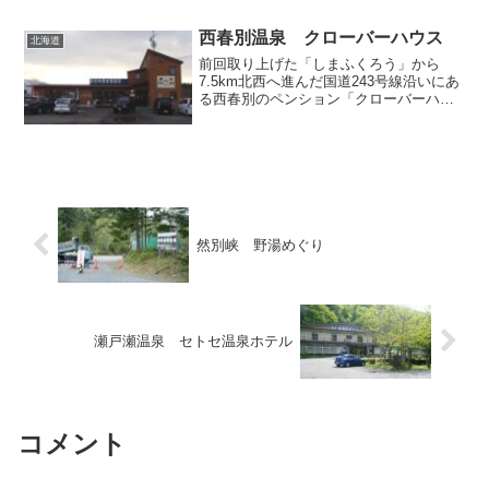
には何度か訪れていますが、混雑して行
列ができているのはい...
西春別温泉 クローバーハウス
北海道
前回取り上げた「しまふくろう」から
7.5km北西へ進んだ国道243号線沿いにあ
る西春別のペンション「クローバーハウ
ス」も温泉ファンの間では名の知れた良
泉施設ですので、当地を訪れたついでに
立ち寄ってみることにしました。ログハ
ウス調の小洒落た建...
然別峡 野湯めぐり
瀬戸瀬温泉 セトセ温泉ホテル
コメント