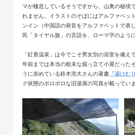
マが棲息しているそうですから、山奥の秘境
れません。イラストのそばにはアルファベッ
ンイン（中国語の発音をアルファベットで表
民「タイヤル族」の言語を、ローマ字のよう
「紅香温泉」は今でこそ男女別の浴室を備え
年前までは本当の粗末な掘っ立て小屋だった
うに崇めている鈴木浩大さんの著書
『湯けむ
ク状態のボロボロな旧湯屋の写真が載ってい