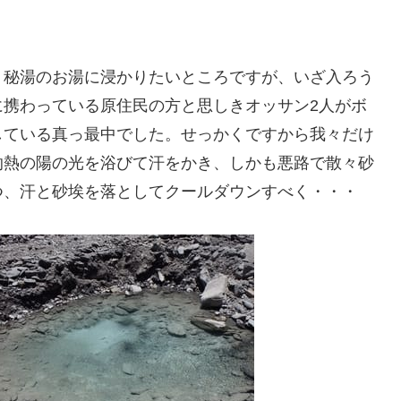
く秘湯のお湯に浸かりたいところですが、いざ入ろう
に携わっている原住民の方と思しきオッサン2人がボ
している真っ最中でした。せっかくですから我々だけ
灼熱の陽の光を浴びて汗をかき、しかも悪路で散々砂
つ、汗と砂埃を落としてクールダウンすべく・・・