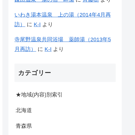
いわき湯本温泉 上の湯（2014年4月再
訪）
に
K-I
より
寺尾野温泉共同浴場 薬師湯（2013年5
月再訪）
に
K-I
より
カテゴリー
★地域(内容)別索引
北海道
青森県