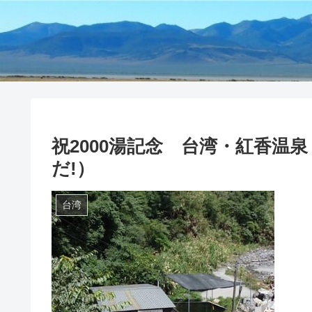
祝2000湯記念 台湾・紅香温
だ!）
台湾