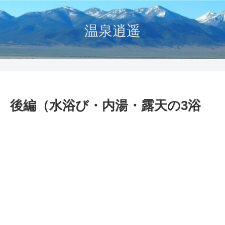
温泉逍遥
泉 後編（水浴び・内湯・露天の3浴