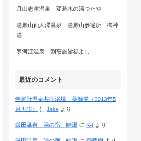
月山志津温泉 変若水の湯つたや
湯殿山仙人澤温泉 湯殿山参籠所 御神
湯
寒河江温泉 割烹旅館福よし
最近のコメント
寺尾野温泉共同浴場 薬師湯（2013年5
月再訪）
に
Jake
より
鎌田温泉 湯の宿 畔瀬
に
K-I
より
鎌田温泉 湯の宿 畔瀬
に
齊藤樹
より