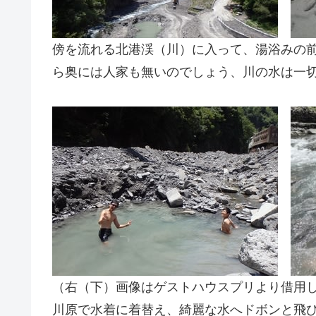
傍を流れる北港渓（川）に入って、湯浴みの
ら奥には人家も無いのでしょう、川の水は一
（右（下）画像はゲストハウスプリより借用
川原で水着に着替え、綺麗な水へドボンと飛