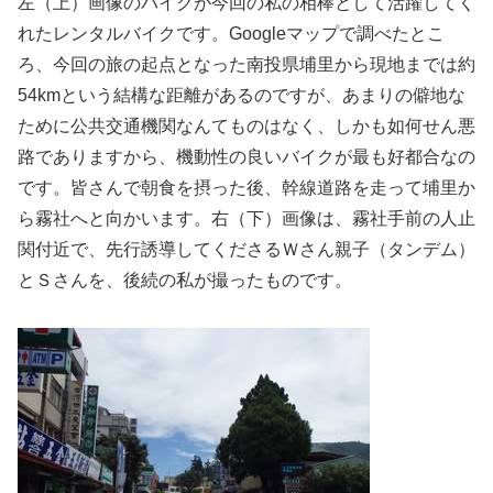
左（上）画像のバイクが今回の私の相棒として活躍してく
れたレンタルバイクです。Googleマップで調べたとこ
ろ、今回の旅の起点となった南投県埔里から現地までは約
54kmという結構な距離があるのですが、あまりの僻地な
ために公共交通機関なんてものはなく、しかも如何せん悪
路でありますから、機動性の良いバイクが最も好都合なの
です。皆さんで朝食を摂った後、幹線道路を走って埔里か
ら霧社へと向かいます。右（下）画像は、霧社手前の人止
関付近で、先行誘導してくださるＷさん親子（タンデム）
とＳさんを、後続の私が撮ったものです。