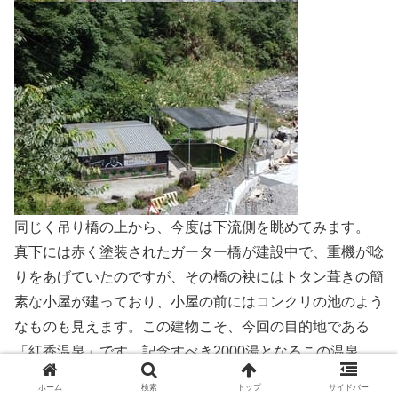
同じく吊り橋の上から、今度は下流側を眺めてみます。
真下には赤く塗装されたガーター橋が建設中で、重機が唸
りをあげていたのですが、その橋の袂にはトタン葺きの簡
素な小屋が建っており、小屋の前にはコンクリの池のよう
なものも見えます。この建物こそ、今回の目的地である
「紅香温泉」です。記念すべき2000湯となるこの温泉
は、果たしてどのようなお湯なのでしょうか。
ホーム
検索
トップ
サイドバー