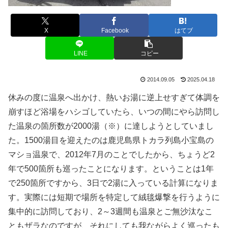
X
Facebook
はてブ
LINE
コピー
2014.09.05
2025.04.18
休みの度に温泉へ出かけ、熱いお湯に逆上せすぎて体調を
崩すほど浴場をハシゴしていたら、いつの間にやら訪問し
た温泉の箇所数が2000湯（※）に達しようとしていまし
た。1500湯目を迎えたのは鹿児島県トカラ列島小宝島の
マショ温泉で、2012年7月のことでしたから、ちょうど2
年で500箇所も巡ったことになります。ということは1年
で250箇所ですから、3日で2湯に入っている計算になりま
す。実際には短期で場所を特定して絨毯爆撃を行うように
集中的に訪問しており、2～3週間も温泉とご無沙汰なこ
ともザラなのですが、それにしても我ながらよく巡ったも