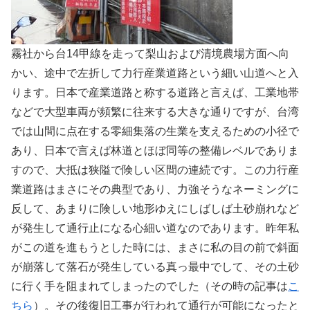
霧社から台14甲線を走って梨山および清境農場方面へ向
かい、途中で左折して力行産業道路という細い山道へと入
ります。日本で産業道路と称する道路と言えば、工業地帯
などで大型車両が頻繁に往来する大きな通りですが、台湾
では山間に点在する零細集落の生業を支えるための小径で
あり、日本で言えば林道とほぼ同等の整備レベルでありま
すので、大抵は狭隘で険しい区間の連続です。この力行産
業道路はまさにその典型であり、力強そうなネーミングに
反して、あまりに険しい地形ゆえにしばしば土砂崩れなど
が発生して通行止になる心細い道なのであります。昨年私
がこの道を進もうとした時には、まさに私の目の前で斜面
が崩落して落石が発生している真っ最中でして、その土砂
に行く手を阻まれてしまったのでした（その時の記事は
こ
ちら
）。その後復旧工事が行われて通行が可能になったと