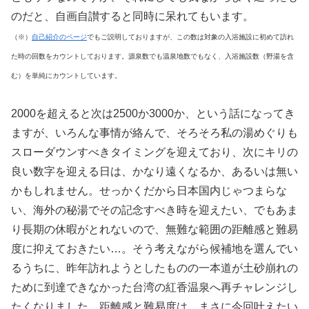
のだと、自画自讃すると同時に呆れてもいます。
（※）
自己紹介のページ
でもご説明しておりますが、この数は対象の入浴施設に初めて訪れ
た時の回数をカウントしております。源泉数でも温泉地数でもなく、入浴施設数（野湯を含
む）を単純にカウントしています。
2000を超えると次は2500か3000か、という話になってき
ますが、いろんな事情が絡んで、そろそろ私の湯めぐりも
スローダウンすべきタイミングを迎えており、次にキリの
良い数字を迎える日は、かなり遠くなるか、あるいは無い
かもしれません。せっかくだから日本国内じゃつまらな
い、海外の秘湯でその記念すべき時を迎えたい、でもあま
り長期の休暇がとれないので、無難な範囲の距離感と難易
度に抑えておきたい…。そう考えながら候補地を選んでい
るうちに、昨年訪れようとしたものの一本道が土砂崩れの
ために到達できなかった台湾の紅香温泉へ再チャレンジし
たくなりました。距離感と難易度は、まさに今回叶えたい