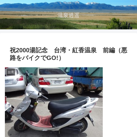
温泉逍遥
祝2000湯記念 台湾・紅香温泉 前編（悪
路をバイクでGO!）
台湾