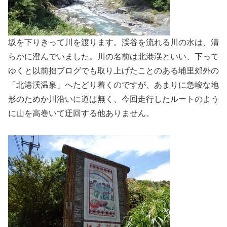
坂を下りきって川を渡ります。渓谷を流れる川の水は、清
らかに澄んでいました。川の名前は北港渓といい、下って
ゆくと以前拙ブログでも取り上げたことのある埔里郊外の
「北港渓温泉」へたどり着くのですが、あまりに急峻な地
形のためか川沿いに道は無く、今回走行したルートのよう
に山を高巻いて迂回する他ありません。