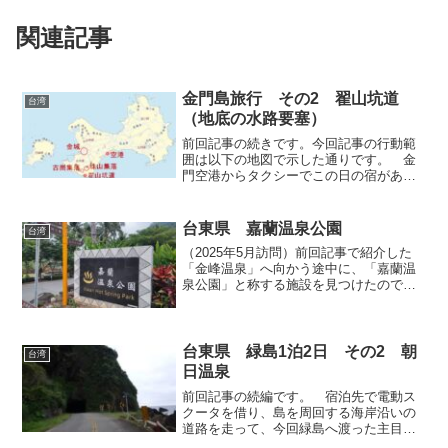
関連記事
金門島旅行 その2 翟山坑道
台湾
（地底の水路要塞）
前回記事の続きです。今回記事の行動範
囲は以下の地図で示した通りです。 金
門空港からタクシーでこの日の宿がある
島南西部の珠山集落へと向かい、宿に荷
物を下ろしてから、日没まで周辺を散策
することにしました。なお珠山の宿はと
台東県 嘉蘭温泉公園
台湾
っても素敵でしたので、後...
（2025年5月訪問）前回記事で紹介した
「金峰温泉」へ向かう途中に、「嘉蘭温
泉公園」と称する施設を見つけたので、
立ち寄ってみることにしました。この公
園は台東県道64号線（東64線）の沿道に
あり、その名の通り、川を見下ろす小高
い丘の上の嘉蘭集...
台東県 緑島1泊2日 その2 朝
台湾
日温泉
前回記事の続編です。 宿泊先で電動ス
クータを借り、島を周回する海岸沿いの
道路を走って、今回緑島へ渡った主目的
である朝日温泉へ向かいました。緑島で