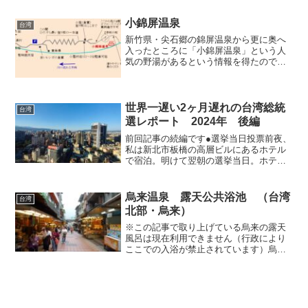
も一応路線バスが運行されており、朝日
温泉にもバス停があるのですが、シーズ
小錦屏温泉
台湾
ンオフは午前2便と午後2...
新竹県・尖石郷の錦屏温泉から更に奥へ
入ったところに「小錦屏温泉」という人
気の野湯があるという情報を得たので実
際に行ってみたくなり、事前にググって
みたところ、たしかにネット上ではたく
さんの訪問記などを見つけることができ
たのですが、道の険しさを...
世界一遅い2ヶ月遅れの台湾総統
台湾
選レポート 2024年 後編
前回記事の続編です●選挙当日投票前夜、
私は新北市板橋の高層ビルにあるホテル
で宿泊。明けて翌朝の選挙当日。ホテル
の部屋から眺める新北市の眺望は、投票
日和と申し上げましょうか、雲一つない
素晴らしい天気でした。ホテルでチェッ
烏来温泉 露天公共浴池 （台湾
台湾
クアウトを済ませ、歩い...
北部・烏来）
※この記事で取り上げている烏来の露天
風呂は現在利用できません（行政により
ここでの入浴が禁止されています）烏来
に無料の露天風呂があることは以前から
知っていましたし、何度か訪問した際に
遠くから眺めてどんなところかも大概的
にわかってました。はっき...