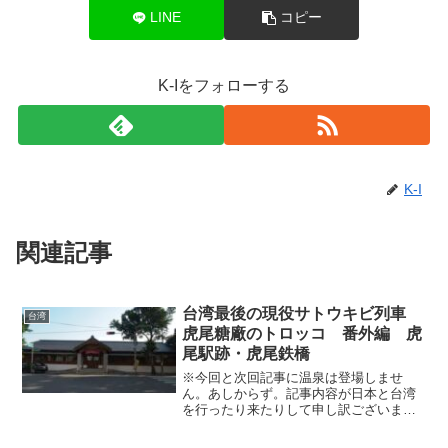
LINE
コピー
K-Iをフォローする
K-I
関連記事
台湾最後の現役サトウキビ列車
台湾
虎尾糖廠のトロッコ 番外編 虎
尾駅跡・虎尾鉄橋
※今回と次回記事に温泉は登場しませ
ん。あしからず。記事内容が日本と台湾
を行ったり来たりして申し訳ございませ
ん。2016年4月20日付拙ブログ記事「台
湾最後の現役サトウキビ列車 虎尾糖廠