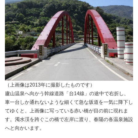
（上画像は2013年に撮影したものです）
廬山温泉へ向かう幹線道路「台14線」の途中で右折し、
車一台しか通れないような細くて急な坂道を一気に降下し
てゆくと、上画像に写っている赤い橋が目の前に現れま
す。濁水渓を跨ぐこの橋で左岸に渡り、春陽の各温泉施設
へと向かいます。