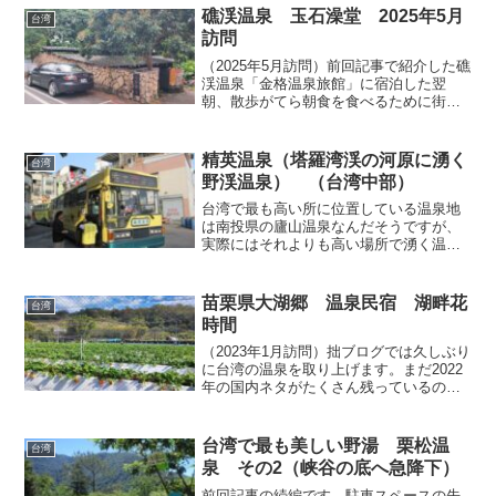
のトロッコ その5・工場へ向かって走る
礁渓温泉 玉石澡堂 2025年5月
台湾
トロッコ」の続編で...
訪問
（2025年5月訪問）前回記事で紹介した礁
渓温泉「金格温泉旅館」に宿泊した翌
朝、散歩がてら朝食を食べるために街中
へ繰り出し、食後にちょっと気になって
いた場所へ立ち寄ることにしました。礁
渓温泉街の北部に位置する礁渓バスター
精英温泉（塔羅湾渓の河原に湧く
台湾
ミナルには礁渓温泉公...
野渓温泉） （台湾中部）
台湾で最も高い所に位置している温泉地
は南投県の廬山温泉なんだそうですが、
実際にはそれよりも高い場所で湧く温泉
が何ヶ所かあり、廬山温泉から川を数キ
ロ遡った河原には、その中のひとつであ
る「精英温泉」という野湯が存在してい
苗栗県大湖郷 温泉民宿 湖畔花
台湾
ます。旅行前にその情報を...
時間
（2023年1月訪問）拙ブログでは久しぶり
に台湾の温泉を取り上げます。まだ2022
年の国内ネタがたくさん残っているので
すが、海外については変化のスピードが
激しいので、国内ネタは取り敢えず脇に
置いておき、台湾ネタを優先させます。
台湾で最も美しい野湯 栗松温
台湾
台湾に温泉が多...
泉 その2（峡谷の底へ急降下）
前回記事の続編です 駐車スペースの先