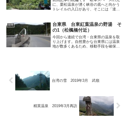
に、栗松温泉が湧く峡谷の底へと向かう
トレイルの入口があり、そこには「達道
恩温泉 Da Dao-n Hot Spring」と手書き
されたプレートが括りつけられていまし
た。原住民ブヌン族の言葉では栗松温泉
台東県 台東紅葉温泉の野湯 そ
台湾
をこ...
の1（松楓橋付近）
今回から連続で台湾・台東県の温泉を取
り上げます。自然豊かな台東県には温泉
地が数多くあるため、移動手段を確保し
て上手く計画を立てれば、野湯をいくつ
もハシゴすることができます。今年
（2017年）3月某日、私はその台東県でレ
ンタカーを借り、1日で...
台湾の雪 2019年3月 武嶺
精英温泉 2019年3月再訪