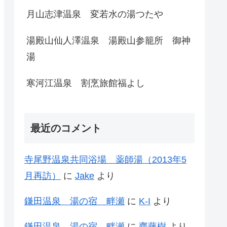
月山志津温泉 変若水の湯つたや
湯殿山仙人澤温泉 湯殿山参籠所 御神
湯
寒河江温泉 割烹旅館福よし
最近のコメント
寺尾野温泉共同浴場 薬師湯（2013年5
月再訪）
に
Jake
より
鎌田温泉 湯の宿 畔瀬
に
K-I
より
鎌田温泉 湯の宿 畔瀬
に
齊藤樹
より