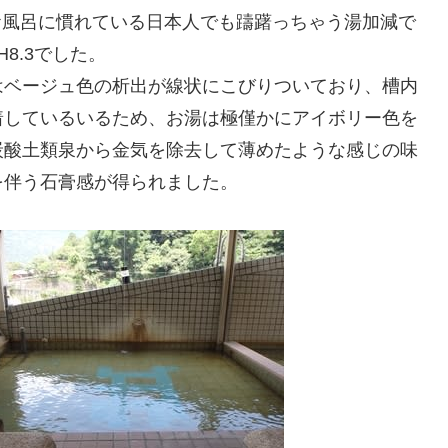
いお風呂に慣れている日本人でも躊躇っちゃう湯加減で
8.3でした。
はベージュ色の析出が線状にこびりついており、槽内
着しているいるため、お湯は極僅かにアイボリー色を
炭酸土類泉から金気を除去して薄めたような感じの味
を伴う石膏感が得られました。