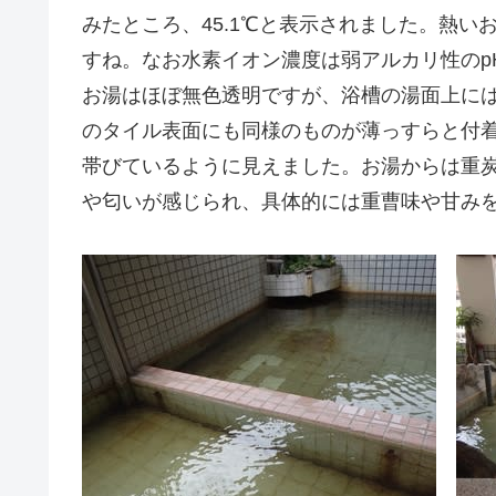
みたところ、45.1℃と表示されました。熱
すね。なお水素イオン濃度は弱アルカリ性のpH
お湯はほぼ無色透明ですが、浴槽の湯面上に
のタイル表面にも同様のものが薄っすらと付
帯びているように見えました。お湯からは重
や匂いが感じられ、具体的には重曹味や甘み