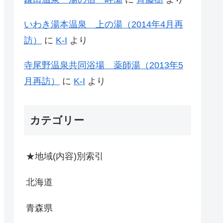
いわき湯本温泉 上の湯（2014年4月再
訪）
に
K-I
より
寺尾野温泉共同浴場 薬師湯（2013年5
月再訪）
に
K-I
より
カテゴリー
★地域(内容)別索引
北海道
青森県