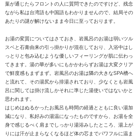
葉が通じたらフロントの人に質問できたのですけど、残念
ながら私は台湾語も中国語もわかりませんので、結局その
あたりの謎が解けないまま今日に至っております。
お湯の変質についてはさておき、岩風呂のお湯は弱いツル
スベと石膏由来の引っ掛かりが混在しており、入浴中はし
っとりと包み込むような優しいフィーリングが肌に伝わっ
てきます。湯の華が多いにもかかわらずお湯は大変クリア
で鮮度感もまずまず。岩風呂のお湯は隣の大きなSPA槽へ
と流れて、その湯尻から排湯されており、少なくとも岩風
呂に関しては掛け流しかそれに準じた湯使いではないかと
思われます。
はじめはぬるかったお風呂も時間の経過とともに良い湯加
減になり、私好みの湯温になったものですから、お湯を全
身で感じるべく肩までしっかり湯浴みしたところ、湯上が
りには汗が止まらなくなるほど体の芯までパワフルに温ま