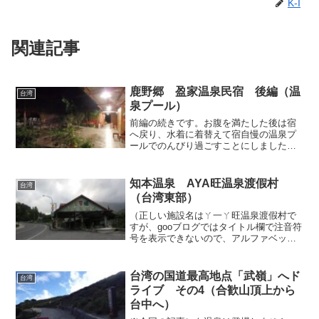
K-I
関連記事
鹿野郷 盈家温泉民宿 後編（温
台湾
泉プール）
前編の続きです。お腹を満たした後は宿
へ戻り、水着に着替えて宿自慢の温泉プ
ールでのんびり過ごすことにしました。●
温泉プール 「盈家温泉」の温泉プー
ルはお昼13時から夜11時までの営業です
ので、翌朝出発してしまう私は夜間しか
知本温泉 AYA旺温泉渡假村
台湾
利用できません。こ...
（台湾東部）
（正しい施設名はㄚ一ㄚ旺温泉渡假村で
すが、gooブログではタイトル欄で注音符
号を表示できないので、アルファベット
で代用します）（話の流れとしては「知
本温泉 雲山湯屋」のつづきとなりま
す）知本温泉・内温泉における手当たり
台湾の国道最高地点「武嶺」へド
台湾
次第の温泉突撃も、4軒...
ライブ その4（合歓山頂上から
台中へ）