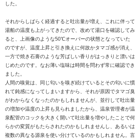
した。
それからしばらく経過すると吐出量が増え、これに伴って
湯船の温度も上がってきたので、改めて湯口を確認してみ
ると、上画像のような50℃オーバーの状態となっていた
のですが、温度上昇と引き換えに何故かタマゴ感が消え、
一方で焼き石膏のような芳ばしい香りがはっきりと漂いは
じめたのです。なお薄い塩味は時間を問わず常に確認でき
ました。
人間の嗅覚は、同じ匂いを嗅ぎ続けているとその匂いに慣
れて鈍感になってしまいますから、それが原因でタマゴ臭
がわからなくなったのかもしれませんが、並行して吐出量
の増加や温度の上昇も見られましたから、温泉管理者が温
泉配管のコックを大きく開いて吐出量を増やしたことで何
らかの変質がもたらされたのかもしれませんし、あるいは
複数の異なる源泉を使い分けているのかもしれません。言