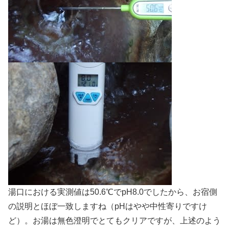
湯口における実測値は50.6℃でpH8.0でしたから、お宿側
の説明とほぼ一致しますね（pHはやや中性寄りですけ
ど）。お湯は無色澄明でとてもクリアですが、上述のよう