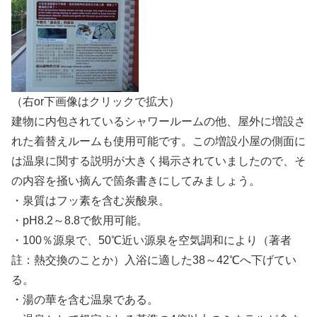
（右or下画像はクリックで拡大）
建物に内包されているシャワールームの他、屋外に増設さ
れた着替えルームも使用可能です。この増設小屋の側面に
は温泉に関する説明が大きく掲示されていましたので、そ
の内容を掻い摘んで箇条書きにしてみましょう。
・泉質はフッ素を含む炭酸泉。
・pH8.2～8.8で飲用可能。
・100％源泉で、50℃近い源泉を空気調和により（著者
註：熱交換のことか）入浴に適した38～42℃へ下げてい
る。
・湯の華を含む温泉である。