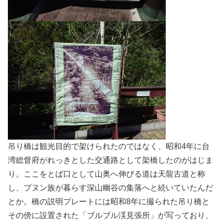
吊り橋は観光目的で架けられたのではなく、昭和4年に台
湾総督府がれっきとした交通路として架橋したのがはじま
り。ここをとば口として山奥へ伸びる道は天龍古道と称
し、ブヌン族が暮らす深山幽谷の集落へと続いていたんだ
とか。橋の説明プレートには昭和8年に撮られた吊り橋と
その傍に設置された「ブルブル渓見張所」が写っており、