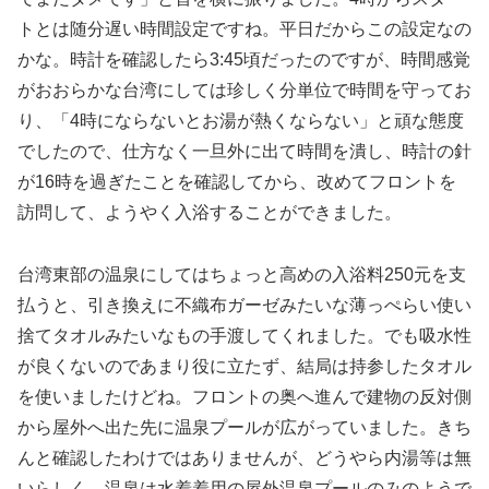
トとは随分遅い時間設定ですね。平日だからこの設定なの
かな。時計を確認したら3:45頃だったのですが、時間感覚
がおおらかな台湾にしては珍しく分単位で時間を守ってお
り、「4時にならないとお湯が熱くならない」と頑な態度
でしたので、仕方なく一旦外に出て時間を潰し、時計の針
が16時を過ぎたことを確認してから、改めてフロントを
訪問して、ようやく入浴することができました。
台湾東部の温泉にしてはちょっと高めの入浴料250元を支
払うと、引き換えに不織布ガーゼみたいな薄っぺらい使い
捨てタオルみたいなもの手渡してくれました。でも吸水性
が良くないのであまり役に立たず、結局は持参したタオル
を使いましたけどね。フロントの奥へ進んで建物の反対側
から屋外へ出た先に温泉プールが広がっていました。きち
んと確認したわけではありませんが、どうやら内湯等は無
いらしく、温泉は水着着用の屋外温泉プールのみのようで