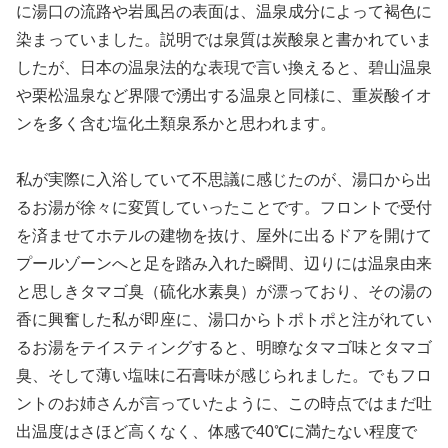
に湯口の流路や岩風呂の表面は、温泉成分によって褐色に
染まっていました。説明では泉質は炭酸泉と書かれていま
したが、日本の温泉法的な表現で言い換えると、碧山温泉
や栗松温泉など界隈で湧出する温泉と同様に、重炭酸イオ
ンを多く含む塩化土類泉系かと思われます。
私が実際に入浴していて不思議に感じたのが、湯口から出
るお湯が徐々に変質していったことです。フロントで受付
を済ませてホテルの建物を抜け、屋外に出るドアを開けて
プールゾーンへと足を踏み入れた瞬間、辺りには温泉由来
と思しきタマゴ臭（硫化水素臭）が漂っており、その湯の
香に興奮した私が即座に、湯口からトポトポと注がれてい
るお湯をテイスティングすると、明瞭なタマゴ味とタマゴ
臭、そして薄い塩味に石膏味が感じられました。でもフロ
ントのお姉さんが言っていたように、この時点ではまだ吐
出温度はさほど高くなく、体感で40℃に満たない程度で