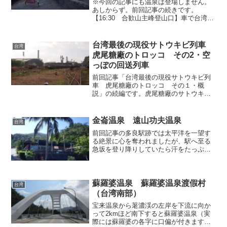
※今回の記事にも温泉は登場しません。
あしからず。前回記事の続きです。
【16:30 合歓山主峰登山口】車で台湾国
道最高地点（標高3275m）の武嶺へ到達
した後は、歩道を散策しながら合歓山の
頂上へ歩いてみることにしました。この
台湾最後の現役サトウキビ列車
台湾
周辺は７つの峰が...
虎尾糖廠のトロッコ その2・空
っぽの回送列車
前回記事「台湾最後の現役サトウキビ列
車 虎尾糖廠のトロッコ その１・概
説」の続編です。虎尾糖廠のサトウキビ
列車は１本の単線線路を行ったり来たり
しながら、収穫されたサトウキビを工場
へ運んでいます。1日の流れは大体決まっ
金崙温泉 遠山功夫温泉
台湾
ており、朝８時頃に空っぽ...
前回記事の多良駅跡では太平洋を一望す
る絶景に心を奪われましたが、駅へ至る
急坂を登り降りしていたら汗をたっぷり
かいてしまったので、入浴してサッパリ
するべく、当初は訪問予定の無かった近
所の金崙温泉へ立ち寄ることにしまし
た。当地では温泉施設が数軒...
蘇羅婆温泉 蘇羅婆温泉渡假村
台湾
（台湾南部）
宝来温泉から荖濃渓の左岸を下流に向か
って2kmほど南下すると蘇羅婆温泉（実
際には蘇羅婆の各字に口偏が付きます）