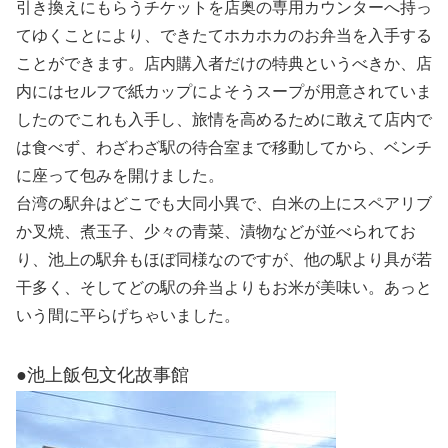
引き換えにもらうチケットを店奥の専用カウンターへ持っ
てゆくことにより、できたてホカホカのお弁当を入手する
ことができます。店内購入者だけの特典というべきか、店
内にはセルフで紙カップによそうスープが用意されていま
したのでこれも入手し、旅情を高めるために敢えて店内で
は食べず、わざわざ駅の待合室まで移動してから、ベンチ
に座って包みを開けました。
台湾の駅弁はどこでも大同小異で、白米の上にスペアリブ
か叉焼、煮玉子、少々の青菜、漬物などが並べられてお
り、池上の駅弁もほぼ同様なのですが、他の駅より具が若
干多く、そしてどの駅の弁当よりもお米が美味い。あっと
いう間に平らげちゃいました。
●池上飯包文化故事館