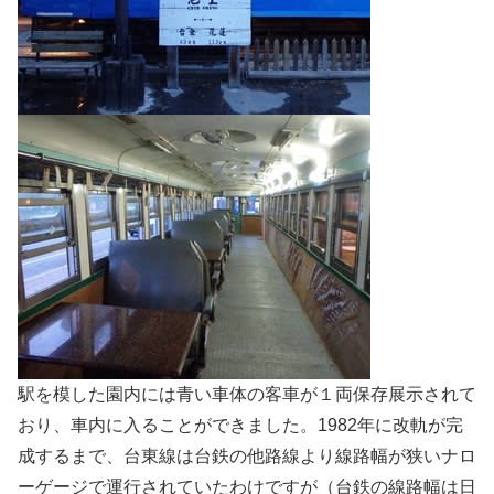
駅を模した園内には青い車体の客車が１両保存展示されて
おり、車内に入ることができました。1982年に改軌が完
成するまで、台東線は台鉄の他路線より線路幅が狭いナロ
ーゲージで運行されていたわけですが（台鉄の線路幅は日