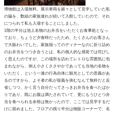
博物館は入場無料。展示車両を嬉々として見学していた私
の脇を、数組の家族連れが続いて入館していたので、それ
につられて私も入場することにしました。
1階の半分は池上名物のお弁当をいただくお食事処となっ
ており、ちょうど夕食時だったため、たくさんのお客さん
で大賑わいでした。家族揃ってのディナーなのに折り詰め
のお弁当をつつき合うとは、私の個人的な感覚では侘びし
く思えたのですが、この場所を訪れてレトロな雰囲気に包
まれながら、例え小さくささやかであっても当地の名物を
いただく、という一連の行為自体に観光としての意義があ
るのですから、よそ者の私が疑義を挟むなんて無粋だと反
省しつつ、かく言う自分だってさっきお弁当を食べたばか
りであり、既にお腹は満たされていて、更にもうひとつ弁
当を食べられる余裕は無かったので、ここでは見学するだ
けに留めました。フロアの残り半分は物販コーナーで、名