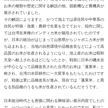
お米の種類や歴史に関する解説の他、脱穀機など農機具が
展示されていました。
その解説によりますと、かつて池上では原住民や中華系の
住民が狩猟・漁業・農耕で生業を立てており、稲作に関し
ては台湾在来種のインディカ米が栽培されていたのです
が、日本の統治がはじまって山形県からジャポニカ米が持
ち込まれると、当地の自然環境や品種改良などによって高
品質のお米が生産されるようになり、池上産のお米は昭和
天皇へ献上されるほどになったとか。戦前に日本の磯永吉
が中心となって品種改良された台湾のお米は「蓬莱米」と
称され、台湾の水田耕作に一大変革をもたらしたわけです
が、戦後は更に品種改良が進み、現在では「蓬莱米」と異
なる別品種のうるち米が生産されているんだそうです。
日本統治時代とも密接に関わる興味深い展示内容でしたの
で、一つ一つをじっくり見学したかったのですが、私はこ