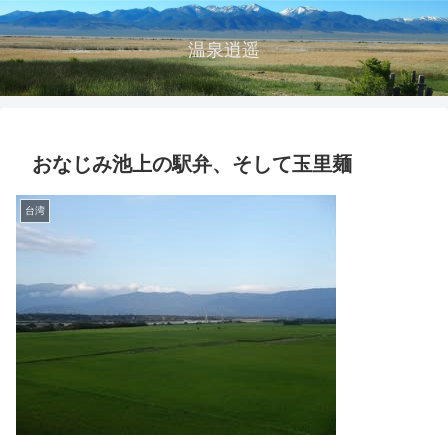
温泉逍遥
おなじみ池上の駅弁、そして玉里麺
台湾