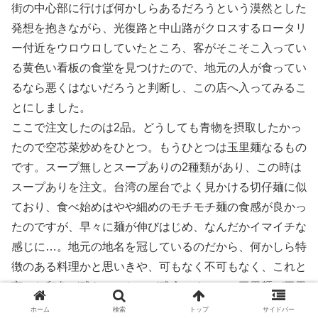
街の中心部に行けば何かしらあるだろうという漠然とした
発想を抱きながら、光復路と中山路がクロスするロータリ
ー付近をウロウロしていたところ、客がそこそこ入ってい
る黄色い看板の食堂を見つけたので、地元の人が食ってい
るなら悪くはないだろうと判断し、この店へ入ってみるこ
とにしました。
ここで注文したのは2品。どうしても青物を摂取したかっ
たので空芯菜炒めをひとつ。もうひとつは玉里麺なるもの
です。スープ無しとスープありの2種類があり、この時は
スープありを注文。台湾の屋台でよく見かける切仔麺に似
ており、食べ始めはやや細めのモチモチ麺の食感が良かっ
たのですが、早々に麺が伸びはじめ、なんだかイマイチな
感じに…。地元の地名を冠しているのだから、何かしら特
徴のある料理かと思いきや、可もなく不可もなく、これと
言った印象が残らかったのが残念です。この玉里麺が玉里
の名物であることを私が知ったのは後日のことで、玉里の
ホーム
検索
トップ
サイドバー