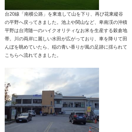
台20線「南横公路」を東進して山を下り、再び花東縱谷
の平野へ戻ってきました。池上や関山など、卑南渓の沖積
平野は台湾随一のハイクオリティなお米を生産する穀倉地
帯。川の両岸に麗しい水田が広がっており、車を降りて田
んぼを眺めていたら、稲の青い香りが風の足跡に揺られて
こちらへ流れてきました。