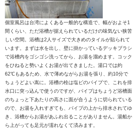
個室風呂は台湾によくある一般的な構造で、幅がおよそ1
間くらい、ただ浴槽が据えられているだけの味気ない狭苦
しい空間。浴槽は2人サイズで大きめのタイルが貼られて
います。まずは水を出し、壁に掛かっているデッキブラシ
で浴槽内をゴシゴシ洗ってから、お湯を溜めます。コック
をひねると勢いよくお湯が出てきました。湯口では約
62℃もあるため、水で薄めながらお湯を張り、約10分で
ちょうどよい嵩に。浴槽の栓は塩ビのパイプで、これを排
水口に突っ込んで使うのですが、パイプはちょうど浴槽面
のちょっと下あたりの高さに面が合うように切られている
ので、お湯を入れすぎても、パイプの上から排水されてゆ
き、浴槽からお湯があふれ出ることがありません。湯船か
ら上がっても足元が濡れなくて済みます。