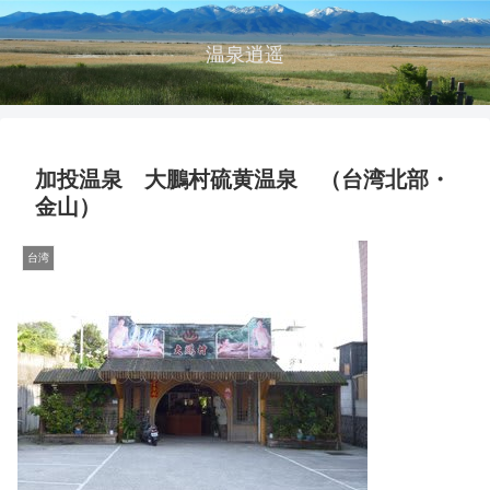
温泉逍遥
加投温泉 大鵬村硫黄温泉 （台湾北部・
金山）
台湾