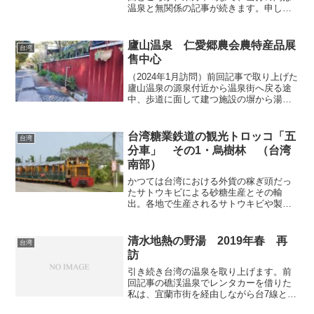
温泉と無関係の記事が続きます。申し訳
ございません。あしからず。前回記事の
続編です。 【14:15 泰山隧道（文山温
泉入口・標高575m・台8線167.7km地
廬山温泉 仁愛郷農会農特産品展
台湾
点）】文山...
售中心
（2024年1月訪問）前回記事で取り上げた
廬山温泉の源泉付近から温泉街へ戻る途
中、歩道に面して建つ施設の塀から湯気
を立てながらお湯が捨てられている光景
を目にしました（上画像）。あれれ？と
思って塀の隙間から内側を覗いてみます
台湾糖業鉄道の観光トロッコ「五
台湾
と、露天風呂のよう...
分車」 その1・烏樹林 （台湾
南部）
かつては台湾における外貨の稼ぎ頭だっ
たサトウキビによる砂糖生産とその輸
出。各地で生産されるサトウキビや製品
類を運搬するため、縦横に張り巡らされ
ていた軽便鉄道（トロッコ）「台湾糖業
鉄道」は、いまではほとんどが廃止され
清水地熱の野湯 2019年春 再
台湾
てしまいましたが、一部は観...
訪
引き続き台湾の温泉を取り上げます。前
回記事の礁渓温泉でレンタカーを借りた
私は、宜蘭市街を経由しながら台7線とい
う幹線道路を走って、蘭陽渓という大き