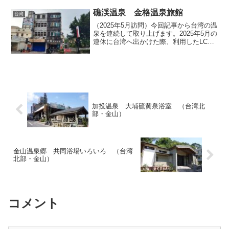
な川をさかのぼりました。この川の中流
域にあたる大同郷というエリアは秘湯の
礁渓温泉 金格温泉旅館
台湾
宝庫であり、以前にも拙...
（2025年5月訪問）今回記事から台湾の温
泉を連続して取り上げます。2025年5月の
連休に台湾へ出かけた際、利用したLCC
の都合で台北到着が遅い時間になってし
まったのですが、翌朝は台湾東部でレン
タカーを借りる予定だったので、できる
だけ到着し...
加投温泉 大埔硫黄泉浴室 （台湾北
部・金山）
金山温泉郷 共同浴場いろいろ （台湾
北部・金山）
コメント