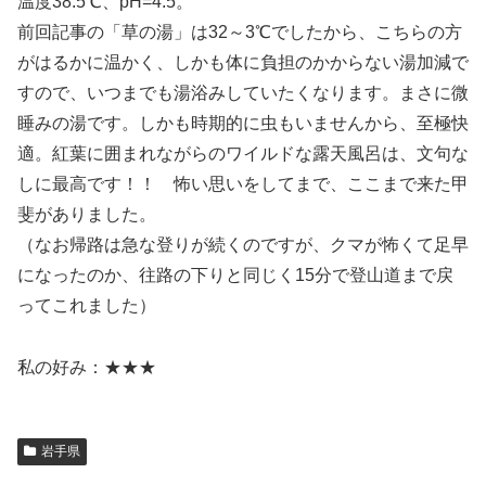
温度38.5℃、pH=4.5。
前回記事の「草の湯」は32～3℃でしたから、こちらの方
がはるかに温かく、しかも体に負担のかからない湯加減で
すので、いつまでも湯浴みしていたくなります。まさに微
睡みの湯です。しかも時期的に虫もいませんから、至極快
適。紅葉に囲まれながらのワイルドな露天風呂は、文句な
しに最高です！！ 怖い思いをしてまで、ここまで来た甲
斐がありました。
（なお帰路は急な登りが続くのですが、クマが怖くて足早
になったのか、往路の下りと同じく15分で登山道まで戻
ってこれました）
私の好み：★★★
岩手県