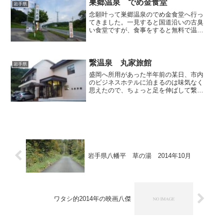
巣郷温泉 でめ金食堂
岩手県
ない羞恥の塊なので...
念願叶って巣郷温泉のでめ金食堂へ行っ
てきました。一見すると国道沿いの古臭
い食堂ですが、食事をすると無料で温泉
に入れるという、何とも嬉しいお店であ
ります。温泉ファンの間ではアブラ臭の
強い温泉として有名でして、是非その匂
いをクンクン嗅ぎたいと希...
繋温泉 丸家旅館
岩手県
盛岡へ所用があった半年前の某日、市内
のビジネスホテルに泊まるのは味気なく
思えたので、ちょっと足を伸ばして繋
（つなぎ）温泉で一泊することにしまし
た。実際に泊まったお宿は次回記事で紹
介しますが、この日はお宿へチェックイ
ンするまで時間に余裕があり...
岩手県八幡平 草の湯 2014年10月
ワタシ的2014年の映画八傑