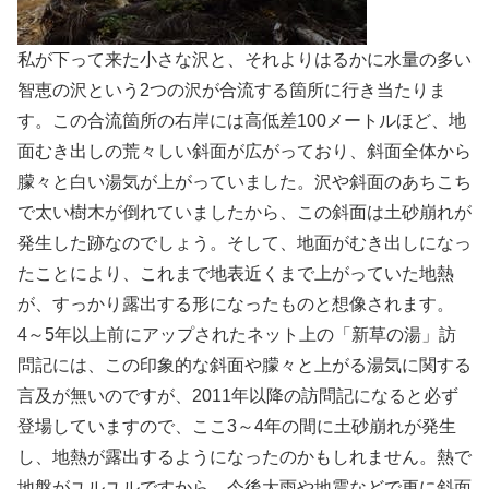
私が下って来た小さな沢と、それよりはるかに水量の多い
智恵の沢という2つの沢が合流する箇所に行き当たりま
す。この合流箇所の右岸には高低差100メートルほど、地
面むき出しの荒々しい斜面が広がっており、斜面全体から
朦々と白い湯気が上がっていました。沢や斜面のあちこち
で太い樹木が倒れていましたから、この斜面は土砂崩れが
発生した跡なのでしょう。そして、地面がむき出しになっ
たことにより、これまで地表近くまで上がっていた地熱
が、すっかり露出する形になったものと想像されます。
4～5年以上前にアップされたネット上の「新草の湯」訪
問記には、この印象的な斜面や朦々と上がる湯気に関する
言及が無いのですが、2011年以降の訪問記になると必ず
登場していますので、ここ3～4年の間に土砂崩れが発生
し、地熱が露出するようになったのかもしれません。熱で
地盤がユルユルですから、今後大雨や地震などで更に斜面