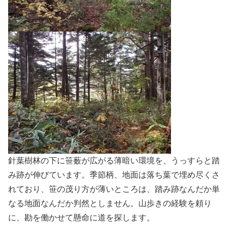
針葉樹林の下に笹薮が広がる薄暗い環境を、うっすらと踏
み跡が伸びています。季節柄、地面は落ち葉で埋め尽くさ
れており、笹の茂り方が薄いところは、踏み跡なんだか単
なる地面なんだか判然としません。山歩きの経験を頼り
に、勘を働かせて懸命に道を探します。