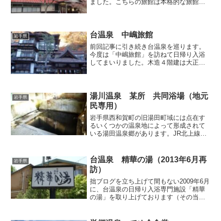
ました。こちらの旅館は本格的な旅館サ
ービスが受けられる旅館部と、とてもリ
ーズナブルな湯治部（旧自炊部）の二部
に分かれており、爪の先で火を灯すわび
しい生活を送っている私に...
台温泉 中嶋旅館
岩手県
前回記事に引き続き台温泉を巡ります。
今度は「中嶋旅館」を訪ねて日帰り入浴
してまいりました。木造４階建は大正期
に宮大工によって建てられたんだとか。
趣ある姿はとってもフォトジェニック。
つい足を止めて軒を見上げたくなリま
す。 外観のみならず、上品...
湯川温泉 某所 共同浴場（地元
岩手県
民専用）
岩手県西和賀町の旧湯田町域には点在す
るいくつかの温泉地によって形成されて
いる湯田温泉郷があります。JR北上線に
「ほっとゆだ」という変わった名前の駅
があり、駅舎には温泉浴場が併設されて
いるので、その異色な駅によってある程
台温泉 精華の湯（2013年6月再
岩手県
度は知名度があるのかも...
訪）
拙ブログを立ち上げて間もない2009年6月
に、台温泉の日帰り入浴専門施設「精華
の湯」を取り上げております（その当時
の記事はこちら）。当時の拙ブログは内
容も構成も稚拙で貧弱、今となってはと
ても皆様にお見せできるような代物では