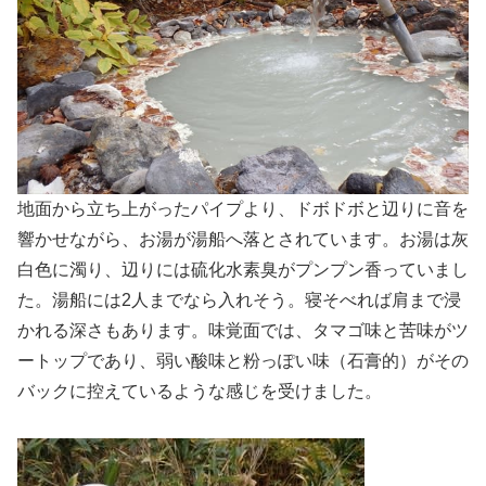
地面から立ち上がったパイプより、ドボドボと辺りに音を
響かせながら、お湯が湯船へ落とされています。お湯は灰
白色に濁り、辺りには硫化水素臭がプンプン香っていまし
た。湯船には2人までなら入れそう。寝そべれば肩まで浸
かれる深さもあります。味覚面では、タマゴ味と苦味がツ
ートップであり、弱い酸味と粉っぽい味（石膏的）がその
バックに控えているような感じを受けました。