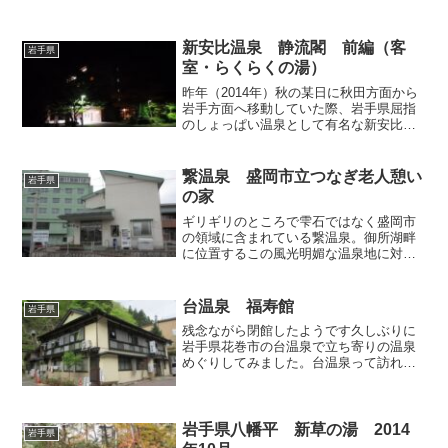
新安比温泉 静流閣 前編（客
岩手県
室・らくらくの湯）
昨年（2014年）秋の某日に秋田方面から
岩手方面へ移動していた際、岩手県屈指
のしょっぱい温泉として有名な新安比温
泉「静流閣」で一晩お世話になりまし
た。強い食塩泉であることはもちろんの
こと、東北道と八戸道が分岐する安比ジ
繋温泉 盛岡市立つなぎ老人憩い
岩手県
ャンクション付近に立地...
の家
ギリギリのところで雫石ではなく盛岡市
の領域に含まれている繋温泉。御所湖畔
に位置するこの風光明媚な温泉地に対し
て私は、敷居が高そうな宿や大規模旅館
が多くて立ち寄り入浴が難しそうだとい
う先入観を抱いており、付近で湯巡りを
台温泉 福寿館
岩手県
していてもここだけは敬遠...
残念ながら閉館したようです久しぶりに
岩手県花巻市の台温泉で立ち寄りの温泉
めぐりしてみました。台温泉って訪れる
たびにさびしくなっているような印象を
受けるんですけど、気のせいかしら。ま
ず1軒目は自家源泉を持っているという小
さなお宿「福寿館」へお...
岩手県八幡平 新草の湯 2014
岩手県