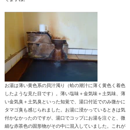
お湯は薄い黄色系の貝汁濁り（蛤の潮汁に薄く黄色く着色
したような見た目です）。薄い塩味＋金気味＋土気味、薄
い金気臭＋土気臭といった知覚で、湯口付近でのみ微かに
タマゴ臭も感じられました。お湯に浸かっているときは気
付かなかったのですが、湯口でコップにお湯を注ぐと、微
細な赤茶色の固形物がその中に混入していました。これが