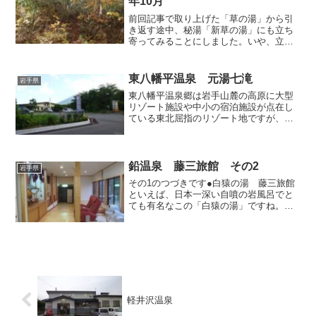
年10月
前回記事で取り上げた「草の湯」から引
き返す途中、秘湯「新草の湯」にも立ち
寄ってみることにしました。いや、立ち
寄るという語句は相応しくないかな。私
としてはちょっとした冒険であったこの
「新草の湯」の記事で、今年の温泉レポ
東八幡平温泉 元湯七滝
岩手県
ートを締めくくります。（...
東八幡平温泉郷は岩手山麓の高原に大型
リゾート施設や中小の宿泊施設が点在し
ている東北屈指のリゾート地ですが、そ
の中でも道路沿いに看板を立てて積極的
に立ち寄り入浴を受け入れている施設が
「元湯七滝」です。立派なリゾートホテ
ルや小洒落たペンションが...
鉛温泉 藤三旅館 その2
岩手県
その1のつづきです●白猿の湯 藤三旅館
といえば、日本一深い自噴の岩風呂でと
ても有名なこの「白猿の湯」ですね。私
があれこれ述べると蛇足になりそうなの
で、このお風呂に関しての記述は簡潔に
済ませます。既に多くの方によって紹介
されていますので、詳し...
軽井沢温泉