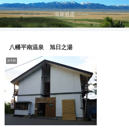
温泉逍遥
八幡平南温泉 旭日之湯
岩手県