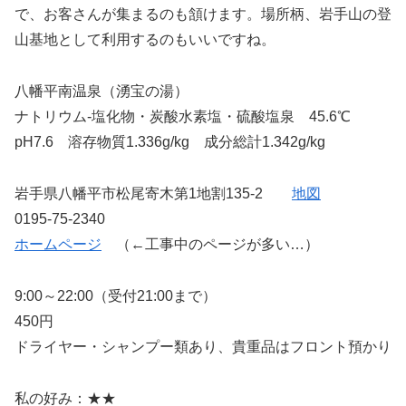
で、お客さんが集まるのも頷けます。場所柄、岩手山の登
山基地として利用するのもいいですね。
八幡平南温泉（湧宝の湯）
ナトリウム-塩化物・炭酸水素塩・硫酸塩泉 45.6℃
pH7.6 溶存物質1.336g/kg 成分総計1.342g/kg
岩手県八幡平市松尾寄木第1地割135-2
地図
0195-75-2340
ホームページ
（←工事中のページが多い…）
9:00～22:00（受付21:00まで）
450円
ドライヤー・シャンプー類あり、貴重品はフロント預かり
私の好み：★★