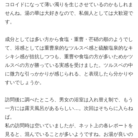
コロイドになって薄い濁りを生じさせているのかもしれま
せんね。湯の華は大好きなので、私個人としては大歓迎で
す。
成分としては多い方から食塩・重曹・芒硝の順のようでし
て、浴感としては重曹泉的なツルスベ感と硫酸塩泉的なキ
シキシ感が拮抗しつつも、重曹や食塩の方が多いためかツ
ルスベの方が勝っている実感を受けました。ツルスベの中
に微力な引っかかりが感じられる、と表現したら分かりや
すいでしょうか。
訪問後に調べたところ、男女の浴室は入れ替え制で、もう
一方には露天風呂があるらしい…。次回はそちらに入らね
ば。
私の訪問時は空いていましたが、ネット上の各レポートを
見ると、混んでいることが多いようですね。お湯が良いの