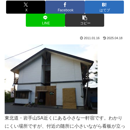
X
Facebook
はてブ
LINE
コピー
2011.01.16
2025.04.18
東北道・岩手山SA近くにある小さな一軒宿です。わかり
にくい場所ですが、付近の随所に小さいながら看板が立っ