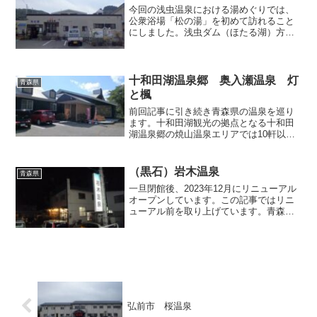
今回の浅虫温泉における湯めぐりでは、
公衆浴場「松の湯」を初めて訪れること
にしました。浅虫ダム（ほたる湖）方向
へ伸びる温泉街の狭い路地の入った奥に
位置しており、私の愛車は幅がちょっと
広いため、車で行くと面倒くさいことに
なるのかと予測して、「道...
十和田湖温泉郷 奥入瀬温泉 灯
青森県
と楓
前回記事に引き続き青森県の温泉を巡り
ます。十和田湖観光の拠点となる十和田
湖温泉郷の焼山温泉エリアでは10軒以上
の宿泊施設が営業しており、各施設とも
猿倉温泉から引いたお湯をお風呂でお客
さんに提供しています。拙ブログでもこ
（黒石）岩木温泉
青森県
れまで当エリアの温泉宿...
一旦閉館後、2023年12月にリニューアル
オープンしています。この記事ではリニ
ューアル前を取り上げています。青森県
には岩木温泉と称する温泉が二つあり、
ひとつは岩木山神社の境内に、もうひと
つは黒石市街の外れの河岸にそれぞれ位
置しています。今回...
弘前市 桜温泉