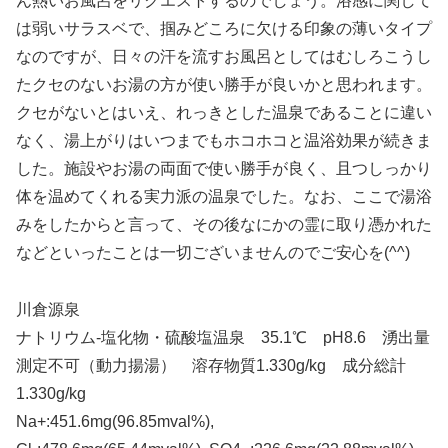
ん熱いお風呂をリクエストするのでしょう。浴感に関して
は弱いサラスベで、掴みどころに欠ける印象の薄いタイプ
なのですが、日々の汗を流すお風呂としてはむしろこうし
たクセのないお湯の方が使い勝手が良いかと思われます。
クセがないとはいえ、れっきとした温泉であることに違い
なく、湯上がりはいつまでもホコホコと温浴効果が続きま
した。施設やお湯の両面で使い勝手が良く、且つしっかり
体を温めてくれる実力派の温泉でした。なお、ここで湯浴
みをしたからと言って、その後なにかの霊に取り憑かれた
などといったことは一切ございませんのでご安心を(^^)
川倉源泉
ナトリウム-塩化物・硫酸塩温泉 35.1℃ pH8.6 湧出量
測定不可（動力揚湯） 溶存物質1.330g/kg 成分総計
1.330g/kg
Na+:451.6mg(96.85mval%),