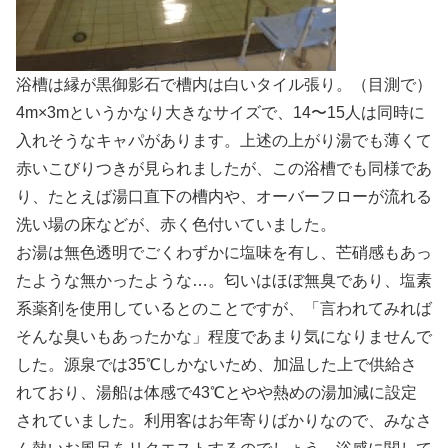
浴槽は縁が黒御影石で槽内は白いタイル張り。（目測で）
4m×3mというかなり大きなサイズで、14〜15人は同時に
入れそうなキャパがあります。上述の上がり湯でも薄くて
赤いこびりつきが見られましたが、この浴槽でも同様であ
り、たとえば湯口直下の槽内や、オーバーフローが流れる
洗い場の床などが、赤く色付いていました。
お湯は無色透明でごくわずかに塩味を有し、芒硝感もあっ
たような無かったような…。匂いはほぼ無臭であり、塩素
系薬剤を使用しているとのことですが、「言われてみれば
そんな臭いもあったかな」程度であまり気になりませんで
した。源泉では35℃しかないため、加温した上で供給さ
れており、湯船は体感で43℃とやや熱めの湯加減に設定
されていました。利用客はお年寄りばかりなので、みなさ