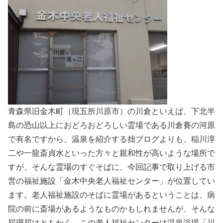
青森県旧金木町（現五所川原市）の川倉といえば、下北半
島の恐山以上におどろおどろしい霊場である川倉賽の河原
で有名ですから、温泉を紹介する拙ブログよりも、稲川淳
二や一龍斎貞水といった方々と親和性が高いような場所で
すが、そんな霊場のすぐそばに、今回記事で取り上げる市
営の福祉施設「金木中央老人福祉センター」が位置してい
ます。老人福祉施設のそばに霊場があるということは、病
院の前に斎場があるようなものかもしれませんが、そんな
屁理屈はともかく、この老人福祉センターは温泉浴場「川