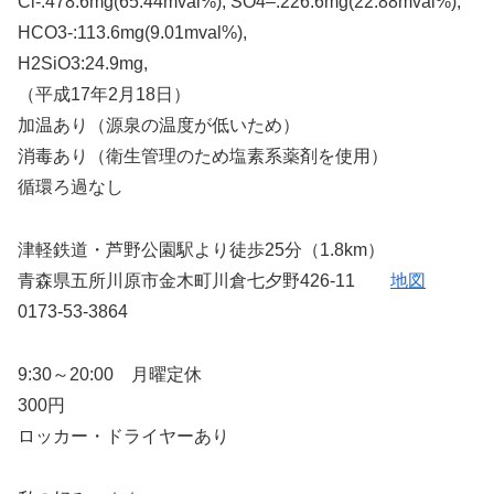
Cl-:478.6mg(65.44mval%), SO4–:226.6mg(22.88mval%),
HCO3-:113.6mg(9.01mval%),
H2SiO3:24.9mg,
（平成17年2月18日）
加温あり（源泉の温度が低いため）
消毒あり（衛生管理のため塩素系薬剤を使用）
循環ろ過なし
津軽鉄道・芦野公園駅より徒歩25分（1.8km）
青森県五所川原市金木町川倉七夕野426-11
地図
0173-53-3864
9:30～20:00 月曜定休
300円
ロッカー・ドライヤーあり