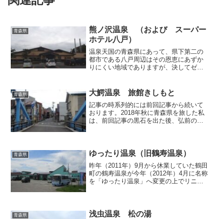
熊ノ沢温泉 （および スーパー
青森県
ホテル八戸）
温泉天国の青森県にあって、県下第二の
都市である八戸周辺はその恩恵にあずか
りにくい地域でありますが、決してゼロ
というわけではなく、それなりに温泉施
設が点在しております。そこで今回は、
新幹線の八戸駅を擁する尻内地区の西側
大鰐温泉 旅館きしもと
青森県
にある「熊の沢温泉」を取...
記事の時系列的には前回記事から続いて
おります。2018年秋に青森県を旅した私
は、前回記事の黒石を出た後、弘前のビ
ジネスホテルに泊まろうかと考えていた
のですが、せっかくですから弘南電車で
足を伸ばし、大鰐温泉で一泊することに
しました。駅を降りた...
ゆったり温泉（旧鶴寿温泉）
青森県
昨年（2011年）9月から休業していた鶴田
町の鶴寿温泉が今年（2012年）4月に名称
を「ゆったり温泉」へ変更の上でリニュ
ーアルオープンしたと知り、所用で津軽
方面へ出かけた5月上旬に早速（というほ
ど早くはありませんが）行ってみること
にしました...
浅虫温泉 松の湯
青森県