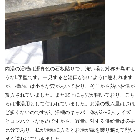
内湯の浴槽は瀝青色の石板貼りで、洗い場と対称を為すよ
うなL字型です。一見すると湯口が無いように思われます
が、槽内には小さな穴があいており、そこから熱いお湯が
投入されていました。また窓下にも穴が開いており、こち
らは排湯用として使われていました。お湯の投入量はさほ
ど多くないのですが、浴槽のキャパ自体が2〜3人サイズ
とコンパクトなものですから、容量に対する供給量は必要
充分であり、私が湯船に入るとお湯が縁を乗り越えて勢い
良く溢れ出ていきました。