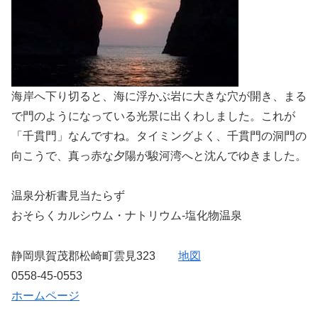
海岸へ下り切ると、海に浮かぶ岩に大きな穴が開き、まる
で門のようになっている光景に出くわしました。これが
「千貫門」なんですね。タイミングよく、千貫門の洞門の
向こうで、真っ赤な夕陽が駿河湾へと沈んでゆきました。
温泉分析書見当たらず
おそらくカルシウム・ナトリウム-塩化物温泉
静岡県賀茂郡松崎町雲見323
地図
0558-45-0553
ホームページ