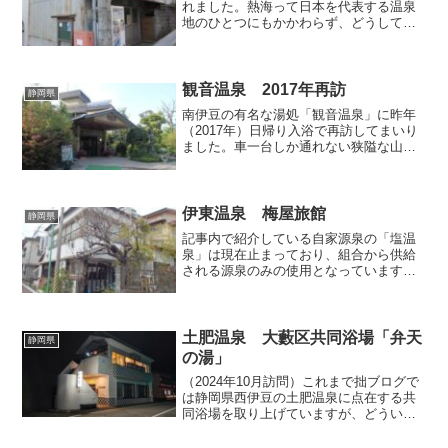
れました。熱海って日本を代表する温泉
地のひとつにもかかわらず、どうして日
帰り入浴専門の大規模な施設がほぼ無い
に等しいのでしょうか（しいて言うなら
日航亭大湯ぐらいでしょうか）。熱海再
興の起爆剤にはもっ...
観音温泉 2017年再訪
静岡県
南伊豆の有名な湯処「観音温泉」に昨年
（2017年）日帰り入浴で再訪してまいり
ました。車一台しか通れない狭隘な山道
を登って行った先で突如視界が開けま
す。そして、その広大な敷地には宿泊棟
や浴場棟、そして飲む温泉をパッケージ
する工場など、山の中と...
伊東温泉 梅屋旅館
静岡県
記事内で紹介している自家源泉の「塩温
泉」は現在止まっており、組合から供給
される源泉のみの使用となっています。
今回記事より通常の温泉記事に戻りま
す。まずは静岡県伊豆の温泉から取り上
げてまいります。とはいえ８ヶ月前の早
春の頃に訪問した時の内容で...
土肥温泉 大藪区共同浴場「弁天
静岡県
の湯」
（2024年10月訪問）これまで拙ブログで
は静岡県西伊豆の土肥温泉に点在する共
同浴場を取り上げていますが、どういう
訳か利用の機会に恵まれなかった唯一の
共同浴場が、今回紹介する「弁天の湯」