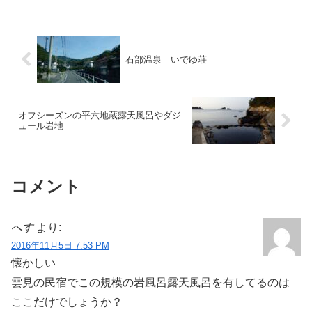
です。以前から利用してみたいと考えて
いましたので、20...
石部温泉 いでゆ荘
オフシーズンの平六地蔵露天風呂やダジ
ュール岩地
コメント
へす
より:
2016年11月5日 7:53 PM
懐かしい
雲見の民宿でこの規模の岩風呂露天風呂を有してるのは
ここだけでしょうか？