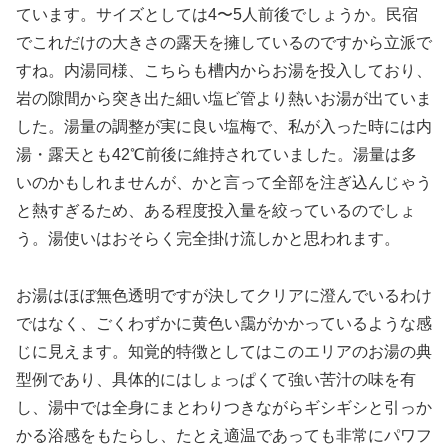
ています。サイズとしては4〜5人前後でしょうか。民宿
でこれだけの大きさの露天を擁しているのですから立派で
すね。内湯同様、こちらも槽内からお湯を投入しており、
岩の隙間から突き出た細い塩ビ管より熱いお湯が出ていま
した。湯量の調整が実に良い塩梅で、私が入った時には内
湯・露天とも42℃前後に維持されていました。湯量は多
いのかもしれませんが、かと言って全部を注ぎ込んじゃう
と熱すぎるため、ある程度投入量を絞っているのでしょ
う。湯使いはおそらく完全掛け流しかと思われます。
お湯はほぼ無色透明ですが決してクリアに澄んでいるわけ
ではなく、ごくわずかに黄色い靄がかかっているような感
じに見えます。知覚的特徴としてはこのエリアのお湯の典
型例であり、具体的にはしょっぱくて強い苦汁の味を有
し、湯中では全身にまとわりつきながらギシギシと引っか
かる浴感をもたらし、たとえ適温であっても非常にパワフ