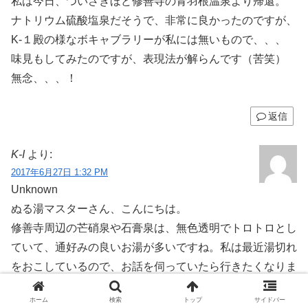
私は今日、ついさきほど修善寺の青羽根温泉より帰還。
ナトリウム硫酸塩泉だそうで、非常に良かったのですが、
K-１殿の様なボキャブラリーが私には無いもので、、、
味見もしてみたのですが、表現法が解らんです（苦笑）
無念、、、！
返信
K-I
より:
2017年6月27日 1:32 PM
Unknown
ぬる湯マスターさん、こんにちは。
修善寺周辺の芒硝泉や石膏泉は、無色透明でトロトロとし
ていて、通好みの良いお湯が多いですね。私は最近湯切れ
をおこしているので、お話を伺っていたら行きたくなりま
した。
ホーム
検索
トップ
サイドバー
>自湧泉