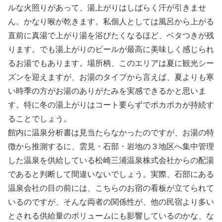
ルな火照りがあって、湯上がりはしばらく汗が引きませ
ん。かなり喉が乾きます。私個人としては風呂から上がる
直前に真湯で上がり湯を浴びたくなるほど、ベタつきが残
ります。でも湯上がりのビールが最高に美味しく感じられ
るお湯でもあります。場所柄、このエリアは夏に観光シー
ズンを迎えますが、お湯のタイプから言えば、夏よりも寒
い時季の方がお湯のありがたみを実感できるかと思いま
す。特に冬の湯上がりはコート要らずでポカポカが持続す
ることでしょう。
館内に温泉分析書は見当たらなかったのですが、お湯の特
徴から推測するに、雲見・石部・岩地の３地区へ集中管理
した温泉を供給している松崎三浦温泉株式会社からの配湯
であると判断して間違いないでしょう。実際、石部にある
温泉会社の目の前には、こちらのお宿の看板が立てられて
いるのですが、そんな両者の関係性が、他の民宿より多い
とされる供給量のボリュームにも影響しているのかな、な