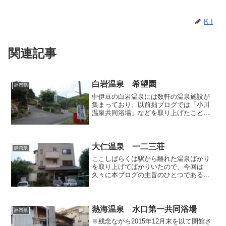
K-I
関連記事
白岩温泉 希望園
静岡県
中伊豆の白岩温泉には数軒の温泉施設が
集まっており、以前拙ブログでは「小川
温泉共同浴場」などを取り上げたことが
ありますが、今回はそんな集落から細い
道を山へ向かって上がっていった先にあ
る「希望園」を紹介させていただきま
す。 道の右側に駐車場が、...
大仁温泉 一二三荘
静岡県
ここしばらくは駅から離れた温泉ばかり
を取り上げてばかりいたので、今回は
久々に本ブログの主旨のひとつである駅
から近い温泉を紹介します。「一二三
荘」は伊豆箱根鉄道・駿豆線の大仁駅か
ら至近の徒歩圏内にあるお宿です。線路
沿いにあるので簡単にたどり着...
熱海温泉 水口第一共同浴場
静岡県
※残念ながら2015年12月末を以て閉館さ