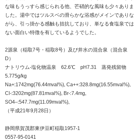
な味もうっすら感じられる他、芒硝的な風味も少々ありま
した。湯中ではツルスベの滑らかな浴感がメインでありな
がら、引っ掛かる感触も拮抗しており、単なる食塩泉では
ない面白い特徴を有しているようでした。
2源泉（稲取7号・稲取8号）及び井水の混合泉（混合泉
D）
ナトリウム-塩化物温泉 62.6℃ pH7.31 蒸発残留物
5.775g/kg
Na+:1742mg(76.44mval%), Ca++:328.8mg(16.55mval%),
Cl-:3202mg(87.81mval%), Br-:7.4mg,
SO4–:547.7mg(11.09mval%),
（平成21年9月28日）
静岡県賀茂郡東伊豆町稲取1957-1
0557-95-0141