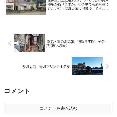
西伊豆の土肥温泉郷にはいくつかの共同
浴場がありますが、その中でも最も海に
近いのが「屋形温泉共同浴場」です。な
にしろ目の前が海水浴場ですから、夏の
海水浴シーズンにはさぞかし賑わうこと
でしょう。でも表通りから入ったわかり
にくい場所にひっそりと建...
塩原・塩の湯温泉 明賀屋本館 その
3（露天風呂）
熱川温泉 熱川プリンスホテル
コメント
コメントを書き込む