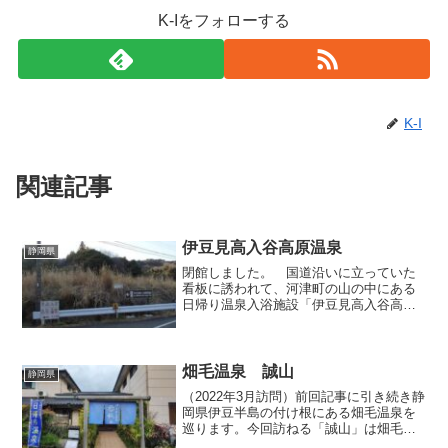
K-Iをフォローする
K-I
関連記事
伊豆見高入谷高原温泉
静岡県
閉館しました。 国道沿いに立っていた
看板に誘われて、河津町の山の中にある
日帰り温泉入浴施設「伊豆見高入谷高原
温泉」を利用してきました。国道沿いの
みならず、道中の辻々で看板が道案内し
てくれるので、国道からクネクネした道
を2kmほど奥へ入った山...
畑毛温泉 誠山
静岡県
（2022年3月訪問）前回記事に引き続き静
岡県伊豆半島の付け根にある畑毛温泉を
巡ります。今回訪ねる「誠山」は畑毛温
泉を南北に貫くメインストリートから東