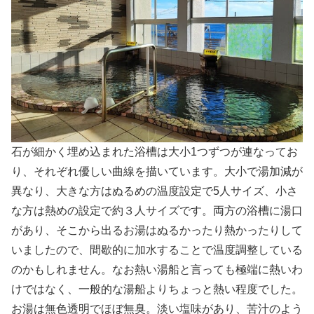
石が細かく埋め込まれた浴槽は大小1つずつが連なってお
り、それぞれ優しい曲線を描いています。大小で湯加減が
異なり、大きな方はぬるめの温度設定で5人サイズ、小さ
な方は熱めの設定で約３人サイズです。両方の浴槽に湯口
があり、そこから出るお湯はぬるかったり熱かったりして
いましたので、間歇的に加水することで温度調整している
のかもしれません。なお熱い湯船と言っても極端に熱いわ
けではなく、一般的な湯船よりちょっと熱い程度でした。
お湯は無色透明でほぼ無臭。淡い塩味があり、苦汁のよう