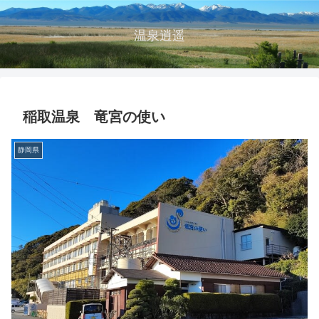
温泉逍遥
稲取温泉 竜宮の使い
静岡県