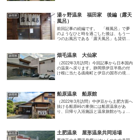
側へ入った細い道に面しているので、初
見だとちょっとわかりにくいかもしれま
せん。以前別の名前...
湯ヶ野温泉 福田家 後編（露天
静岡県
風呂）
前回記事の続編です。 「榧風呂」で夢
のようなひと時を過ごした後は、もう一
つのお風呂である「露天風呂」も貸切利
用させていただきました。「露天風呂」
と言いつつも、実は内湯も併設してお
り、一般のお宿ではいわゆる大浴場に該
畑毛温泉 大仙家
静岡県
当する浴場です。館内の案内...
（2022年3月訪問）今回記事から日本国内
の温泉へ戻ります。静岡県伊豆半島の付
け根に当たる函南町と伊豆の国市の境界
付近には、200年近い歴史を有する畑毛温
泉（奈古谷温泉）があり、現在は数軒の
旅館が営業しています。今回はその中で
も規模の大きな...
船原温泉 船原館
静岡県
（2022年3月訪問）中伊豆から土肥方面へ
抜ける船原峠の東側には船原温泉があ
り、日帰り入浴施設と温泉旅館がちょっ
と離れた位置でそれぞれお客さんを迎え
入れています。今回は温泉旅館「船原
館」で日帰り入浴させていただきまし
た。帳場にて声をかけて入...
土肥温泉 屋形温泉共同浴場
静岡県