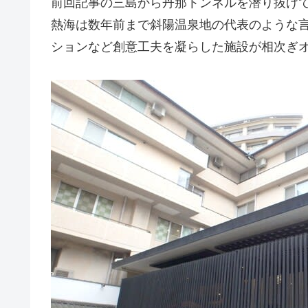
前回記事の三島から丹那トンネルを潜り抜け
熱海は数年前まで斜陽温泉地の代表のような
ションなど創意工夫を凝らした施設が相次ぎ