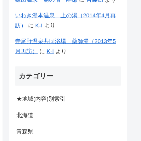
いわき湯本温泉 上の湯（2014年4月再
訪）
に
K-I
より
寺尾野温泉共同浴場 薬師湯（2013年5
月再訪）
に
K-I
より
カテゴリー
★地域(内容)別索引
北海道
青森県