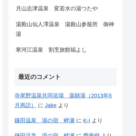
月山志津温泉 変若水の湯つたや
湯殿山仙人澤温泉 湯殿山参籠所 御神
湯
寒河江温泉 割烹旅館福よし
最近のコメント
寺尾野温泉共同浴場 薬師湯（2013年5
月再訪）
に
Jake
より
鎌田温泉 湯の宿 畔瀬
に
K-I
より
鎌田温泉 湯の宿 畔瀬
に
齊藤樹
より