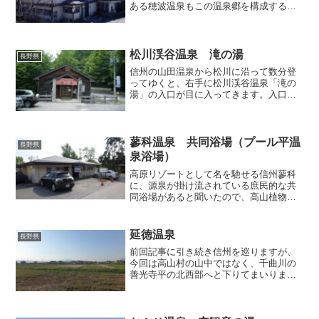
ある穂波温泉もこの温泉郷を構成する温
泉地のひとつ。当地の共同浴場は地元民
（組合員）でないと利用できないため、
共同浴場「穂波元湯」の斜前、角間川の
土手下に位置している「つ...
松川渓谷温泉 滝の湯
長野県
信州の山田温泉から松川に沿って数分登
ってゆくと、右手に松川渓谷温泉「滝の
湯」の入口が目に入ってきます。入口ゲ
ートを潜り、渓谷の方へ階段を下りて受
付へ。尚、この受付では温泉たまごが食
べられます（1個60円）。脱衣所から浴室
に入るとまずは内湯の...
蓼科温泉 共同浴場（プール平温
長野県
泉浴場）
高原リゾートとして名を馳せる信州蓼科
に、源泉が掛け流されている庶民的な共
同浴場があると聞いたので、高山植物の
宝庫である車山高原をトレッキングした
某日、その汗を流すべく訪れてみること
にしました。蓼科湖の北東に位置するプ
延徳温泉
長野県
ール平という地区に立地し...
前回記事に引き続き信州を巡りますが、
今回は高山村の山中ではなく、千曲川の
善光寺平の北西部へと下りてまいりまし
た。真っ平らな畑の中に民家が点在す
る、現代信州の典型的な農村風景です。
そんな田園風景が広がる某所の農産品加