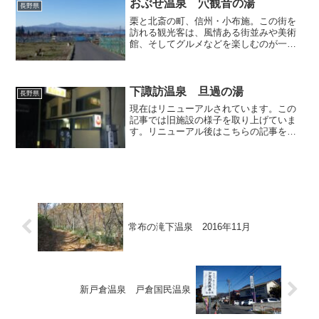
工工場裏手には・・・温泉の...
おぶせ温泉 穴観音の湯
長野県
栗と北斎の町、信州・小布施。この街を
訪れる観光客は、風情ある街並みや美術
館、そしてグルメなどを楽しむのが一般
的ですが、無粋者であり且つ三度の飯よ
り温泉が好きな私は、趣ある美しい街並
みをそそくさと通り抜け、郊外に広がる
りんご畑の中を歩いて、街...
下諏訪温泉 旦過の湯
長野県
現在はリニューアルされています。この
記事では旧施設の様子を取り上げていま
す。リニューアル後はこちらの記事をご
覧ください。信州の下諏訪温泉郷にはい
くつかの共同浴場がありますが、なかで
もこの「旦過の湯」はとびきり熱いこと
で知られています。慈雲寺...
常布の滝下温泉 2016年11月
新戸倉温泉 戸倉国民温泉