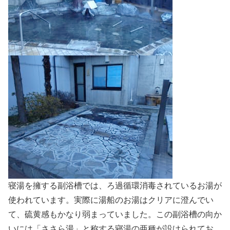
寝湯を擁する副浴槽では、ろ過循環消毒されているお湯が
使われています。実際に湯船のお湯はクリアに澄んでい
て、硫黄感もかなり弱まっていました。この副浴槽の向か
いには「ささら湯」と称する寝湯の亜種が設けられてお