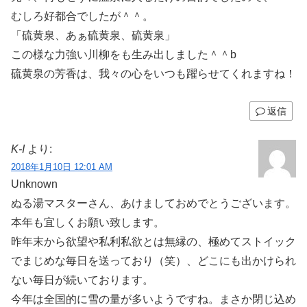
むしろ好都合でしたが＾＾。
「硫黄泉、あぁ硫黄泉、硫黄泉」
この様な力強い川柳をも生み出しました＾＾b
硫黄泉の芳香は、我々の心をいつも躍らせてくれますね！
返信
K-I
より:
2018年1月10日 12:01 AM
Unknown
ぬる湯マスターさん、あけましておめでとうございます。
本年も宜しくお願い致します。
昨年末から欲望や私利私欲とは無縁の、極めてストイック
でまじめな毎日を送っており（笑）、どこにも出かけられ
ない毎日が続いております。
今年は全国的に雪の量が多いようですね。まさか閉じ込め