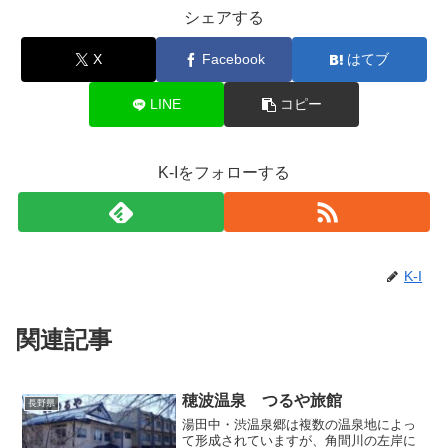
シェアする
X
Facebook
はてブ
LINE
コピー
K-Iをフォローする
K-I
関連記事
穂波温泉 つるや旅館
長野県
湯田中・渋温泉郷は複数の温泉地によっ
て形成されていますが、角間川の左岸に