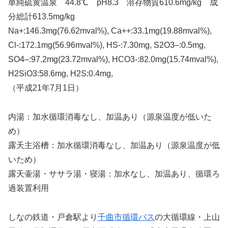
単純硫黄温泉 44.8℃ pH8.3 溶存物質610.6mg/kg 成
分総計613.5mg/kg
Na+:146.3mg(76.62mval%), Ca++:33.1mg(19.88mval%),
Cl-:172.1mg(56.96mval%), HS-:7.30mg, S2O3–:0.5mg,
SO4–:97.2mg(23.72mval%), HCO3-:82.0mg(15.74mval%),
H2SiO3:58.6mg, H2S:0.4mg,
（平成21年7月1日）
内湯：加水循環消毒なし、加温あり（源泉温度が低いた
め）
露天主浴槽：加水循環消毒なし、加温あり（源泉温度が低
いため）
露天壷湯・ササラ湯・寝湯：加水なし、加温あり、循環ろ
過装置利用
しなの鉄道・戸倉駅より
千曲市循環バス
の大循環線・上山