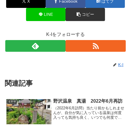
X
Facebook
はてブ
LINE
コピー
K-Iをフォローする
K-I
関連記事
野沢温泉 真湯 2022年6月再訪
長野県
（2022年6月訪問）当たり前かもしれませ
んが、自分が気に入っている温泉は何度
入っても気持ち良く、いつでも何度でも
感動出来ちゃいます。私は野沢温泉に数
ある源泉の中でも「真湯」が特に好き