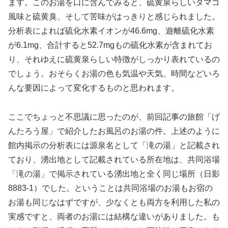
ます。このお湯を口に含んでみると、硫黄泉らしいタマゴ
風味と硫黄臭、そして苦味がはっきりと感じられました。
分析表によれば硫化水素イオンが46.6mg、遊離硫化水素
が6.1mg、合計すると52.7mgもの硫化水素が含まれてお
り、それゆえに硫黄泉らしい特徴がしっかり表れているの
でしょう。おそらくお湯の色も気温や天気、時間などいろ
んな要因によって変化するものと思われます。
ここでちょっと不思議に思ったのが、前回記事の旅館「げ
んたろう屋」で紹介したお風呂のお湯の件。上述のように
館内掲示の分析表には源泉名として「滝の湯」と記載され
ており、湧出地として記載されている所在地は、共同浴場
「滝の湯」で掲示されている湧出地と全く同じ場所（日影
8883-1）でした。ということは共同浴場のお湯もお宿の
お湯も同じなはずですが、少なくとも両方を利用した私の
実感ですと、両者のお湯には結構な違いがありました。も