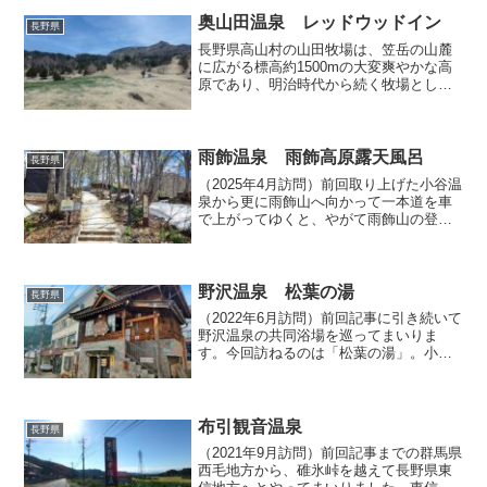
で、当地を訪ねる度に必ず立ち寄って入
っています。道祖神の...
奥山田温泉 レッドウッドイン
長野県
長野県高山村の山田牧場は、笠岳の山麓
に広がる標高約1500mの大変爽やかな高
原であり、明治時代から続く牧場として
有名であるのみならず、夏は避暑地、冬
はウインタースポーツというように、レ
ジャーの場としても名が知られていま
す。しかもこの地には温...
雨飾温泉 雨飾高原露天風呂
長野県
（2025年4月訪問）前回取り上げた小谷温
泉から更に雨飾山へ向かって一本道を車
で上がってゆくと、やがて雨飾山の登山
口に行き着きます。登山口では一軒宿の
温泉旅館「雨飾荘」が営業しています
が、その手前には期間限定で開かれる
「雨飾高原露天風呂」が...
野沢温泉 松葉の湯
長野県
（2022年6月訪問）前回記事に引き続いて
野沢温泉の共同浴場を巡ってまいりま
す。今回訪ねるのは「松葉の湯」。小規
模な旅館が軒を連ねる温泉街の中にあ
り、スキー場へ上がる坂道の途中に位置
しています。この浴舎は2階層になってお
り、道路に面した1階...
布引観音温泉
長野県
（2021年9月訪問）前回記事までの群馬県
西毛地方から、碓氷峠を越えて長野県東