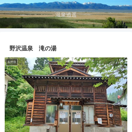
温泉逍遥
野沢温泉 滝の湯
長野県