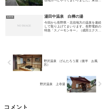
信地方へとやってまいりました。東信地
方にも温泉はたくさんありますが、中で
も私好みの渋い温泉施設を目指すことに
します。「牛に引かれて善光寺詣り」と
いう有名な言葉があ...
湯田中温泉 白樺の湯
長野県
今回から長野県・北信地方の温泉を連続
して取り上げてまいります。長野電鉄の
特急「スノーモンキー」（成田エクスプ
レスのお下がり）に乗って、終点の湯田
中駅へとやってまいりました。さぁ、気
合を入れて湯田中の温泉をハシゴする
ぞ！！ まず一軒目は湯田中...
野沢温泉 げんたろう屋（後半 お風
呂）
野沢温泉 上寺湯
コメント