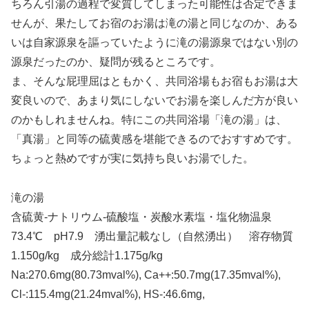
ちろん引湯の過程で変質してしまった可能性は否定できま
せんが、果たしてお宿のお湯は滝の湯と同じなのか、ある
いは自家源泉を謳っていたように滝の湯源泉ではない別の
源泉だったのか、疑問が残るところです。
ま、そんな屁理屈はともかく、共同浴場もお宿もお湯は大
変良いので、あまり気にしないでお湯を楽しんだ方が良い
のかもしれませんね。特にこの共同浴場「滝の湯」は、
「真湯」と同等の硫黄感を堪能できるのでおすすめです。
ちょっと熱めですが実に気持ち良いお湯でした。
滝の湯
含硫黄-ナトリウム-硫酸塩・炭酸水素塩・塩化物温泉
73.4℃ pH7.9 湧出量記載なし（自然湧出） 溶存物質
1.150g/kg 成分総計1.175g/kg
Na:270.6mg(80.73mval%), Ca++:50.7mg(17.35mval%),
Cl-:115.4mg(21.24mval%), HS-:46.6mg,