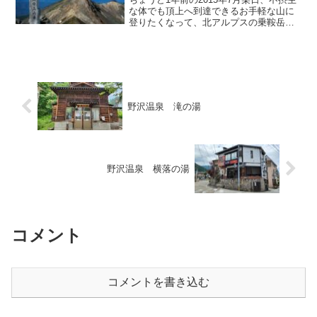
な体でも頂上へ到達できるお手軽な山に
登りたくなって、北アルプスの乗鞍岳へ
登山しました。 畳平というスタート地
点が既に結構な高所であり、かつ登山道
がよく整備されていて、これといった難
所も無いため、運動...
野沢温泉 滝の湯
野沢温泉 横落の湯
コメント
コメントを書き込む