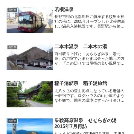
事にできていない箇所もあるのですが、
とりあえず今回の記...
若槻温泉
長野県
長野市街の北部郊外に鎮座する蚊里田神
社の傍に、2005年オープンした比較的新
しい温泉入浴施設です。長野駅から路線
バスに乗っていってみることにしまし
た。長野駅前6番のりばから1系統の東長
野病院行バスに乗車。 蚊里田神社前バ
ス停で下車。辺りを見...
二本木温泉 二本木の湯
長野県
前回取り上げた「あららぎ温泉 湯元
館」の浴室でたまたま出会った地元の方
が、「この辺りでは屈指の良い風呂です
から是非」と推薦していた木曽福島の
「二本木の湯」へ行ってまいりました。
まずは木曽福島から開田高原方面へ向か
う国道361号を西進し、途中...
稲子湯鉱泉 稲子湯旅館
長野県
北八ヶ岳の登山拠点になっている老舗の
一軒宿です。ログハウスの山小屋のよう
な外観で、周囲の環境にすっかり溶け込
んでいます。お湯目的の宿泊客の他、い
かにも登山客らしい姿の方も見られまし
た。連泊でじっくりなさっているのか、
登山のため早々にチェック...
乗鞍高原温泉 せせらぎの湯
長野県
2015年7月再訪
ちょうど1年前の2015年7月某日、不摂生