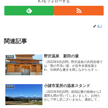
K-Iをフォローする
K-I
関連記事
野沢温泉 新田の湯
長野県
（2022年6月訪問）野沢温泉の共同浴場で
は「熊の手洗い湯」が近年全面改築さ
れ、伝統的な趣きを残しながらもすっか
り綺麗な姿へ生まれ変わりましたが、同
様に最近建て直された共同浴場がもうひ
とつあります。今回取り上げる「新田の
湯」は2018年に全...
小諸市某所の温泉スタンド
長野県
（2021年9月訪問）前回記事の投稿から2
週間も間が空いてしまいました。お待た
せして申し訳ございません。連続して投
稿してまいりました群馬県西毛から長野
県東信にかけての温泉めぐりは、まだ記