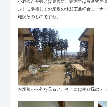
小洒落た外観とは裏腹に、館内では農産物の
ントに隣接してお座敷の休憩室兼軽食コーナ
施設そのものですね。
お座敷から外を見ると、そこには南欧風のテ