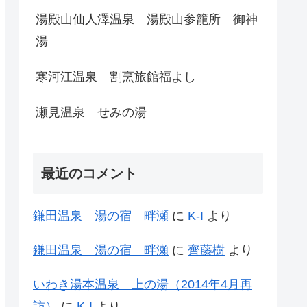
湯殿山仙人澤温泉 湯殿山参籠所 御神
湯
寒河江温泉 割烹旅館福よし
瀬見温泉 せみの湯
最近のコメント
鎌田温泉 湯の宿 畔瀬
に
K-I
より
鎌田温泉 湯の宿 畔瀬
に
齊藤樹
より
いわき湯本温泉 上の湯（2014年4月再
訪）
に
K-I
より