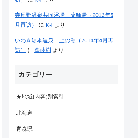
寺尾野温泉共同浴場 薬師湯（2013年5
月再訪）
に
K-I
より
いわき湯本温泉 上の湯（2014年4月再
訪）
に
齊藤樹
より
カテゴリー
★地域(内容)別索引
北海道
青森県