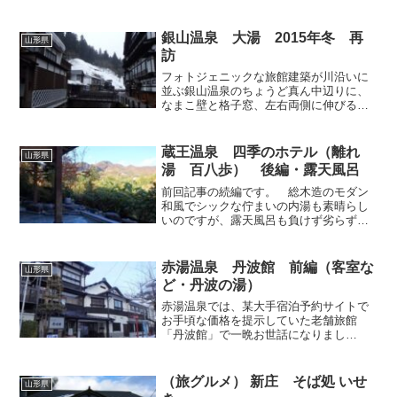
止だったために温泉街に客の姿は全く見
られず、しかも折からの豪雪のために皆
さん雪掻きや雪下ろしで大わ...
銀山温泉 大湯 2015年冬 再
山形県
訪
フォトジェニックな旅館建築が川沿いに
並ぶ銀山温泉のちょうど真ん中辺りに、
なまこ壁と格子窓、左右両側に伸びるう
だつ等が印象的な建物「大湯共同浴場」
が、続いての入湯地です。拙ブログでは6
年前に一度取り上げておりますが（当時
蔵王温泉 四季のホテル（離れ
山形県
の記事はこちら）、半年...
湯 百八歩） 後編・露天風呂
前回記事の続編です。 総木造のモダン
和風でシックな佇まいの内湯も素晴らし
いのですが、露天風呂も負けず劣らず大
変魅力的。温泉街からちょっと離れてい
る立地が幸いし、人工物に視界を邪魔さ
れることなく、蔵王連峰を一望できるん
赤湯温泉 丹波館 前編（客室な
山形県
ですね。初めてこの露天に...
ど・丹波の湯）
赤湯温泉では、某大手宿泊予約サイトで
お手頃な価格を提示していた老舗旅館
「丹波館」で一晩お世話になりまし
た。 老舗旅館らしい古風で重厚感の
ある木造建築には、白い漆喰壁の蔵がド
ッキングしているのですが、蔵の1階は食
（旅グルメ） 新庄 そば処 いせ
山形県
事処として改築されており、私...