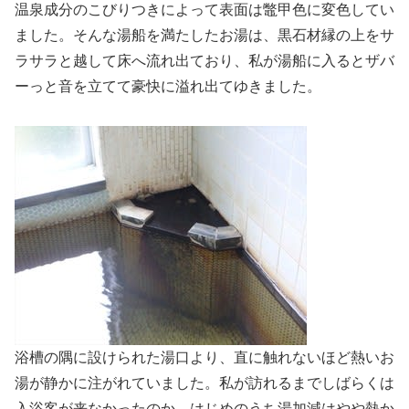
温泉成分のこびりつきによって表面は鼈甲色に変色してい
ました。そんな湯船を満たしたお湯は、黒石材縁の上をサ
ラサラと越して床へ流れ出ており、私が湯船に入るとザバ
ーっと音を立てて豪快に溢れ出てゆきました。
浴槽の隅に設けられた湯口より、直に触れないほど熱いお
湯が静かに注がれていました。私が訪れるまでしばらくは
入浴客が来なかったのか、はじめのうち湯加減はやや熱か