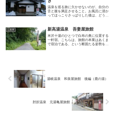
き
温泉を巡る旅に欠かせないのが、自分の
舌と腹を満足させること。お風呂に浸か
ってほっこりさっぱりした後は、どうし
ても美味しいものが恋しくなります。当
ブログは自分で訪れた日帰り温泉の紹介
を主旨としていますが、その旅程で足を
新高湯温泉 吾妻屋旅館
山形県
留めて舌鼓を打った美食の...
米沢十湯のひとつで白布の奥に位置する
一軒宿。こちらは、旅館の本業はあくま
で宿泊である、という断固たる姿勢を貫
いていらっしゃるようでして、一応立ち
寄り入浴は可能ですが、ここでは「お試
し湯」という独自の用語を用いており、
この言葉には上述の姿勢の...
湯岐温泉 和泉屋旅館 後編（鹿の湯）
肘折温泉 元湯亀屋旅館