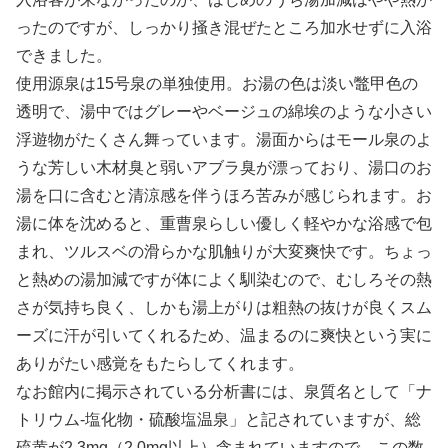
ったのですが、しっかり掻き混ぜたところ加水せずに入浴
できました。
使用源泉は15号泉の単独使用。お湯の色は淡い鼈甲色の
透明で、湯中ではグレーやベージュの綿埃のような小さい
浮遊物がたくさん舞っています。湯面からはモール泉のよ
うな芳しい木材臭と弱いアブラ臭が漂っており、湯口のお
湯を口に含むと清涼感を伴うほろ苦みが感じられます。お
湯に体を沈めると、重曹泉らしい優しく軽やかな浴感で包
まれ、ツルスベの滑らかな肌触りが大変爽快です。ちょっ
と熱めの湯加減ですが体によく馴染むので、むしろその熱
さが気持ち良く、しかも湯上がりは粗熱の抜けが良くスム
ーズに汗が引いてくれるため、温まるのに爽快という実に
ありがたい感覚をもたらしてくれます。
なお館内に掲示されている分析書には、泉質名として「ナ
トリウム-塩化物・硫酸塩温泉」と記されていますが、総
硫黄が2.3mg（2.0mg以上）含まれていますので、この数