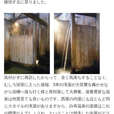
確信するに至りました。
気付かずに再訪したからって、全く気落ちすることなく、
むしろ浴室に入った途端、3本の滝湯が大音響を轟かせな
がら浴槽へ落ち行く様と再対面して大興奮。湯量豊富な温
泉は何度見ても良いものです。西屋の内湯にもほとんど同
じスタイルの滝湯がありますから、白布温泉の湯屋はこれ
が標準なんでしょうね。ということは焼失した中屋がどう