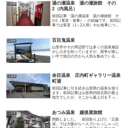
湯の瀬温泉 湯の瀬旅館 その
山形県
2（内風呂）
前回記事「湯の瀬温泉 湯の瀬旅館 そ
の1（客室・食事）」の続編です。前回記
事では客室（1～2人用）やお食事につい
て述べてまいりましたが、今回記事では
ようやく温泉のお風呂に触れてまいりま
す。でも、まだ焦ることなかれ。湯の瀬
百目鬼温泉
山形県
温泉名物のプールのよ...
山形市やその周辺部では多くの温泉施設
がしのぎを削っていますが、競争が激し
い中で地元の方から人気を集めているる
温泉公衆浴場のひとつが「百目鬼温泉」
です。田んぼの真ん中にポツンと佇んで
いるにもかかわらず、昼夜を問わず常に
多くのお客さんで賑わって...
余目温泉 庄内町ギャラリー温泉
山形県
町湯
前回記事に引き続き山形県の温泉を巡り
ます。前回記事は山形県内陸北部の最上
地方でしたが、そこから最上川を下って
庄内地方へやってまいりました。このエ
リアには個性的な温泉がたくさんありま
すが、この時に訪ねたのは余目の街中に
あつみ温泉 越後屋旅館
山形県
あるスタイリッシュな温泉...
閉館しました。 前回取り上げた「正面
湯」では大阪から一人でいらっしゃった