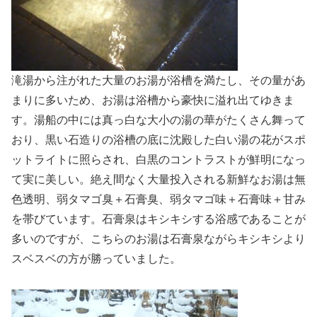
滝湯から注がれた大量のお湯が浴槽を満たし、その量があ
まりに多いため、お湯は浴槽から豪快に溢れ出てゆきま
す。湯船の中には真っ白な大小の湯の華がたくさん舞って
おり、黒い石造りの浴槽の底に沈殿した白い湯の花がスポ
ットライトに照らされ、白黒のコントラストが鮮明になっ
て実に美しい。絶え間なく大量投入される新鮮なお湯は無
色透明、弱タマゴ臭＋石膏臭、弱タマゴ味＋石膏味＋甘み
を帯びています。石膏泉はキシキシする浴感であることが
多いのですが、こちらのお湯は石膏泉ながらキシキシより
スベスベの方が勝っていました。