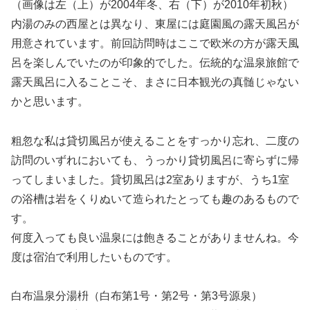
（画像は左（上）が2004年冬、右（下）が2010年初秋）
内湯のみの西屋とは異なり、東屋には庭園風の露天風呂が
用意されています。前回訪問時はここで欧米の方が露天風
呂を楽しんでいたのが印象的でした。伝統的な温泉旅館で
露天風呂に入ることこそ、まさに日本観光の真髄じゃない
かと思います。
粗忽な私は貸切風呂が使えることをすっかり忘れ、二度の
訪問のいずれにおいても、うっかり貸切風呂に寄らずに帰
ってしまいました。貸切風呂は2室ありますが、うち1室
の浴槽は岩をくりぬいて造られたとっても趣のあるもので
す。
何度入っても良い温泉には飽きることがありませんね。今
度は宿泊で利用したいものです。
白布温泉分湯枡（白布第1号・第2号・第3号源泉）