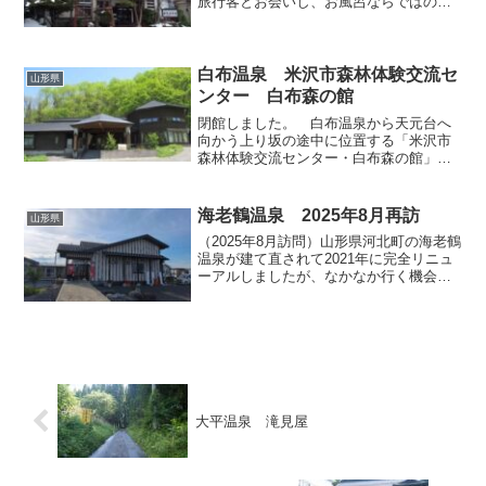
旅行客とお会いし、お風呂ならではの開
放的な雰囲気に助けられて初対面とは思
えないほど和気藹々と旅の四方山話に華
が咲いたのですが、その方曰く、当地の
旅館で日帰り入浴をしたか...
白布温泉 米沢市森林体験交流セ
山形県
ンター 白布森の館
閉館しました。 白布温泉から天元台へ
向かう上り坂の途中に位置する「米沢市
森林体験交流センター・白布森の館」へ
立ち寄りました。緑豊かな周辺の環境に
調和する落ち着いた雰囲気の建物で
す。 玄関でスリッパに履き替えて館内
海老鶴温泉 2025年8月再訪
山形県
へ。受付では係員のおじさんが...
（2025年8月訪問）山形県河北町の海老鶴
温泉が建て直されて2021年に完全リニュ
ーアルしましたが、なかなか行く機会に
恵まれず、2025年8月にようやく訪問する
ことができましたので今回記事に致しま
す。なおリニューアル前の様子は拙ブロ
グでも取...
大平温泉 滝見屋