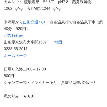
カルシウム-硫酸塩泉 56.8℃ pH7.8 蒸発残留物
1262mg/kg 溶存物質1244mg/kg
米沢駅から
山形交通バス
・白布温泉行で白布温泉下車（約
40分・920円）
バス時刻表
山形県米沢市大字関1537
地図
0238-55-2011
ホームページ
日帰り入浴11:00～17:00
500円
シャンプー類・ドライヤーあり、貴重品は帳場預かり
私の好み：★★★