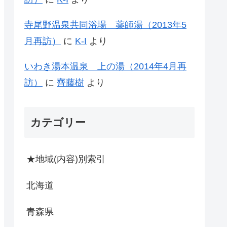
寺尾野温泉共同浴場 薬師湯（2013年5
月再訪）
に
K-I
より
いわき湯本温泉 上の湯（2014年4月再
訪）
に
齊藤樹
より
カテゴリー
★地域(内容)別索引
北海道
青森県