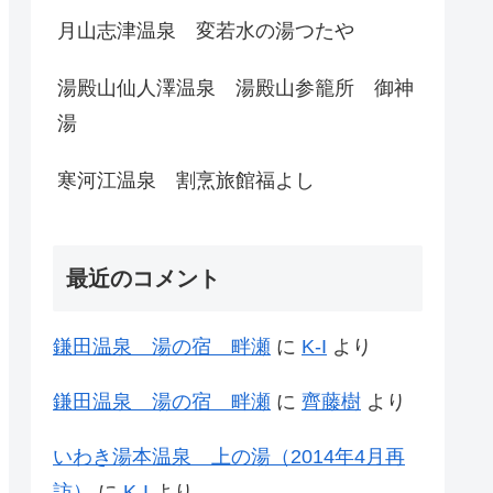
月山志津温泉 変若水の湯つたや
湯殿山仙人澤温泉 湯殿山参籠所 御神
湯
寒河江温泉 割烹旅館福よし
最近のコメント
鎌田温泉 湯の宿 畔瀬
に
K-I
より
鎌田温泉 湯の宿 畔瀬
に
齊藤樹
より
いわき湯本温泉 上の湯（2014年4月再
訪）
に
K-I
より