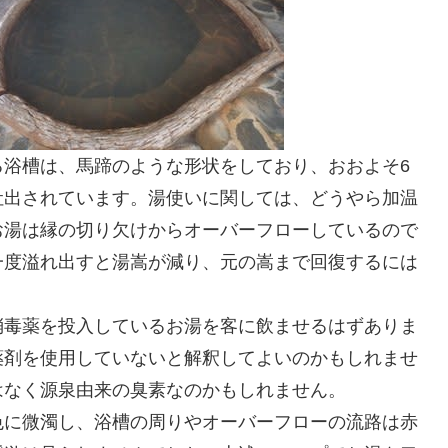
る浴槽は、馬蹄のような形状をしており、おおよそ6
吐出されています。湯使いに関しては、どうやら加温
お湯は縁の切り欠けからオーバーフローしているので
一度溢れ出すと湯嵩が減り、元の嵩まで回復するには
消毒薬を投入しているお湯を客に飲ませるはずありま
薬剤を使用していないと解釈してよいのかもしれませ
はなく源泉由来の臭素なのかもしれません。
色に微濁し、浴槽の周りやオーバーフローの流路は赤