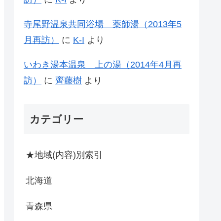
寺尾野温泉共同浴場 薬師湯（2013年5
月再訪）
に
K-I
より
いわき湯本温泉 上の湯（2014年4月再
訪）
に
齊藤樹
より
カテゴリー
★地域(内容)別索引
北海道
青森県