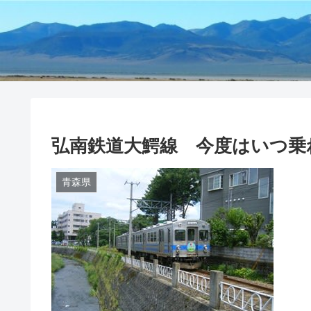
弘南鉄道大鰐線 今度はいつ乗
青森県