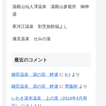
湯殿山仙人澤温泉 湯殿山参籠所 御神
湯
寒河江温泉 割烹旅館福よし
瀬見温泉 せみの湯
最近のコメント
鎌田温泉 湯の宿 畔瀬
に
K-I
より
鎌田温泉 湯の宿 畔瀬
に
齊藤樹
より
いわき湯本温泉 上の湯（2014年4月再
訪）
に
K-I
より