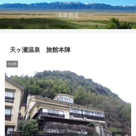
温泉逍遥
天ヶ瀬温泉 旅館本陣
大分県