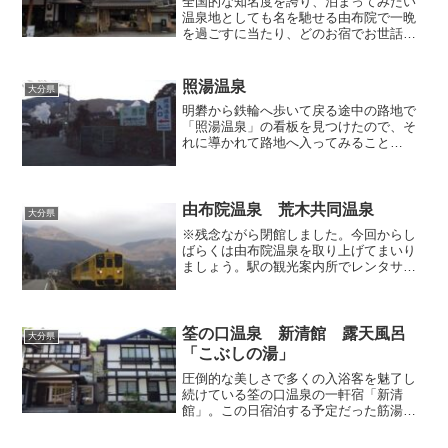
全国的な知名度を誇り、泊まってみたい
温泉地としても名を馳せる由布院で一晩
を過ごすに当たり、どのお宿でお世話に
なろうか、意外にも非常に我が頭を悩ま
せる事態となりました。宿の絶対数は多
いのですが、女性受けを狙ったコンセプ
照湯温泉
大分県
トだったり敷居の高そうだ...
明礬から鉄輪へ歩いて戻る途中の路地で
「照湯温泉」の看板を見つけたので、そ
れに導かれて路地へ入ってみること
に。 付近の温泉櫓からは朦々と白い蒸
気が空へ向かって上がっていました。櫓
の下には丸い圧力タンクも設置されてい
ます。また、暗い画像でわかり...
由布院温泉 荒木共同温泉
大分県
※残念ながら閉館しました。今回からし
ばらくは由布院温泉を取り上げてまいり
ましょう。駅の観光案内所でレンタサイ
クルを借りて湯めぐりへレッツゴー！
改札から出た観光客は悉く駅前正面の通
りを真っ直ぐ進んで行きますが、私一人
はそんな人々に背を向けて...
筌の口温泉 新清館 露天風呂
大分県
「こぶしの湯」
圧倒的な美しさで多くの入浴客を魅了し
続けている筌の口温泉の一軒宿「新清
館」。この日宿泊する予定だった筋湯温
泉へ向かう途中に立ち寄ってみました。
書籍やネットなどいろんな媒体で、こち