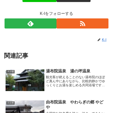
K-Iをフォローする
K-I
関連記事
湯布院温泉 湯の坪温泉
大分県
観光客が絶えることのない湯布院のほぼ
ど真ん中にありながら、比較的静かでゆ
っくりとお湯を楽しめる共同浴場です。
土産店や飲食店など観光客向けの店が並
ぶ小径からちょっと路地に入ったところ
にあります。外観は瓦屋根の重厚な造り
ですが、建物自体はまだ新...
由布院温泉 やわらぎの郷 やど
大分県
や