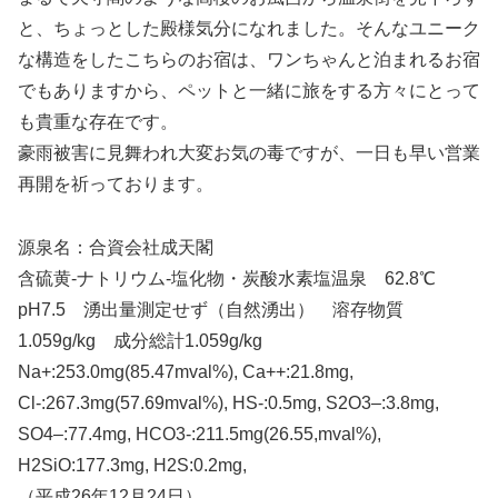
と、ちょっとした殿様気分になれました。そんなユニーク
な構造をしたこちらのお宿は、ワンちゃんと泊まれるお宿
でもありますから、ペットと一緒に旅をする方々にとって
も貴重な存在です。
豪雨被害に見舞われ大変お気の毒ですが、一日も早い営業
再開を祈っております。
源泉名：合資会社成天閣
含硫黄-ナトリウム-塩化物・炭酸水素塩温泉 62.8℃
pH7.5 湧出量測定せず（自然湧出） 溶存物質
1.059g/kg 成分総計1.059g/kg
Na+:253.0mg(85.47mval%), Ca++:21.8mg,
Cl-:267.3mg(57.69mval%), HS-:0.5mg, S2O3–:3.8mg,
SO4–:77.4mg, HCO3-:211.5mg(26.55,mval%),
H2SiO:177.3mg, H2S:0.2mg,
（平成26年12月24日）