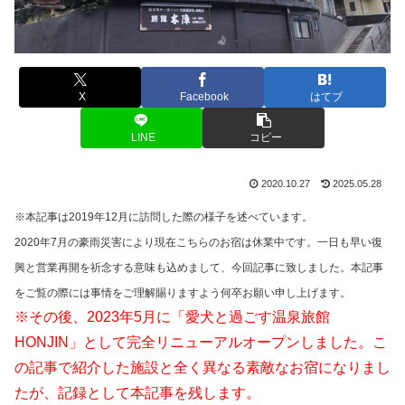
X
Facebook
はてブ
LINE
コピー
2020.10.27
2025.05.28
※本記事は2019年12月に訪問した際の様子を述べています。
2020年7月の豪雨災害により現在こちらのお宿は休業中です。一日も早い復
興と営業再開を祈念する意味も込めまして、今回記事に致しました。本記事
をご覧の際には事情をご理解賜りますよう何卒お願い申し上げます。
※その後、2023年5月に「愛犬と過ごす温泉旅館
HONJIN」として完全リニューアルオープンしました。こ
の記事で紹介した施設と全く異なる素敵なお宿になりまし
たが、記録として本記事を残します。