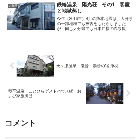
らのお宿の露天風呂が紹介されており、
鉄輪温泉 陽光荘 その1 客室
大分県
一度その景色と同化してみた...
と地獄蒸し
今年（2016年）4月の熊本地震は、大分県
の一部地域でも被害をもたらしました
が、同じ大分県でも日本屈指の温泉観光
地である別府市は、地震の被害が軽微だ
ったにもかかわらず観光客の減少が著し
く、観光業が基幹産業である当地にとっ
ては深刻な事態になっ...
天ヶ瀬温泉 瀬音・湯音の宿 浮羽
琴平温泉 ことひらゲストハウス縁 お
よび家族風呂
コメント