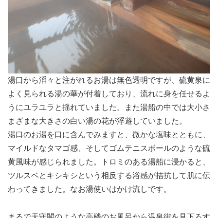
湯口から滔々と注がれるお湯は無色透明ですが、硫黄泉に
よく見られる湯の華が付着しており、流れに身を任せるよ
うにユラユラと揺れていました。また湯船の中では大小さ
まざまな大きさの白い湯の花が浮遊していました。
湯口のお湯を口に含んでみますと、微かな塩味とともに、
マイルドなタマゴ感、そしてゴムテニスボールのような硫
黄風味が感じられました。トロミのある湯船に浸かると、
ツルスベとキシキシという相反する浴感が拮抗して肌に伝
わってきました。なお湯使いはかけ流しです。
まるで天守閣のような高楼のお風呂から温泉街を見下ろす