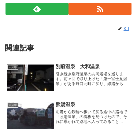
K-I
関連記事
別府温泉 大和温泉
大分県
引き続き別府温泉の共同浴場を巡りま
す。前々回で取り上げた「第一富士見温
泉」がある野口元町に戻り、線路から北
西へ斜めに伸びる一方通行の道を歩いて
いると、「野口元町二区公民館」の白い
看板を発見。そこから細い路地を入って
しばらく進むと、目的地であ...
照湯温泉
大分県
明礬から鉄輪へ歩いて戻る途中の路地で
「照湯温泉」の看板を見つけたので、そ
れに導かれて路地へ入ってみること
に。 付近の温泉櫓からは朦々と白い蒸
気が空へ向かって上がっていました。櫓
の下には丸い圧力タンクも設置されてい