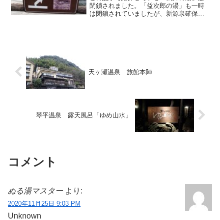
閉鎖されました。「益次郎の湯」も一時
は閉鎖されていましたが、新源泉確保の
上で2025年4月下旬より再開されていま
す。「薬師湯」・「神田湯」・「古
湯」・「駅前温泉」と4回連続で天ヶ瀬温
泉の共同露天風呂を取り...
天ヶ瀬温泉 旅館本陣
琴平温泉 露天風呂「ゆめ山水」
コメント
ぬる湯マスター
より:
2020年11月25日 9:03 PM
Unknown