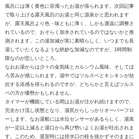
風呂には薄く黄色に笹濁ったお湯が張られます。次回記事
で取り上げる露天風呂のお湯と同じ源泉かと思われます
が、露天風呂より色・味ともに薄く、しかも適温に調整さ
れているので、おそらく加水されているのではないかと推
測されます。この湯加減が実に素晴らしく、いつまでも長
湯していたくなるような絶妙な加減なのですが、1時間制
限なのが悲しいところ。
なおお湯からは少々の金気味とカルシウム風味、そしてほ
ろ苦みが感じられます。湯中ではツルスベとキシキシが拮
抗する浴感を得られるのですが、どちらかと言えばツルス
ベの方が優勢かもしれません。
タイマーが機能している間はお湯が注がれ続けますので、
完全かけ流し状態となり、湯尻からしっかりオーバーフロ
ーします。なお湯船には水位センサーがあるらしく、湯嵩
が一定以上減ると湯口から再び勢いよくお湯が吐出されま
す。このため、退室時には排水口の栓を抜かずそのままに