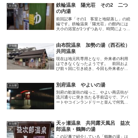
ます。また、暗い画像でわかり...
鉄輪温泉 陽光荘 その2 二つ
大分県
の内湯
前回記事「その1 客室と地獄蒸し」の続
編です。鉄輪温泉「陽光荘」の館内には
大小の浴室が1つずつあり、時間によって
男女を入れ替えています。大体2～3時間
で入れ替えていますので、入室前には浴
場前の時間割など男女区分をきちんと確
由布院温泉 加勢の湯（西石松）
大分県
認する必要がありま...
共同温泉
現在は地元民専用となり、外来者の利用
はできなくなったようです。 前回およ
び前々回に引き続き、今回も外来者が利
用可能な由布院の地域民用共同浴場を取
り上げます。駅から自転車を漕いで南下
し、盆地の縁に当たる坂道を息を切らし
別府温泉 やよいの湯
大分県
ながら立ち漕ぎして登りき...
別府の歓楽街の端っこ、やよい商店街が
流川通りに突き当たる手前辺りで、アパ
ートやコインランドリーと並んで何気な
く佇んでいる共同浴場です。歓楽街とい
う場所柄のためか24時間入浴可能で、受
付などはなく無人ですが、100円玉2枚を
投入口に入れると自...
天ヶ瀬温泉 共同露天風呂 益次
大分県
郎温泉・鶴舞の湯
この記事で紹介している「鶴舞の湯」は