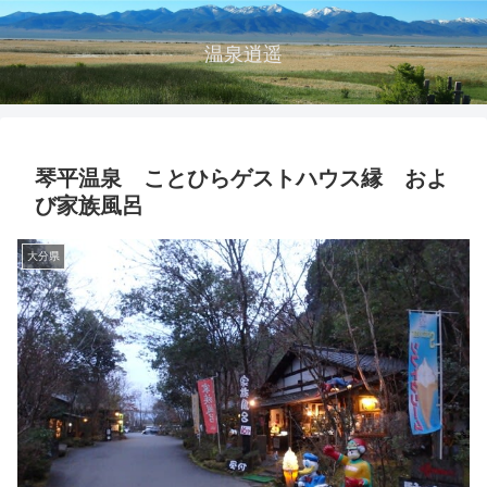
温泉逍遥
琴平温泉 ことひらゲストハウス縁 およ
び家族風呂
大分県