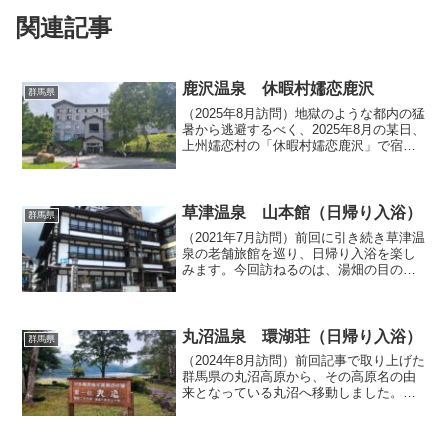
関連記事
鹿沢温泉 休暇村嬬恋鹿沢
群馬県
（2025年8月訪問）地獄のような都内の猛
暑から逃避するべく、2025年8月の某日、
上州嬬恋村の「休暇村嬬恋鹿沢」で宿泊
しました。車で上信越道の佐久インター
を出た時にはまだまだ耐え難い酷暑でし
たが、そこから山道を登って湯ノ丸高原
へ上がると外...
草津温泉 山本館（日帰り入浴）
群馬県
（2021年7月訪問）前回に引き続き草津温
泉の老舗旅館を巡り、日帰り入浴を楽し
みます。今回訪ねるのは、湯畑の目の前
に建つ老舗旅館「山本館」です。こちら
のお宿も草津温泉「和風村」の「湯めぐ
り手形」をつかって日帰り入浴すること
ができます。玄関は...
丸沼温泉 環湖荘（日帰り入浴）
群馬県
（2024年8月訪問）前回記事で取り上げた
群馬県の丸沼高原から、その高原名の由
来となっている丸沼へ移動しました。
山々に囲まれた静かな湖沼でとても美し
い環境です。湖畔には「日本観光地百選
湖沼の部 第一位」と書かれた看板が立