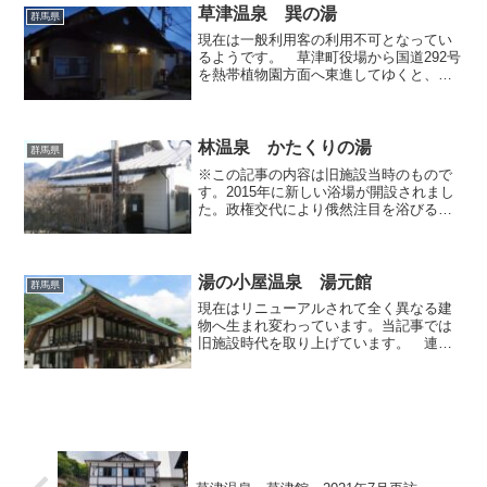
っているのですが、一...
草津温泉 巽の湯
群馬県
現在は一般利用客の利用不可となってい
るようです。 草津町役場から国道292号
を熱帯植物園方面へ東進してゆくと、民
家ばかりで観光とは縁の無さそう馬場地
区を通過しますが、この地区の消防小屋
に隣接している湯屋が今回取り上げる共
同浴場「巽の湯」です...
林温泉 かたくりの湯
群馬県
※この記事の内容は旧施設当時のもので
す。2015年に新しい浴場が開設されまし
た。政権交代により俄然注目を浴びるよ
うになった現在工事中の群馬県・八ツ場
（やんば）ダムですが、この計画により
ダム湖の底に沈む予定の集落に対して、
国土交通省ではさまざ...
湯の小屋温泉 湯元館
群馬県
現在はリニューアルされて全く異なる建
物へ生まれ変わっています。当記事では
旧施設時代を取り上げています。 連日
暑い日が続いていますね。部屋に閉じこ
もって冷房をフル稼働させるのも良いで
すが、標高の高いところへ避暑すれば冷
房要らずで涼しいひと時が...