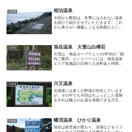
施設へ移動しなければなりません。そこ
で今回はニセコ湯本の別荘地の中にある
相泊温泉
北海道
お宿「湯ごもりの宿 アダ...
今回から数回は、冬季には入れない温泉
を続けて紹介させていただきます。これ
から寒さが一層厳しくなる時期だという
のに、季節外れなトピック選択をどうか
お許しください。世界遺産・知床半島の
東岸に沿って伸びる道道87号知床公園羅
臼線の道が尽き果てると...
旭岳温泉 大雪山白樺荘
北海道
大雪山・旭岳ロープウェイのHP内の「館
内ご案内」というページには、旭岳温泉
エリア各施設の日帰り入浴料金と時間帯
が一覧になって掲載されており、わかり
やすくて便利です。さてそのデータを見
てみますと、やはりリゾートホテルが多
い場所柄だけあって、1...
川又温泉
北海道
北海道には多くの野湯が存在しています
が、その中でも今回はちょっとした冒険
をすれば極上のお湯を堪能できる川又温
泉を紹介します。冒険と書いたように川
又温泉へは普通の恰好では到達できず、
簡単な準備を要しますので、まずはそれ
から説明します。・入浴道...
蟠渓温泉 ひかり温泉
北海道
現在は経営者が変わり、浴場などをリフ
ォームの上で日帰り入浴施設となってい