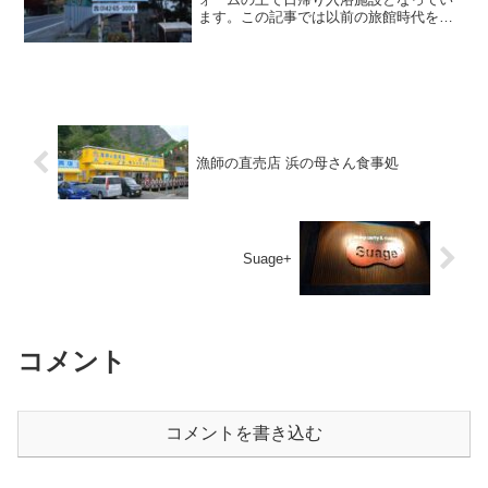
ます。この記事では以前の旅館時代を取
り上げています。 蟠渓温泉の鄙びた宿
として温泉ファンには名が知られている
「ひかり温泉」へ立ち寄り、日帰り入浴
してまいりました。トタン...
漁師の直売店 浜の母さん食事処
Suage+
コメント
コメントを書き込む