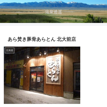
温泉逍遥
あら焚き豚骨あらとん 北大前店
北海道