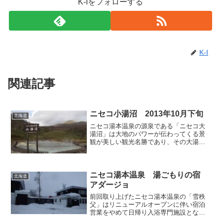
K-Iをフォローする
K-I
関連記事
ニセコ小湯沼 2013年10月下旬
北海道
ニセコ湯本温泉の源泉である「ニセコ大
湯沼」は大地のパワーが伝わってくる景
観が美しい観光名勝であり、その大湯沼
で湧く硫黄の温泉は「雪秩父」などの施
設で入浴することができますが、沼のお
湯自体は熱すぎますし、観光客の視線が
降り注がれますから、この...
ニセコ湯本温泉 湯ごもりの宿
北海道
アダージョ
前回取り上げたニセコ湯本温泉の「雪秩
父」はリニューアルオープンに伴い宿泊
営業をやめて日帰り入浴専門施設となり
ましたので、当地で宿泊するならば別の