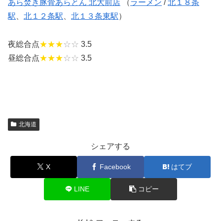
あら焚き豚骨あらとん 北大前店
（
ラーメン
/
北１８条
駅
、
北１２条駅
、
北１３条東駅
）
夜総合点
★★★
☆☆
3.5
昼総合点
★★★
☆☆
3.5
北海道
シェアする
X
Facebook
はてブ
LINE
コピー