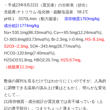
・平成23年9月22日（震災後）の分析表（抄出）
含硫黄-ナトリウム-塩化物・硫酸塩温泉 58.1℃
pH8.1 3370L/min（動力揚湯）
溶存物質1763mg/kg
成分総計1774mg/kg
Na+:530.1mg(86.33mval%), Ca++:65.5mg(12.24mval%),
Cl-:603.6mg(63.73mval%), Br-2.3mg, I-:0.4mg,
HS-:8.1mg,
S2O3–:2.3mg,
SO4–:343.4mg(26.77mval%),
HCO3-:120.6mg(7.40mval%),
H2SiO3:51.8mg, HBO2:20.7mg,
H2S:0.7mg,
（総硫黄11.1mg）
数値の羅列を見るだけではわかりにくいのですが、人為的
に調整できる温泉の汲み上げ量はともかく、明らかな変化
として…
(1)溶存物質・成分総計が震災後では若干減っている（上
記の青字部分）。つまりちょっと薄まっている。