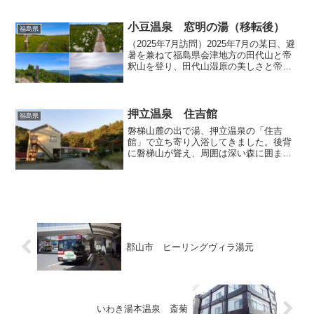
も毎日30℃を超える真夏日が続いてお
り、どうやら本州を水平方向に動いてい
たのでは、日本を襲う暑さから逃げられ
小豆温泉 窓明の湯（移転後）
福島県
そうにない。ならば垂直方向...
（2025年7月訪問）2025年7月の某日、避
暑を兼ねて福島県会津地方の田代山と帝
釈山を登り、田代山湿原の美しさと帝釈
山頂から眺める景色に圧倒され、大満足
のトレッキングを楽しむことができまし
た。さてその下山後に、登山の汗を流す
べく立ち寄った...
押立温泉 住吉館
福島県
磐梯山麓の出で湯、押立温泉の「住吉
館」で立ち寄り入浴してきました。後背
に磐梯山が聳え、周囲は深い森に囲ま
れ、秘湯感たっぷりでいい雰囲
気・・・。そんなことを思いながら駐車
場から玄関へ向かって歩いていると、玄
関には見覚えのある大きな提灯がふら
さ...
郡山市 ヒーリングヴィラ湯元
いわき湯本温泉 斎菊