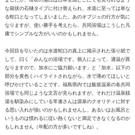
な箱状の石樋タイプに付け替えられ、水道に至っては単な
る蛇口となってしまいました。あのオブジェの行方が気に
なりますが、使い勝手を考えたら、共同浴場はこうした凡
庸でシンプルな方がいいのかもしれません。
今回目を引いたのは水道蛇口の真上に掲示された張り紙で
して、曰く「みんなの浴場です。個人によって、適温が異
なりますので、加水にご協力願います」と「加水」以下の
部分を黄色くハイライトされながら、水で薄めてほしいと
呼びかけていることです。福島県内では飯坂温泉の各共同
浴場でも同じような文言が見られますが、それだけ温泉銭
湯を馴染みにしている常連さんは源泉のクオリティに対す
る思い入れが強いのかもしれませんし、あるいはお風呂と
いうものは慣れるに従い熱くないと満足できなくなるのか
もしれません（年配の方が多いですしね）。