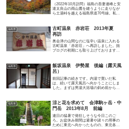
（2022年10月訪問）福島の吾妻連峰と安
達太良山の両山麓を縫うように走りなが
ら土湯峠を越える福島県道70号線。私が
訪問した時には山々が錦秋の彩りで大変
美しく、所々で車を停めては、見事な紅
葉を楽しませていただきました。さて今
古町温泉 赤岩荘 2013年夏
福島県
回目指すのは土湯...
再訪
奥会津の山間なのに塩辛い温泉に入れる
古町温泉「赤岩荘」へ再訪しました。拙
ブログの初期にも取り上げております
（前回の記事はこちら）。トマト栽培の
ビニルハウスがたくさん並んでいる旧伊
南町エリア（現南会津町）の伊南川畔に
飯坂温泉 伊勢屋 後編（露天風
福島県
あり、国道401号沿いには...
呂）
前回記事の続きです。内湯で寛いだ私
は、続いて露天風呂へ向かうことにしま
した。まずは男湯大浴場の斜め前から伸
びる通路を進みます。 廊下の先には露
天専用の玄関があり、一旦ここから屋外
へ出ます。妙に立派な玄関です
涼と花を求めて 会津駒ヶ岳・中
福島県
が・・・ 想像するにかつてはこちら...
門岳 2013年8月 前編
連日の猛暑で発狂しそうな今日このご
ろ。お盆休み期間は避暑や諸々の用事の
ために東北へ向かったものの、東北各地