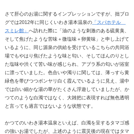
さて肝心のお湯に関するインプレッションですが、拙ブロ
グでは2012年に同じくいわき湯本温泉の
「スパホテル
スミレ館」
へ訪れた際に「油のような刺激のある硫黄臭、
そして焦げたような苦味＋微塩味＋卵黄味」と申し上げて
いるように、同じ源泉の供給を受けているこちらの共同浴
場でもやはり焦げたような味と匂い、そしてほんのりとし
た塩味や渋くて苦い味が感じられ、アブラ系の匂いが浴室
に漂っていました。色合いや濁りに関しては、薄っすら黄
緑色を帯びつつボンヤリ白く霞んでいるように見え、湯中
では白い細かな湯の華がたくさん浮遊していましたが、か
つてのような白濁ではなく、大雑把に表現すれば無色透明
と言っても過言ではないような状態です。
かつてのいわき湯本温泉といえば、白濁を呈するタマゴ感
の強いお湯でしたが、上述のように震災後の現在ではタマ