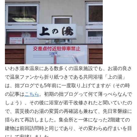
いわき湯本温泉にある数多くの温泉施設でも、お湯の良さ
で温泉ファンから折り紙つきである共同浴場「上の湯」
は、拙ブログでも5年前に一度取り上げてますが（その時
の記事は
こちら
。初期の拙ブログって何て薄っぺらなんで
しょう）、その後に浴室が若干改修されたと聞いていたの
で、震災後のお湯の変質の再確認も兼ねて、先日常磐線に
揺られて再訪しました。集会所と一体になった2階建ての
建物は前回訪問時と同じであり、その変わらぬ佇まいを目
にして安堵しました。