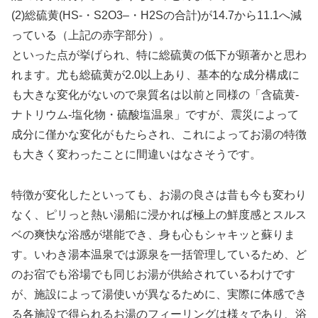
(2)総硫黄(HS-・S2O3–・H2Sの合計)が14.7から11.1へ減
っている（上記の赤字部分）。
といった点が挙げられ、特に総硫黄の低下が顕著かと思わ
れます。尤も総硫黄が2.0以上あり、基本的な成分構成に
も大きな変化がないので泉質名は以前と同様の「含硫黄-
ナトリウム-塩化物・硫酸塩温泉」ですが、震災によって
成分に僅かな変化がもたらされ、これによってお湯の特徴
も大きく変わったことに間違いはなさそうです。
特徴が変化したといっても、お湯の良さは昔も今も変わり
なく、ピリっと熱い湯船に浸かれば極上の鮮度感とスルス
ベの爽快な浴感が堪能でき、身も心もシャキッと蘇りま
す。いわき湯本温泉では源泉を一括管理しているため、ど
のお宿でも浴場でも同じお湯が供給されているわけです
が、施設によって湯使いが異なるために、実際に体感でき
る各施設で得られるお湯のフィーリングは様々であり、浴