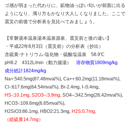
ゴ感が弱まった代わりに、鉱物油っぽい匂いが前面に出る
ようになり、濁り方もかなり大人しくなりました。ここで
震災の前後で分析表を見比べてみましょう。
【常磐湯本温泉湯本温泉源泉、震災前と後の違い】
・平成22年8月3日（震災前）の分析表（抄出）
含硫黄-ナトリウム-塩化物・硫酸塩温泉 58.9℃
pH8.2 4312L/min（動力揚湯）
溶存物質1809mg/kg
成分総計1824mg/kg
Na+:540.5mg(87.48mval%), Ca++:60.2mg(11.18mval%),
Cl-:617.6mg(64.54mval%), Br-2.4mg, I-:0.4mg,
HS-:10.1mg, S2O3–:3.9mg,
SO4–:342.5mg(26.42mval%),
HCO3-:109.6mg(6.65mval%),
H2SiO3:86.1mg, HBO2:21.3mg,
H2S:0.7mg,
（総硫黄14.7mg）