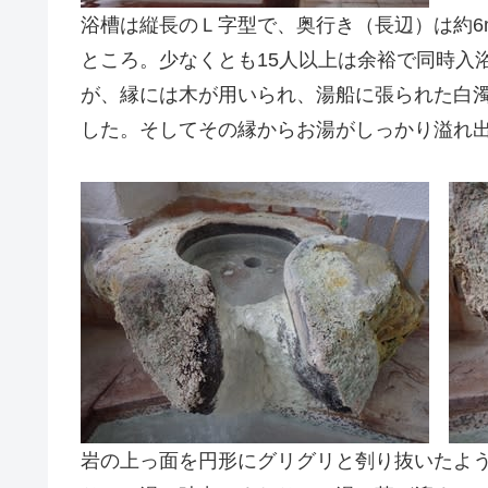
浴槽は縦長のＬ字型で、奥行き（長辺）は約6
ところ。少なくとも15人以上は余裕で同時入
が、縁には木が用いられ、湯船に張られた白
した。そしてその縁からお湯がしっかり溢れ
岩の上っ面を円形にグリグリと刳り抜いたよ