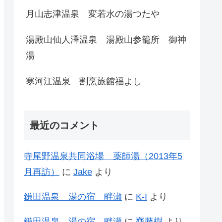
月山志津温泉 変若水の湯つたや
湯殿山仙人澤温泉 湯殿山参籠所 御神
湯
寒河江温泉 割烹旅館福よし
最近のコメント
寺尾野温泉共同浴場 薬師湯（2013年5
月再訪）
に
Jake
より
鎌田温泉 湯の宿 畔瀬
に
K-I
より
鎌田温泉 湯の宿 畔瀬
に
齊藤樹
より