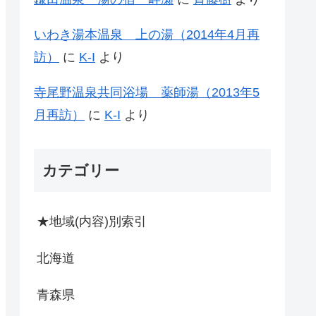
いわき湯本温泉 上の湯（2014年4月再
訪）
に
K-I
より
寺尾野温泉共同浴場 薬師湯（2013年5
月再訪）
に
K-I
より
カテゴリー
★地域(内容)別索引
北海道
青森県