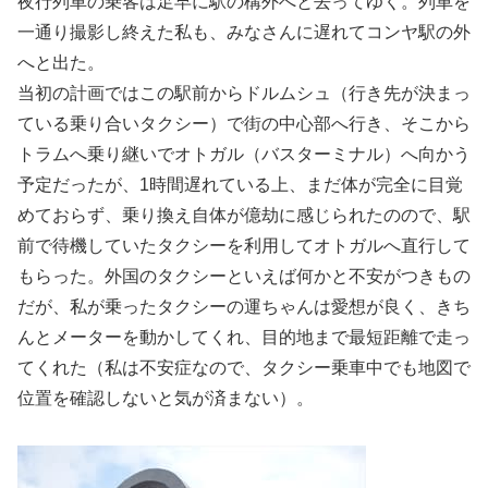
夜行列車の乗客は足早に駅の構外へと去ってゆく。列車を
一通り撮影し終えた私も、みなさんに遅れてコンヤ駅の外
へと出た。
当初の計画ではこの駅前からドルムシュ（行き先が決まっ
ている乗り合いタクシー）で街の中心部へ行き、そこから
トラムへ乗り継いでオトガル（バスターミナル）へ向かう
予定だったが、1時間遅れている上、まだ体が完全に目覚
めておらず、乗り換え自体が億劫に感じられたのので、駅
前で待機していたタクシーを利用してオトガルへ直行して
もらった。外国のタクシーといえば何かと不安がつきもの
だが、私が乗ったタクシーの運ちゃんは愛想が良く、きち
んとメーターを動かしてくれ、目的地まで最短距離で走っ
てくれた（私は不安症なので、タクシー乗車中でも地図で
位置を確認しないと気が済まない）。