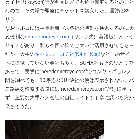
カイセリ(Kayseri)行がギョレメでも途中停車するとのこと
なので、その場で即座にチケットを購入した。運賃は35
リラ。
なおトルコには中長距離バス各社の時刻を検索するのに大
変便利な
neredennereye.com
（リンク先は英語版）という
サイトがあり、私も今回の旅では大いに活用させてもらっ
たが、大手の
キャミル・コチ社(Kâmil Koç)
などこのサイ
トに提携していない会社も多く、SÜHA社もそのひとつで
あって、実際に”neredennereye.com”でコンヤ・ギョレメ
間を調べても、10時発のSÜHA社の便は表示されない。バ
ス路線を検索する際には”neredennereye.com”だけに頼ら
ず、主要な大手バス会社の自社サイトも丁寧に調べた方が
良さそうだ。