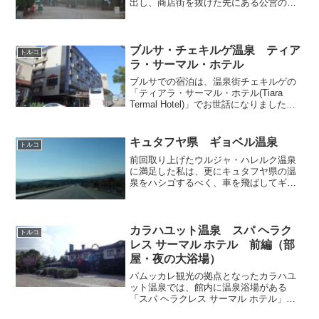
出し、商店街を抜けた先にある公営の温
泉施設「クルムズ・ス(kırmızı Su)」へと
向かいました。 構内は公園となってい
て、誰でも自由に入場可能。緑豊かな園
内を進んで...
ブルサ・チェキルゲ温泉 ティア
トルコ
ラ・サーマル・ホテル
ブルサでの宿泊は、温泉街チェキルゲの
「ティアラ・サーマル・ホテル(Tiara
Termal Hotel)」でお世話になりました。
館内に温泉プールやフィットネスなどを
擁するシティーホテルです。路線バスや
ドルムシュ（※）が行き交うチェキルゲ
キュタフヤ県 ギョベル温泉
トルコ
中心...
前回取り上げたウルジャ・ハレルク温泉
に満足した私は、更にキュタフヤ県の温
泉をハシゴするべく、車を飛ばしてギョ
ベル(Göbel)温泉へ向かうことにしまし
た。まずはキュタフヤの市街からタヴシ
ャンル(Tavşanlı)という田舎町へ向けて幹
線道路...
カラハユット温泉 スパ ヘラク
トルコ
レス サーマル ホテル 前編（部
屋・夜の大浴場）
パムッカレ観光の拠点となったカラハユ
ット温泉では、館内に温泉浴場がある
「スパ ヘラクレス サーマル ホテル」
（以下「ヘラクレスホテル」）で一泊し