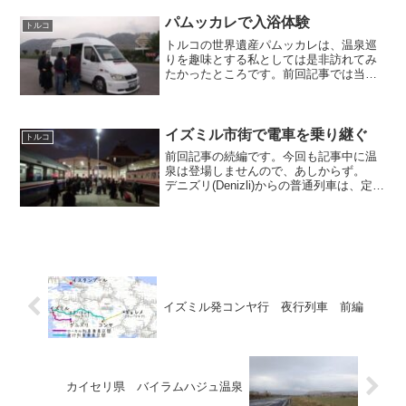
ました。ここのみならず、カラハユット
の宿泊施設の多くでは温泉を引いている
パムッカレで入浴体験
トルコ
そうでして、お高いリゾー...
トルコの世界遺産パムッカレは、温泉巡
りを趣味とする私としては是非訪れてみ
たかったところです。前回記事では当地
での行動を時系列に沿って述べました
が、今回の記事ではパムッカレで入浴し
たことについて具体的に紹介してまいり
ます。一部は前回記事と画像...
イズミル市街で電車を乗り継ぐ
トルコ
前回記事の続編です。今回も記事中に温
泉は登場しませんので、あしからず。
デニズリ(Denizli)からの普通列車は、定刻
より40分遅れの17:48に、夜の帳が下りた
イズミル(Izmir)のバスマーネ(Basmane)駅
に到着。都市のターミナ...
イズミル発コンヤ行 夜行列車 前編
カイセリ県 バイラムハジュ温泉