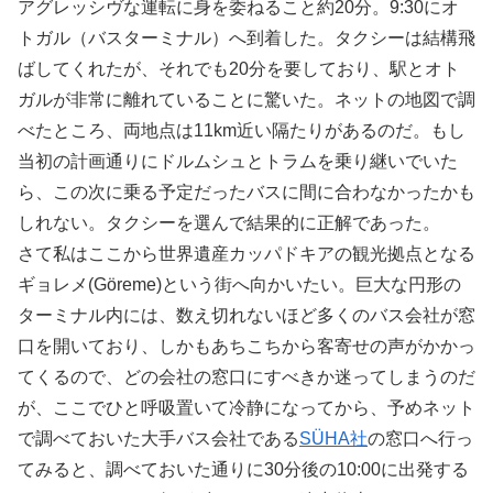
アグレッシヴな運転に身を委ねること約20分。9:30にオ
トガル（バスターミナル）へ到着した。タクシーは結構飛
ばしてくれたが、それでも20分を要しており、駅とオト
ガルが非常に離れていることに驚いた。ネットの地図で調
べたところ、両地点は11km近い隔たりがあるのだ。もし
当初の計画通りにドルムシュとトラムを乗り継いでいた
ら、この次に乗る予定だったバスに間に合わなかったかも
しれない。タクシーを選んで結果的に正解であった。
さて私はここから世界遺産カッパドキアの観光拠点となる
ギョレメ(Göreme)という街へ向かいたい。巨大な円形の
ターミナル内には、数え切れないほど多くのバス会社が窓
口を開いており、しかもあちこちから客寄せの声がかかっ
てくるので、どの会社の窓口にすべきか迷ってしまうのだ
が、ここでひと呼吸置いて冷静になってから、予めネット
で調べておいた大手バス会社である
SÜHA社
の窓口へ行っ
てみると、調べておいた通りに30分後の10:00に出発する