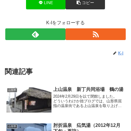
LINE
コピー
K-Iをフォローする
K-I
関連記事
上山温泉 新丁共同浴場 鶴の湯
山形県
2024年2月29日を以て閉館しました。
どういうわけか拙ブログでは、山形県屈
指の温泉街である上山温泉を取り上げて
きませんでしたので、今回から数回連続
して上山温泉の施設をピックアップして
まいります。まず一回目は上山の外湯の
ひとつ「新丁共同浴...
肘折温泉 疝気湯（2012年12月
山形県