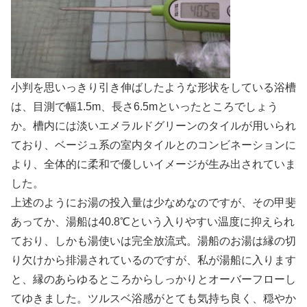
小判を思いっきり引き伸ばしたような形状をしている浴槽
は、目測で幅1.5m、長さ6.5mといったところでしょう
か。槽内には淡いエメラルドグリーンのタイルが用いられ
ており、ベージュ系の室内タイルとのコンビネーションに
より、全体的に柔和で優しいイメージが生み出されていま
した。
上述のようにお湯の投入量は少なめなのですが、その甲斐
あってか、湯船は40.8℃という入りやすい温度に抑えられ
ており、しかも湯使いは完全放流式。湯船のお湯は縁の切
り欠けから排湯されているのですが、私が湯船に入ります
と、縁のあらゆるところからしっかりとオーバーフローし
てゆきました。ツルスベ浴感がとても気持ち良く、穏やか