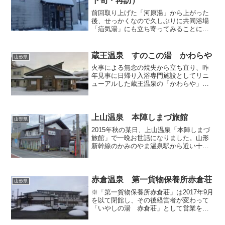
下旬・再訪）
前回取り上げた「河原湯」から上がった
後、せっかくなので久しぶりに共同浴場
「疝気湯」にも立ち寄ってみることにし
ました。拙ブログは津々浦々の温泉地を
万遍なくピックアップしているつもりで
すが、どういうわけか肘折はポッカリと
蔵王温泉 すのこの湯 かわらや
山形県
抜け落ちており、そんな中...
火事による無念の焼失から立ち直り、昨
年見事に日帰り入浴専門施設としてリニ
ューアルした蔵王温泉の「かわらや」さ
ん。早速多くの温泉ファンから絶賛の声
が相次いでいるので、遅ればせながら訪
問して見ました。 受付カウンターの上
では、券売機と並んで「え...
上山温泉 本陣しまづ旅館
山形県
2015年秋の某日、上山温泉「本陣しまづ
旅館」で一晩お世話になりました。山形
新幹線のかみのやま温泉駅から近い十日
町エリアの市街地にあり、県道13号線
（羽州街道）沿いという便利な立地で
す。でも通りに面しているのは、こちら
の元々の本業である酒屋...
赤倉温泉 第一貨物保養所赤倉荘
山形県
※「第一貨物保養所赤倉荘」は2017年9月
を以て閉館し、その後経営者が変わって
「いやしの湯 赤倉荘」として営業を再
開させています。 以前から気になって
いた山形県・赤倉温泉の「第一貨物保養