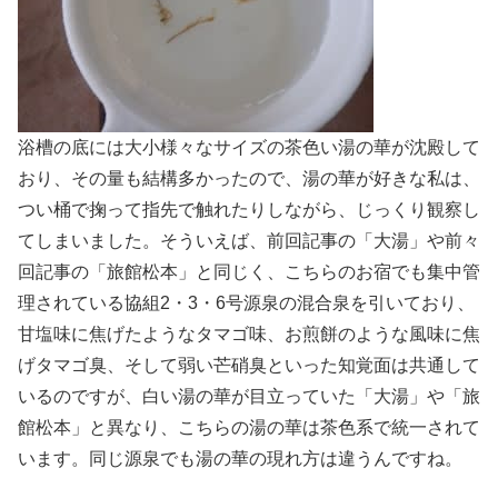
浴槽の底には大小様々なサイズの茶色い湯の華が沈殿して
おり、その量も結構多かったので、湯の華が好きな私は、
つい桶で掬って指先で触れたりしながら、じっくり観察し
てしまいました。そういえば、前回記事の「大湯」や前々
回記事の「旅館松本」と同じく、こちらのお宿でも集中管
理されている協組2・3・6号源泉の混合泉を引いており、
甘塩味に焦げたようなタマゴ味、お煎餅のような風味に焦
げタマゴ臭、そして弱い芒硝臭といった知覚面は共通して
いるのですが、白い湯の華が目立っていた「大湯」や「旅
館松本」と異なり、こちらの湯の華は茶色系で統一されて
います。同じ源泉でも湯の華の現れ方は違うんですね。