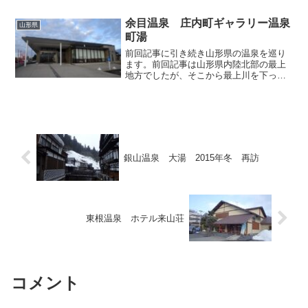
所赤倉荘」。温泉街の最奥に位置してい
ます。企業の保養施...
余目温泉 庄内町ギャラリー温泉
山形県
町湯
前回記事に引き続き山形県の温泉を巡り
ます。前回記事は山形県内陸北部の最上
地方でしたが、そこから最上川を下って
庄内地方へやってまいりました。このエ
リアには個性的な温泉がたくさんありま
すが、この時に訪ねたのは余目の街中に
あるスタイリッシュな温泉...
銀山温泉 大湯 2015年冬 再訪
東根温泉 ホテル来山荘
コメント