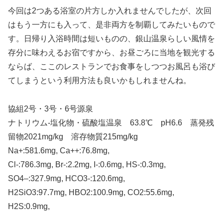
今回は2つある浴室の片方しか入れませんでしたが、次回
はもう一方にも入って、是非両方を制覇してみたいもので
す。日帰り入浴時間は短いものの、銀山温泉らしい風情を
存分に味わえるお宿ですから、お昼ごろに当地を観光する
ならば、ここのレストランでお食事をしつつお風呂も浴び
てしまうという利用方法も良いかもしれませんね。
協組2号・3号・6号源泉
ナトリウム-塩化物・硫酸塩温泉 63.8℃ pH6.6 蒸発残
留物2021mg/kg 溶存物質215mg/kg
Na+:581.6mg, Ca++:76.8mg,
Cl-:786.3mg, Br-:2.2mg, I-:0.6mg, HS-:0.3mg,
SO4–:327.9mg, HCO3-:120.6mg,
H2SiO3:97.7mg, HBO2:100.9mg, CO2:55.6mg,
H2S:0.9mg,