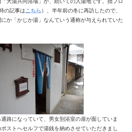
物「大湯共同浴場」が、続いての入湯地です。拙ブロ
時の記事は
こちら
）、半年前の冬に再訪したので、
間にか「かじか湯」なんていう通称が与えられていた
る通路になっていて、男女別浴室の扉が面していま
のポストへセルフで湯銭を納めさせていただきまし