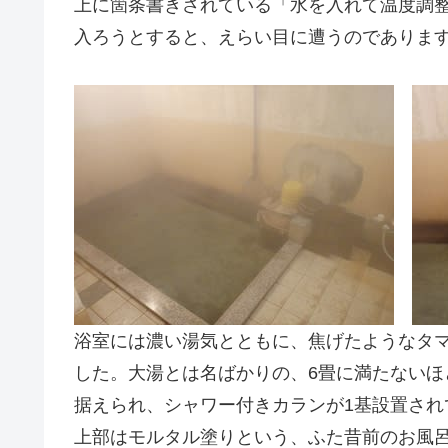
上に箇条書きされている「水を入れて温度調
入ろうとすると、えらい目に遭うのでありま
浴室には濃い湯気とともに、焦げたようなタ
した。大湯とは名ばかりの、6畳に満たないほ
据えられ、シャワー付きカランが1基設置さ
上部はモルタル塗りという、ふた昔前のお風