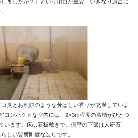
整しましたか？」という項目が重要。いきなり風呂に
す。
マゴ臭とお煎餅のような芳ばしい香りが充満していま
どコンパクトな室内には、2×3m程度の浴槽がひとつ
れています。床は石板敷きで、側壁の下部は人研石、
呂らしい質実剛健な造りです。