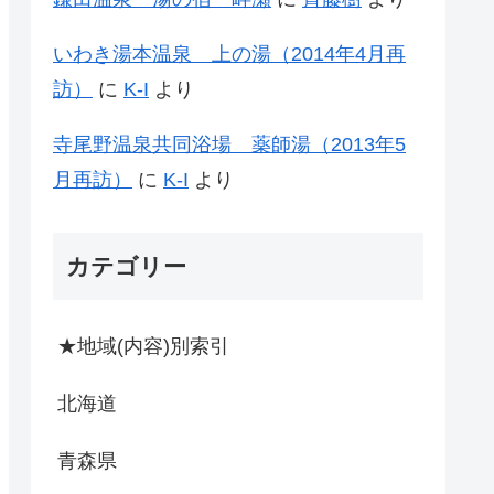
いわき湯本温泉 上の湯（2014年4月再
訪）
に
K-I
より
寺尾野温泉共同浴場 薬師湯（2013年5
月再訪）
に
K-I
より
カテゴリー
★地域(内容)別索引
北海道
青森県