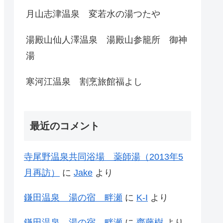
月山志津温泉 変若水の湯つたや
湯殿山仙人澤温泉 湯殿山参籠所 御神
湯
寒河江温泉 割烹旅館福よし
最近のコメント
寺尾野温泉共同浴場 薬師湯（2013年5
月再訪）
に
Jake
より
鎌田温泉 湯の宿 畔瀬
に
K-I
より
鎌田温泉 湯の宿 畔瀬
に
齊藤樹
より