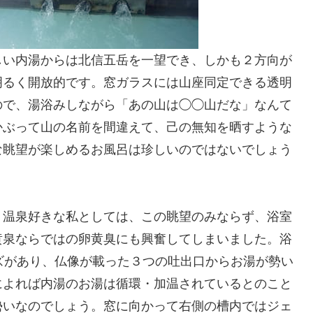
しい内湯からは北信五岳を一望でき、しかも２方向が
明るく開放的です。窓ガラスには山座同定できる透明
ので、湯浴みしながら「あの山は◯◯山だな」なんて
かぶって山の名前を間違えて、己の無知を晒すような
な眺望が楽しめるお風呂は珍しいのではないでしょう
、温泉好きな私としては、この眺望のみならず、浴室
黄泉ならではの卵黄臭にも興奮してしまいました。浴
ズがあり、仏像が載った３つの吐出口からお湯が勢い
によれば内湯のお湯は循環・加温されているとのこと
勢いなのでしょう。窓に向かって右側の槽内ではジェ