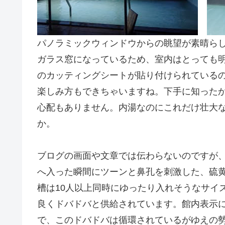
パノラミックウィンドウからの眺望が素晴ら
ガラス窓になっているため、室内はとっても
のカッティングシートが貼り付けられている
楽しみ方もできちゃいますね。下手に知った
心配もありません。内湯なのにこれだけ壮大
か。
ブログの画面や文章では伝わらないのですが
へ入った瞬間にツーンと鼻孔を刺激した、硫
槽は10人以上同時にゆったり入れそうなサイ
良くドバドバと供給されています。館内表示
で、このドバドバは循環されているがゆえの