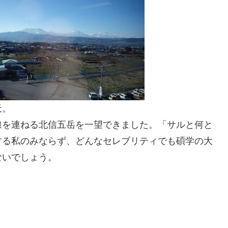
天。
線を連ねる北信五岳を一望できました。「サルと何と
する私のみならず、どんなセレブリティでも碩学の大
ないでしょう。