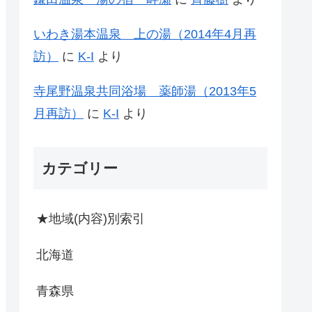
いわき湯本温泉 上の湯（2014年4月再
訪）
に
K-I
より
寺尾野温泉共同浴場 薬師湯（2013年5
月再訪）
に
K-I
より
カテゴリー
★地域(内容)別索引
北海道
青森県