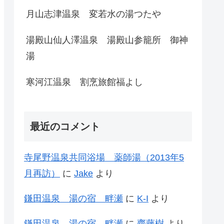
月山志津温泉 変若水の湯つたや
湯殿山仙人澤温泉 湯殿山参籠所 御神
湯
寒河江温泉 割烹旅館福よし
最近のコメント
寺尾野温泉共同浴場 薬師湯（2013年5
月再訪）
に
Jake
より
鎌田温泉 湯の宿 畔瀬
に
K-I
より
鎌田温泉 湯の宿 畔瀬
に
齊藤樹
より