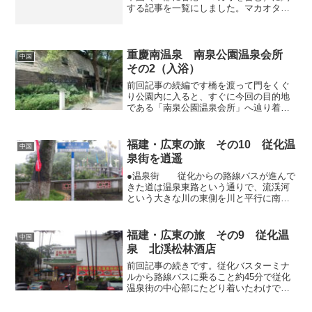
する記事を一覧にしました。マカオタワ
ーでバンジージャンプ福建・広東の旅
その1 厦門ぶらり街歩き福建・広東の
旅 その2 完全アウェーの福建土楼ツア
ー 前編福建...
重慶南温泉 南泉公園温泉会所
中国
その2（入浴）
前回記事の続編です橋を渡って門をくぐ
り公園内に入ると、すぐに今回の目的地
である「南泉公園温泉会所」へ辿り着く
ことができました。「南泉」バス停から
歩いて1～2分です。勝手ながら粗末な受
付小屋を想像していたのですが、そんな
福建・広東の旅 その10 従化温
中国
愚慮を覆すほど綺麗で立...
泉街を逍遥
●温泉街 従化からの路線バスが進んで
きた道は温泉東路という通りで、流渓河
という大きな川の東側を川と平行に南北
に伸びています。この通りに沿って、た
くさんの温泉宿が並んでおり、私が泊ま
った「北渓松林酒店」も、老舗「広州温
福建・広東の旅 その9 従化温
中国
泉賓館」のレセプション...
泉 北渓松林酒店
前回記事の続きです。従化バスターミナ
ルから路線バスに乗ること約45分で従化
温泉街の中心部にたどり着いたわけです
が、まだこの晩の宿を決めていなかった
ので、まずは豪雨の中をウロウロして宿