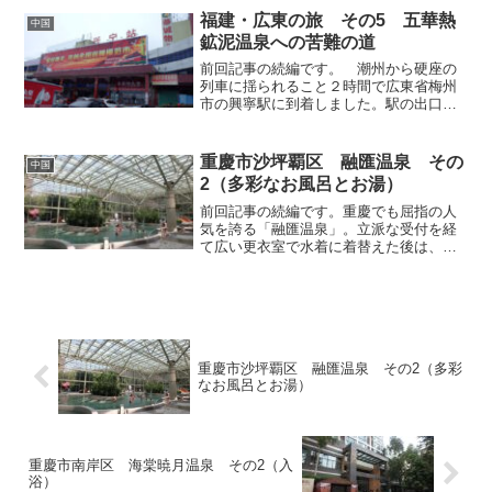
を見つけなければなりません。バス停の
福建・広東の旅 その5 五華熱
中国
正面には、従化温泉を代...
鉱泥温泉への苦難の道
前回記事の続編です。 潮州から硬座の
列車に揺られること２時間で広東省梅州
市の興寧駅に到着しました。駅の出口で
はバイクタクシーや安宿など諸々の客引
きが待ち構えており、明らかに外国人旅
行者とわかる私は彼らにとって格好の餌
重慶市沙坪覇区 融匯温泉 その
中国
食ですから、何度も追い払...
2（多彩なお風呂とお湯）
前回記事の続編です。重慶でも屈指の人
気を誇る「融匯温泉」。立派な受付を経
て広い更衣室で水着に着替えた後は、実
際にお風呂へ入ってみましょう。この融
匯温泉について結論から申し上げると、
日本の温泉とは全くイメージが異なり、
端的に表現すれば温浴テー...
重慶市沙坪覇区 融匯温泉 その2（多彩
なお風呂とお湯）
重慶市南岸区 海棠暁月温泉 その2（入
浴）