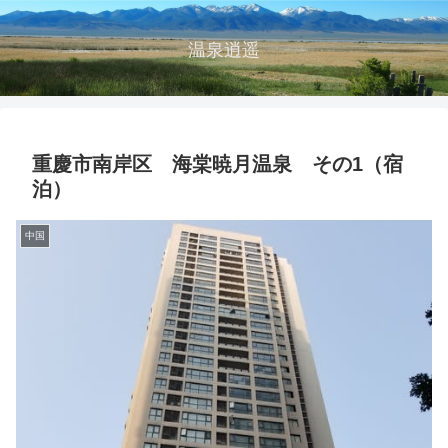
温泉逍遥
重慶市南岸区 海棠暁月温泉 その1（宿
泊）
中国