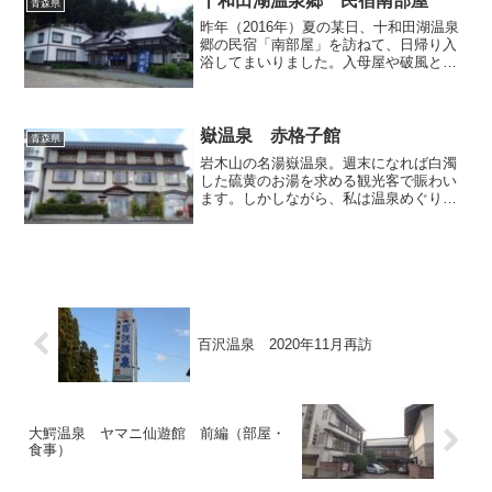
十和田湖温泉郷 民宿南部屋
青森県
昨年（2016年）夏の某日、十和田湖温泉
郷の民宿「南部屋」を訪ねて、日帰り入
浴してまいりました。入母屋や破風とい
った伝統的な建築様式がとても印象的で
す。お宿の前では日帰り入浴の幟がはた
めいていました。以前、こちらのお宿で
は日帰り入浴を受け付...
嶽温泉 赤格子館
青森県
岩木山の名湯嶽温泉。週末になれば白濁
した硫黄のお湯を求める観光客で賑わい
ます。しかしながら、私は温泉めぐりを
趣味としている身でありながら、花より
団子なメンタリティであるため、嶽と言
って真っ先に連想するのは、温泉ではな
く、いまや知名度が全国区...
百沢温泉 2020年11月再訪
大鰐温泉 ヤマニ仙遊館 前編（部屋・
食事）