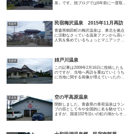
泉」です。拙ブログでは6年前に一度取り
上げていますが、その時は吹雪真っ只中
の真冬であり、浴場内は真っ白な湯気で
満ちていましたから（6年前の記事はこち
ら）、今回は真逆の季節...
民宿梅沢温泉 2015年11月再訪
青森県
青森県鶴田町の梅沢温泉は、東北を拠点
に活動なさっている温泉ファンから高い
人気を集めているちょっとマニアックな
温泉です。拙ブログでは6年前の2010年に
取り上げたことがありますが（当時の記
事はこちら）、2015年秋に青森県へ出か
けた際、久しぶ...
姉戸川温泉
青森県
この記事は2009年2月16日に投稿したも
のですが、当地へ再訪を重ねていくうち
に当地に関する画像が増えていったの
で、2011年10月23日に文章や画像を追加
しました。・2009年2月16日に投稿した
レポート青森県の上北地方、東北本線・
小川原...
空の平高原温泉
青森県
閉館しました。青森県の青荷温泉はラン
プの宿として今や全国的に名を馳せてい
ますが、国道102号沿いの虹の湖からその
青荷温泉へ向かって山を登ってゆく道す
がらに、ポツンと大きなプレハブ小屋の
「空の平高原温泉」が建っています。黒
石の100円温泉と同...