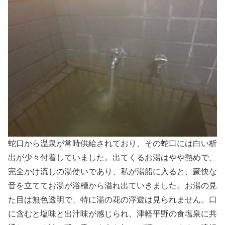
蛇口から温泉が常時供給されており、その蛇口には白い析
出が少々付着していました。出てくるお湯はやや熱めで、
完全かけ流しの湯使いであり、私が湯船に入ると、豪快な
音を立ててお湯が浴槽から溢れ出ていきました。お湯の見
た目は無色透明で、特に湯の花の浮遊は見られません。口
に含むと塩味と出汁味が感じられ、津軽平野の食塩泉に共