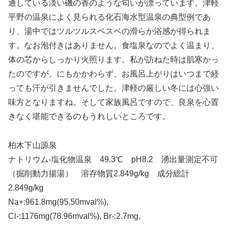
通している淡い磯の香のような匂いが漂っています。津軽
平野の温泉によく見られる化石海水型温泉の典型例であ
り、湯中ではツルツルスベスベの滑らか浴感が得られま
す。なお泡付きはありません。食塩泉なのでよく温まり、
体の芯からしっかり火照ります。私が訪ねた時は肌寒かっ
たのですが、にもかかわらず、お風呂上がりはいつまで経
っても汗が引きませんでした。津軽の厳しい冬には心強い
味方となりますね。そして家族風呂ですので、良泉を心置
きなく堪能できるのもうれしいところです。
柏木下山源泉
ナトリウム-塩化物温泉 49.3℃ pH8.2 湧出量測定不可
（掘削動力揚湯） 溶存物質2.849g/kg 成分総計
2.849g/kg
Na+:961.8mg(95.50mval%),
Cl-:1176mg(78.96mval%), Br-:2.7mg,