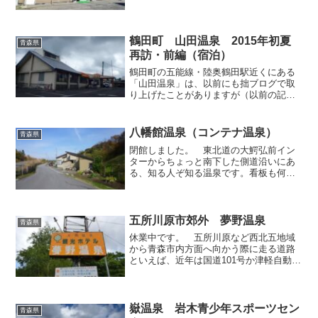
の多くは拙ブログで既にご紹介しており
ますが、まだまだ取り上げていない施設
もあるので、今後も少しずつ紹介してま
いります。今回取り...
鶴田町 山田温泉 2015年初夏
青森県
再訪・前編（宿泊）
鶴田町の五能線・陸奥鶴田駅近くにある
「山田温泉」は、以前にも拙ブログで取
り上げたことがありますが（以前の記事
はこちら）、公衆浴場のほか旅館業も営
んでいますから、今回は宿泊利用で利用
させていただきました。 宿泊棟はこち
八幡館温泉（コンテナ温泉）
青森県
ら。なかなか立派な構えの...
閉館しました。 東北道の大鰐弘前イン
ターからちょっと南下した側道沿いにあ
る、知る人ぞ知る温泉です。看板も何も
出ておらず、私もここへ到達するまで何
度も迷ってしまいました。普通の民家の
一角なので、所有者の方が善意で地元向
けにお風呂を開放している...
五所川原市郊外 夢野温泉
青森県
休業中です。 五所川原など西北五地域
から青森市内方面へ向かう際に走る道路
といえば、近年は国道101号か津軽自動車
道のいずれかを選択できるようになりま
したが、数年前までは実質的に国道101号
の一択であり、五所川原の市街を抜けて
から、原子の長い...
嶽温泉 岩木青少年スポーツセン
青森県