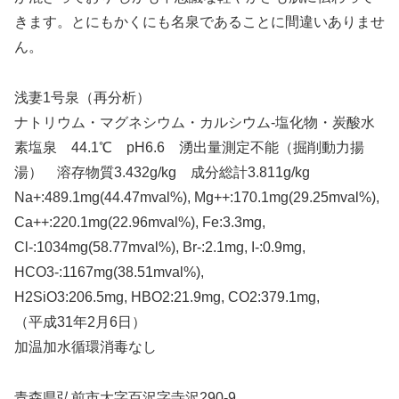
きます。とにもかくにも名泉であることに間違いありませ
ん。
浅妻1号泉（再分析）
ナトリウム・マグネシウム・カルシウム-塩化物・炭酸水
素塩泉 44.1℃ pH6.6 湧出量測定不能（掘削動力揚
湯） 溶存物質3.432g/kg 成分総計3.811g/kg
Na+:489.1mg(44.47mval%), Mg++:170.1mg(29.25mval%),
Ca++:220.1mg(22.96mval%), Fe:3.3mg,
Cl-:1034mg(58.77mval%), Br-:2.1mg, I-:0.9mg,
HCO3-:1167mg(38.51mval%),
H2SiO3:206.5mg, HBO2:21.9mg, CO2:379.1mg,
（平成31年2月6日）
加温加水循環消毒なし
青森県弘前市大字百沢字寺沢290-9