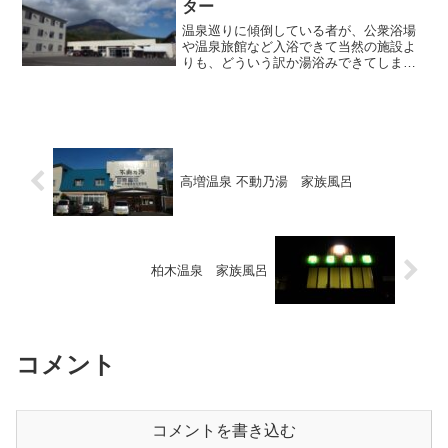
ター
温泉巡りに傾倒している者が、公衆浴場
や温泉旅館など入浴できて当然の施設よ
りも、どういう訳か湯浴みできてしま
う、あるいは本来別の用途を目的として
いるのだけれども副次的営業として温泉
入浴も可能である、という場所や施設に
強い関心を抱いてしまうのは...
高増温泉 不動乃湯 家族風呂
柏木温泉 家族風呂
コメント
コメントを書き込む