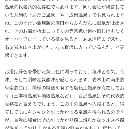
温泉の代名詞的な存在でもあります。同じ会社が経営して
いる系列の「あたご温泉」や「広田温泉」でも見られます
ね。この平たい金属製の湯口からふんだんに温泉が吐出さ
れ、そのお湯が析出こってりの赤茶色い床へ惜しげもなく
オーバーフローしている様を見ると、あぁ津軽まで来た、
あぁ岩木山へ上がった、あぁ百沢に入っているんだ、と実
感できます。
お湯は緑色を帯びた黄土色に濁っており、塩味と金気、苦
味。そして明瞭な炭酸味が感じられます。岩木山の南東麓
や南麓には、同様の特徴を有する塩化土類泉が点在してお
り（三本柳温泉や湯段温泉など）、百沢温泉はその代表的
な存在と言えるでしょう。この手の温泉へ入浴すると、得
てして肌にキシキシと引っかかっる浴感を得られるのです
が、百沢の場合はその引っかかり感に滑らかなツルスベ感
が混ざっており しかも不思議な軽やかさも肌に伝わって