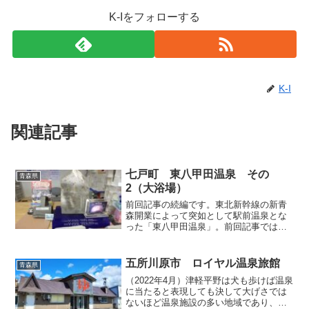
K-Iをフォローする
K-I
関連記事
七戸町 東八甲田温泉 その
青森県
2（大浴場）
前回記事の続編です。東北新幹線の新青
森開業によって突如として駅前温泉とな
った「東八甲田温泉」。前回記事では私
が宿泊したお部屋などをご紹介しました
が、今回と次回はお風呂について触れて
まいります。こちらの施設には「大浴
五所川原市 ロイヤル温泉旅館
青森県
場」と「ヒバ湯」という2種...
（2022年4月）津軽平野は犬も歩けば温泉
に当たると表現しても決して大げさでは
ないほど温泉施設の多い地域であり、そ