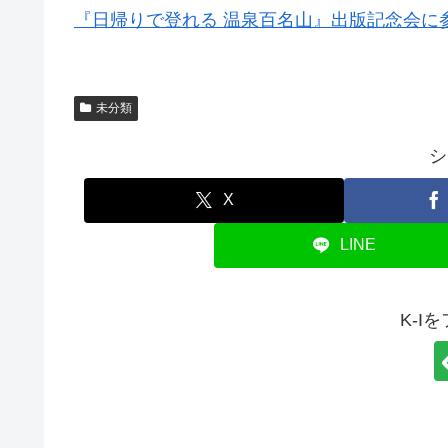
『日帰りで登れる 温泉百名山』出版記念会に
未分類
シ
X
LINE
K-I