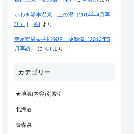
いわき湯本温泉 上の湯（2014年4月再
訪）
に
K-I
より
寺尾野温泉共同浴場 薬師湯（2013年5
月再訪）
に
K-I
より
カテゴリー
★地域(内容)別索引
北海道
青森県