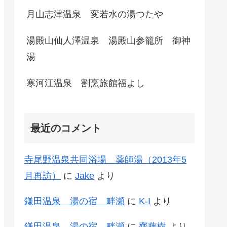
月山志津温泉 変若水の湯つたや
湯殿山仙人澤温泉 湯殿山参籠所 御神
湯
寒河江温泉 割烹旅館福よし
最近のコメント
寺尾野温泉共同浴場 薬師湯（2013年5
月再訪）
に
Jake
より
鎌田温泉 湯の宿 畔瀬
に
K-I
より
鎌田温泉 湯の宿 畔瀬
に
齊藤樹
より