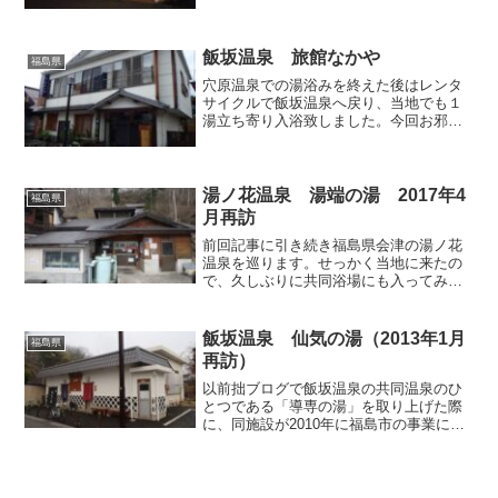
まいの「月光温泉クアハイム」があっ
て、一般客にはそちらの方がはるかに利
用しやすく、実際に私もクアハイムを利
用したことがあるのですが、...
飯坂温泉 旅館なかや
福島県
穴原温泉での湯浴みを終えた後はレンタ
サイクルで飯坂温泉へ戻り、当地でも１
湯立ち寄り入浴致しました。今回お邪魔
したのは、飯坂温泉のシンボルである共
同浴場「鯖湖湯」の十字路から、銀行側
へちょっと上がった通り沿いにある「な
かや旅館」です。日帰り入...
湯ノ花温泉 湯端の湯 2017年4
福島県
月再訪
前回記事に引き続き福島県会津の湯ノ花
温泉を巡ります。せっかく当地に来たの
で、久しぶりに共同浴場にも入ってみる
ことにしました。湯ノ花の共同浴場は4つ
ありますが、はじめに訪れたのは中心部
から最も離れている「湯端の湯」です。
飯坂温泉 仙気の湯（2013年1月
福島県
なお湯ノ花温泉の共同浴...
再訪）
以前拙ブログで飯坂温泉の共同温泉のひ
とつである「導専の湯」を取り上げた際
に、同施設が2010年に福島市の事業によ
ってリニューアルされたことをレポート
致しましたが、他の浴場もその事業対象
に含まれており、各浴場とも大なり小な
りそれなりに工事が施...