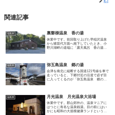
K-I
関連記事
裏磐梯温泉 香の湯
福島県
休業中です。前回取り上げた早稲沢温泉
から猪苗代方面へ南下していたとき、小
野川湖畔の道端に「露天風呂 香の湯」
と書かれた控えめな看板を発見し、初め
て目にするその名前に興味が湧いて、看
板が指し示す方向へと車を進めました。
敷地の入り口がちょっと奥...
弥五島温泉 郷の湯
福島県
会津を南北に縦断する国道121号線を車で
走っていると、下郷付近の沿道で必ず目
に入ってくるのが「弥五島温泉 郷の
湯」です。国道沿いという便利な立地な
ので私は今まで何度か利用しており、ネ
ット上でも多くの温泉ファンの方がご紹
介なさっているので、て...
月光温泉 月光温泉大浴場
福島県
休業中です。郡山郊外の、温泉マニアに
はつとに有名な温泉銭湯。目の前にはい
かにも昭和の大規模健康ランドという佇