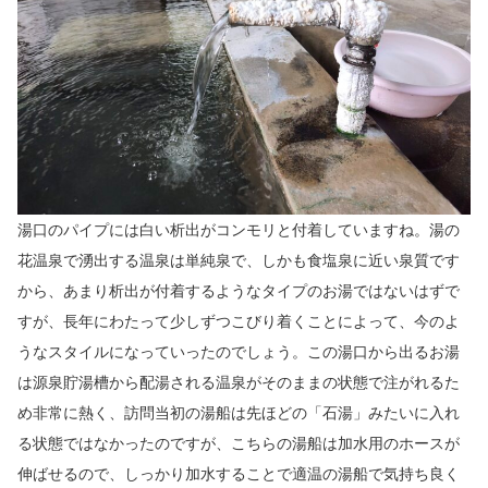
湯口のパイプには白い析出がコンモリと付着していますね。湯の
花温泉で湧出する温泉は単純泉で、しかも食塩泉に近い泉質です
から、あまり析出が付着するようなタイプのお湯ではないはずで
すが、長年にわたって少しずつこびり着くことによって、今のよ
うなスタイルになっていったのでしょう。この湯口から出るお湯
は源泉貯湯槽から配湯される温泉がそのままの状態で注がれるた
め非常に熱く、訪問当初の湯船は先ほどの「石湯」みたいに入れ
る状態ではなかったのですが、こちらの湯船は加水用のホースが
伸ばせるので、しっかり加水することで適温の湯船で気持ち良く