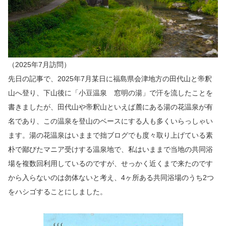
（2025年7月訪問）
先日の記事で、2025年7月某日に福島県会津地方の田代山と帝釈
山へ登り、下山後に「小豆温泉 窓明の湯」で汗を流したことを
書きましたが、田代山や帝釈山といえば麓にある湯の花温泉が有
名であり、この温泉を登山のベースにする人も多くいらっしゃい
ます。湯の花温泉はいままで拙ブログでも度々取り上げている素
朴で鄙びたマニア受けする温泉地で、私はいままで当地の共同浴
場を複数回利用しているのですが、せっかく近くまで来たのです
から入らないのは勿体ないと考え、4ヶ所ある共同浴場のうち2つ
をハシゴすることにしました。