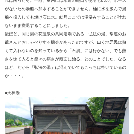
れは困ったぞ。一応、室内には水道の蛇口があるものの、ホース
がないため湯船へ加水することができません。桶に水を汲んで湯
船へ投入しても焼け石に水。結局ここでは湯浴みすることが叶わ
ないまま撤退することにしました。
後ほど、同じ湯の花温泉の共同浴場である「弘法の湯」常連のお
爺さんとおしゃべりする機会があったのですが、曰く地元民は熱
くて入れないのを知っているから「石湯」には行かない、でも熱
さを怺て入ると節々の痛さが覿面に治る、とのことでした。なる
ほど、だから「弘法の湯」は混んでいてもこっちは空いているの
か・・・。
●天神湯