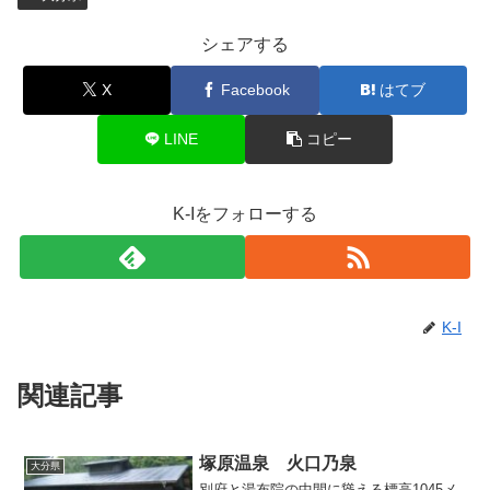
シェアする
X
Facebook
はてブ
LINE
コピー
K-Iをフォローする
K-I
関連記事
塚原温泉 火口乃泉
大分県
別府と湯布院の中間に聳える標高1045メ