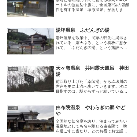
ートルの伽藍岳中腹に、全国第2位の強酸
性を有する温泉「塚原温泉」がありま
す。温泉街はなく、入浴施設「火口乃
泉」のみ存在しています。お風呂には共
同風呂と家族風呂、露天風呂があるので
すが、訪問時は生憎強い...
湯坪温泉 ふだんぎの湯
大分県
湯坪温泉を散策中、民家の軒先に掲示さ
れている「露天ぶろ」という看板に惹か
れて、「ふだんぎの湯」という施設へ立
ち寄ってみました。場所は前回取り上げ
た共同浴場「河原湯温泉」の傍に架かる
橋を渡ってすぐのところです。某公共放
送の番組を思い起こすよう...
天ヶ瀬温泉 共同露天風呂 神田
大分県
湯
前回取り上げた「薬師湯」から玖珠川の
左岸を更に上流へ歩いていきます。次に
目指すのは、駅からずっと続いている温
泉街の街並みが少しずつ寂しくなりはじ
めた辺りに位置している共同露天風呂
「神田湯」です。神田湯の読み方は「か
由布院温泉 やわらぎの郷 やど
大分県
んだゆ」ではなく「じんでん...
や
全国的な知名度を誇り、泊まってみたい
温泉地としても名を馳せる由布院で一晩
を過ごすに当たり、どのお宿でお世話に
なろうか、意外にも非常に我が頭を悩ま