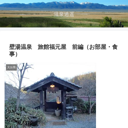
温泉逍遥
壁湯温泉 旅館福元屋 前編（お部屋・食
事）
大分県