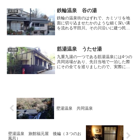
せる事態となりました。宿の絶対数は多
いのですが、女性受けを狙ったコンセプ
鉄輪温泉 谷の湯
大分県
トだったり敷居の高そうだ...
鉄輪の温泉街のはずれで、カミソリを地
面に切り込ませたかのような細く深い溝
を流れる平田川。その川沿いに建つ民家
のような共同浴場「谷の湯」は、観光客
の喧騒から離れた生活臭の強い共同浴場
として温泉ファンからも評価が高く、年
季の入った渋い外観が余計...
筋湯温泉 うたせ湯
大分県
九重九湯の一つである筋湯温泉には4つの
共同浴場があり、先日当地で一泊した際
にその全てを巡りましたので、実際に入
浴した順に1軒ずつ紹介してまいります。
まずはじめは、筋湯温泉のランドマーク
的存在である「うたせ湯」です。筋湯に
到着したのは十分に明...
壁湯温泉 共同温泉
壁湯温泉 旅館福元屋 後編（３つのお
風呂）