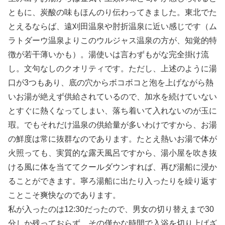
ともに、炭酸の味もほんのり伝わってきました。東北でた
とえるならば、遠刈田温泉や肘折温泉に近い感じです（ム
ラトダーウ温泉よりこのウルジャス温泉の方が、知覚的特
徴が若干薄いかも）。湯使いは言わずもがな完全掛け流
し。文句なしのクオリティです。ただし、上述のように湯
口が3つもあり、底の穴からボコボコと泡を上げながら熱
いお湯が絶えず供給されているので、加水を続けていない
とすぐに熱くなってしまい、落ち着いて入れないのが玉に
瑕。でもそれだけ温泉の供給量が多いわけですから、お湯
の鮮度は常に抜群なのであります。たとえ熱いお湯で体が
火照っても、実質的な露天風呂ですから、湯小屋を吹き抜
ける風に体を当ててクールダウンすれば、再び湯船に浸か
ることができます。寧ろ湯船に出たり入ったりを繰り返す
ことこそ爽快なのであります。
私が入ったのは12:30だったので、男女の切り替えまで30
分しか残っておらず、その僅かな時間で入浴を切り上げざ