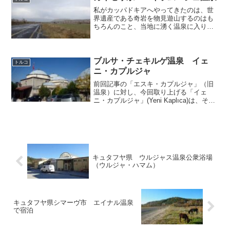
かに当地が湯量豊富な温泉...
私がカッパドキアへやってきたのは、世
界遺産である奇岩を物見遊山するのはも
ちろんのこと、当地に湧く温泉に入りた
かったからでもあります。カッパドキア
周辺には、ズィガ温泉（ウフララ渓谷付
近）などいくつかの温泉が湧いていま
す。しかしながらこのエリア...
ブルサ・チェキルゲ温泉 イェ
トルコ
ニ・カプルジャ
前回記事の「エスキ・カプルジャ」（旧
温泉）に対し、今回取り上げる「イェ
ニ・カプルジャ」(Yeni Kaplıca)は、その
名を日本語に直訳すると「新温泉」。チ
ェキルゲ地区にある温泉浴場の中では、
最もブルサ市街地へ近い場所に位置して
いるそうで...
キュタフヤ県 ウルジャス温泉公衆浴場
（ウルジャ・ハマム）
キュタフヤ県シマーヴ市 エイナル温泉
で宿泊