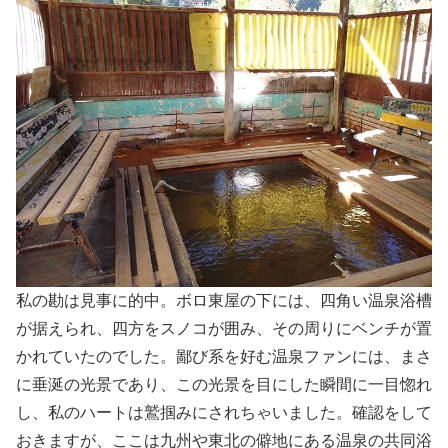
私の勘は見事に的中。ボロ東屋の下には、四角い温泉浴槽
が据えられ、四方をスノコが囲み、その周りにベンチが置
かれていたのでした。鄙び系を好む温泉ファンには、まさ
に垂涎の光景であり、この光景を目にした瞬間に一目惚れ
し、私のハートは鷲掴みにされちゃいました。確認をして
おきますが、ここは九州や東北の僻地にある温泉の共同浴