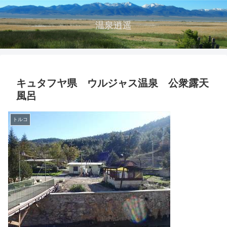
温泉逍遥
キュタフヤ県 ウルジャス温泉 公衆露天
風呂
トルコ