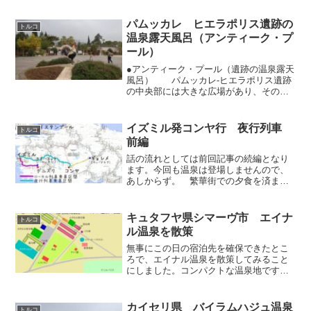
して人並みの観光をしただけなので、こ
のブログではその内容の叙述を控えさせ
パムッカレ ヒエラポリス遺跡の
トルコ
ていただく）旅行...
温泉露天風呂（アンティーク・プ
ール）
●アンティーク・プール（遺跡の温泉露天
風呂） パムッカレ-ヒエラポリス遺跡
の中央部には大きな広場があり、その周
囲には博物館やカフェなど観光客向けの
施設が設けられています。この広場に面
している施設のひとつが今回取り上げる
イズミル発コンヤ行 夜行列車
トルコ
「アンティーク・プー...
前編
話の流れとしては前回記事の続編となり
ます。今回も温泉は登場しませんので、
あしからず。 繁華街での夕食を済ませ
た後は、雨上がりで水溜りが多く、裏路
地風情が濃くて薄気味悪い駅裏の街中を
歩いて、アルサンジャック駅へ戻る。駅
キュタフヤ県シマーヴ市 エイナ
トルコ
は大通りの角に位置してお...
ル温泉を散策
無事にこの日の宿泊先を確保できたとこ
ろで、エイナル温泉を散策してみること
にしました。コンパクトな温泉地ですか
ら、ちょっと歩けばひと通り廻れてしま
うのですが、小さいながらも温泉の存在
感や迫力がギュッと凝縮されており、い
カイセリ県 バイラムハジュ温泉
トルコ