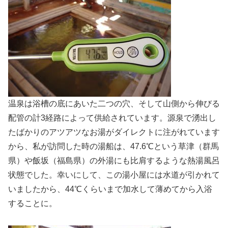
温泉は浴槽の底にあいた二つの穴、そして山側から伸びる
配管の計3経路によって供給されています。源泉で湧出し
たばかりのアツアツなお湯がダイレクトに注がれています
から、私が訪問した時の湯船は、47.6℃という草津（群馬
県）や飯坂（福島県）の外湯にも比肩するような熱湯風呂
状態でした。幸いにして、この湯小屋には水道が引かれて
いましたから、44℃くらいまで加水して薄めてから入浴
することに。