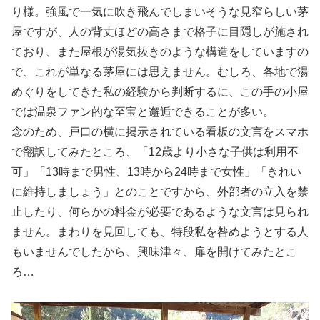
り様。強風で一気に吹き飛んでしまいそうな見窄らしい茅
屋ですが、人の背丈ほどの高さまで格子に目隠しが施され
ており、また屋根が湯気抜きのような構造をしていますの
で、これが単なる茅屋には思えません。むしろ、各地で湯
めぐりをしてきた私の経験から判断するに、この手の小屋
では温泉ファン的な至宝と邂逅できることが多い。
念のため、戸口の横に掲示されている看板の文言をスマホ
で翻訳してみたところ、「12歳より小さな子供は利用不
可」「13時まで男性、13時から24時まで女性」「きれい
に維持しましょう」とのことですから、外部者の立入を禁
止したり、何らかの料金が必要であるような文言は見られ
ません。まわりを見回しても、特段私を咎めようとする人
もいませんでしたから、興味津々、扉を開けてみたとこ
ろ…