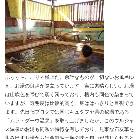
ふぅぅ～。こりゃ極上だ。余計なものが一切ないお風呂ゆ
え、お湯の良さが際立っています。実に素晴らしい。お湯
は山吹色を帯びて弱く濁っており、槽内も同色で染まって
いますが、透明度は比較的高く、底ははっきりと目視でき
ます。先日拙ブログでは同じキュタフヤ県の秘湯である
「ムラトダーウ温泉」を取り上げましたが、このウルジャ
ス温泉のお湯も同系の特徴を有しており、見事な石灰華を
生み出すお湯からは金気や土類の味と匂いが感じられると