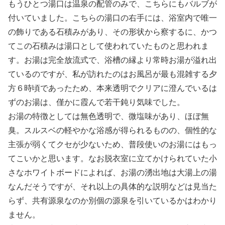
もうひとつ湯口は温泉の配管のみで、こちらにもバルブが
付いていました。こちらの湯口の右手には、浴室内で唯一
の飾りである石積みがあり、その形状から察するに、かつ
てこの石積みは湯口として使われていたものと思われま
す。お湯は完全放流式で、浴槽の縁より常時お湯が溢れ出
ているのですが、私が訪れたのはお風呂が最も混雑する夕
方６時頃であったため、本来透明でクリアに澄んでいるは
ずのお湯は、僅かに霞んで若干鈍り気味でした。
お湯の特徴としては無色透明で、微塩味があり、ほぼ無
臭。スルスベの軽やかな浴感が得られるものの、個性的な
主張が弱くてクセが少ないため、普段使いのお湯にはもっ
てこいかと思います。なお脱衣室に立てかけられていた小
さなホワイトボードによれば、お湯の湧出地は大湯上の湯
なんだそうですが、それ以上の具体的な説明などは見当た
らず、共有源泉なのか別個の源泉を引いているかはわかり
ません。