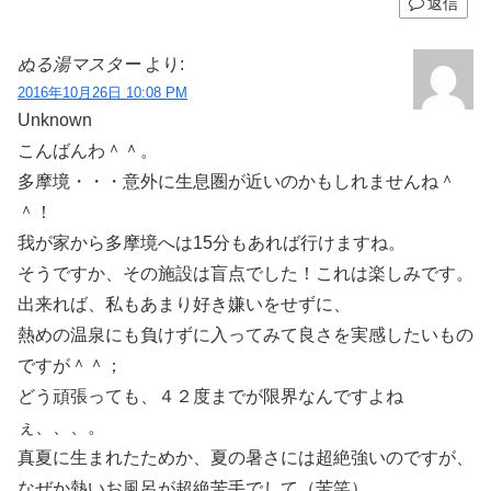
返信
ぬる湯マスター
より:
2016年10月26日 10:08 PM
Unknown
こんばんわ＾＾。
多摩境・・・意外に生息圏が近いのかもしれませんね＾
＾！
我が家から多摩境へは15分もあれば行けますね。
そうですか、その施設は盲点でした！これは楽しみです。
出来れば、私もあまり好き嫌いをせずに、
熱めの温泉にも負けずに入ってみて良さを実感したいもの
ですが＾＾；
どう頑張っても、４２度までが限界なんですよね
ぇ、、、。
真夏に生まれたためか、夏の暑さには超絶強いのですが、
なぜか熱いお風呂が超絶苦手でして（苦笑）