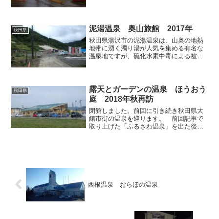
その一角に温泉入浴施設「湯夢湯夢の
湯」があります。「湯」の字が多くて読
みにくいわ…。ユルいネーミングといい
コンクリ打ちっぱなしの外観...
泥湯温泉 奥山旅館 2017年
秋田県
秋田県湯沢市の泥湯温泉は、山奥の地熱
地帯に湧く濁り湯が人気を集める有名な
温泉地ですが、硫化水素中毒による被害
の発生、旅館の火災、閉鎖、そして雪崩
など、災難が相次いでおり、一介の温泉
ファンとして、そうした報を知るたびに
心を痛めてまいりました。...
露天とガーデンの温泉 ほうおう
秋田県
庭 2018年秋再訪
閉館しました。前回に引き続き秋田県大
館市街の温泉を巡ります。 前回記事で
取り上げた「ふるさわ温泉」を出た後
は、再びレンタサイクルに跨って、大館
市街の温泉をもう一軒訪ねることにしま
した。向かったのは以前も拙ブログで取
り上げたことのある「露天と...
西根温泉 おらほの温泉