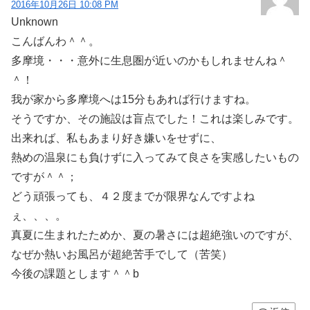
2016年10月26日 10:08 PM
Unknown
こんばんわ＾＾。
多摩境・・・意外に生息圏が近いのかもしれませんね＾
＾！
我が家から多摩境へは15分もあれば行けますね。
そうですか、その施設は盲点でした！これは楽しみです。
出来れば、私もあまり好き嫌いをせずに、
熱めの温泉にも負けずに入ってみて良さを実感したいもの
ですが＾＾；
どう頑張っても、４２度までが限界なんですよね
ぇ、、、。
真夏に生まれたためか、夏の暑さには超絶強いのですが、
なぜか熱いお風呂が超絶苦手でして（苦笑）
今後の課題とします＾＾b