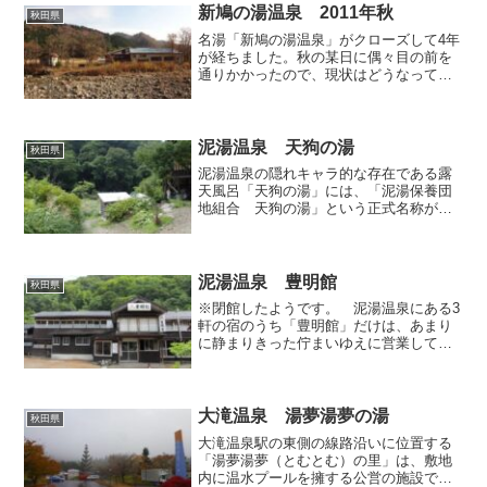
新鳩の湯温泉 2011年秋
秋田県
名湯「新鳩の湯温泉」がクローズして4年
が経ちました。秋の某日に偶々目の前を
通りかかったので、現状はどうなってい
るのか、ちょっと探索してみることにし
てみました。 新鳩の湯へ行くには吊り
橋で玉川の対岸へ渡るのですが、休業し
た翌年にはその吊り橋が...
泥湯温泉 天狗の湯
秋田県
泥湯温泉の隠れキャラ的な存在である露
天風呂「天狗の湯」には、「泥湯保養団
地組合 天狗の湯」という正式名称があ
るんだとか。妙に仰々しいネーミングだ
こと。決して目立たぬ場所にありまし
て、あまり大っぴらに外来利用を受け入
れてないような雰囲気がある...
泥湯温泉 豊明館
秋田県
※閉館したようです。 泥湯温泉にある3
軒の宿のうち「豊明館」だけは、あまり
に静まりきった佇まいゆえに営業してい
るのか判然とせず、あるいは訪れても敷
地にチェーンが張られていたため、私は
今まで訪れたことがありませんでした
が、ネット上では比較的新...
大滝温泉 湯夢湯夢の湯
秋田県
大滝温泉駅の東側の線路沿いに位置する
「湯夢湯夢（とむとむ）の里」は、敷地
内に温水プールを擁する公営の施設で、