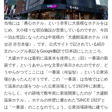
当地には「農心ホテル」という非常に大規模なホテルをは
じめ、大小様々な宿泊施設が営業しているのですが、今回
一泊お世話になったのは中規模の「大盛館温泉ホテル（대
성관 온천호텔）」です。公式サイトで記されている紹介
文のハングル表記をGoogle翻訳で日本語にしたところ、
「大盛ホテルは最初に温泉水を使用した（旧）一番湯の新
築です」というあやふやな文章が表示されたのですが、ど
うやらかつてここには「一番湯（제일탕）」という公衆浴
場があったんだそうです。この「一番湯」は当地ではじめ
て温泉のお湯をつかった公衆浴場として1923年に創業し
たらしく、その跡地で数年前に新規開業したのが「大盛館
温泉ホテル」。ホテルの外壁に書かれた”SINCE 1923″と
は「一番湯」のことなのでしょう。公衆浴場跡地に建てら