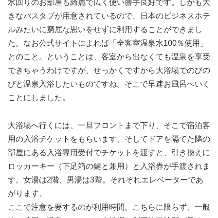
水回りのお部屋も綺麗で広く使い勝手良好です。しかも大
きなバスタブが用意されているので、日本のビジネスホテ
ルみたいに窮屈な思いをせずに利用することができまし
た。なお公式サイトによれば「全客室温泉水100％使用」
とのこと。ということは、客室から出なくても温泉を享受
できちゃうわけですが、せっかくですから大浴場でのびの
びと温泉入浴したいものですね。そこで早速お風呂へいく
ことにしました。
大浴場へ行くには、一旦フロントまで下り、そこで宿泊客
用の入浴チケットをもらいます。そしてドアを隔てた隣の
部屋にある入浴専用受付でチケットを渡すと、引き換えに
ロッカーキー（下足箱の鍵と兼用）と入浴券が手渡されま
す。女湯は2階、男湯は3階。それぞれエレベーターであ
がります。
ここで注意を要するのが利用時間。こちらに限らず、一般