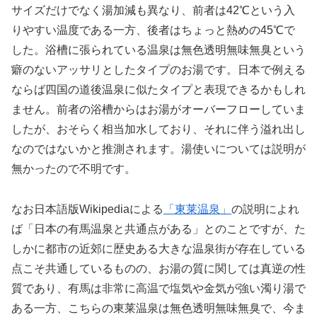
サイズだけでなく湯加減も異なり、前者は42℃という入
りやすい温度である一方、後者はちょっと熱めの45℃で
した。浴槽に張られている温泉は無色透明無味無臭という
癖のないアッサリとしたタイプのお湯です。日本で例える
ならば四国の道後温泉に似たタイプと表現できるかもしれ
ません。前者の浴槽からはお湯がオーバーフローしていま
したが、おそらく相当加水しており、それに伴う溢れ出し
なのではないかと推測されます。湯使いについては説明が
無かったので不明です。
なお日本語版Wikipediaによる
「東莱温泉」
の説明によれ
ば「日本の有馬温泉と共通点がある」とのことですが、た
しかに都市の近郊に歴史ある大きな温泉街が存在している
点こそ共通しているものの、お湯の質に関しては真逆の性
質であり、有馬は非常に高温で塩気や金気が強い濁り湯で
ある一方、こちらの東莱温泉は無色透明無味無臭で、今ま