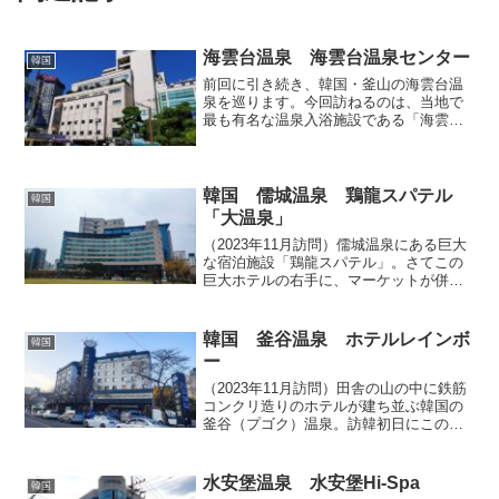
海雲台温泉 海雲台温泉センター
韓国
前回に引き続き、韓国・釜山の海雲台温
泉を巡ります。今回訪ねるのは、当地で
最も有名な温泉入浴施設である「海雲台
温泉（ヘウンデオンチョン）センター
（해운대온천센터）」です。この施設名
で検索すると、ネット上にはたくさんの
情報や訪問記が表示されます...
韓国 儒城温泉 鶏龍スパテル
韓国
「大温泉」
（2023年11月訪問）儒城温泉にある巨大
な宿泊施設「鶏龍スパテル」。さてこの
巨大ホテルの右手に、マーケットが併設
された大衆浴場「大温泉」があります。
今回はここで軽くひとっ風呂浴びます。
中に入るとタッチパネル式の機械があ
韓国 釜谷温泉 ホテルレインボ
韓国
り、これで料金を支払...
ー
（2023年11月訪問）田舎の山の中に鉄筋
コンクリ造りのホテルが建ち並ぶ韓国の
釜谷（プゴク）温泉。訪韓初日にこの釜
谷温泉を訪ねた私は、可能な限りトラブ
ルを排除してストレス無く旅を勧めたか
ったので、事前に宿泊予約サイトでホテ
水安堡温泉 水安堡Hi-Spa
韓国
ルを手配しておきま...