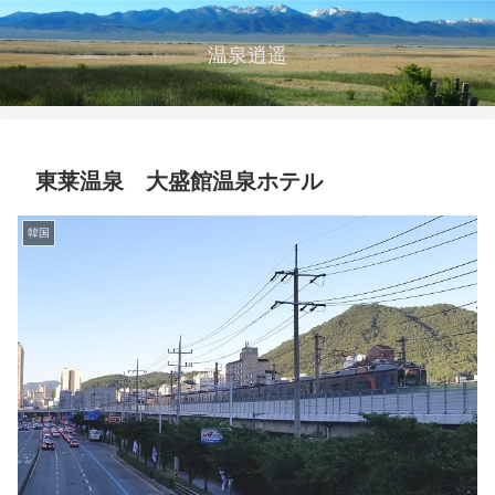
温泉逍遥
東莱温泉 大盛館温泉ホテル
韓国