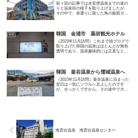
前々回の記事では水安堡温泉までの道の
りと温泉街の様子を取り上げましたが、
その中で、表通りに面した角の曲面ガラ
ス窓に53℃を示す温度計を大きく描いた
建物があることをご紹介しました。この
建物は「水安堡Hi-Spa（수안보하이스
파）」と称し、図書...
韓国 金浦市 薬岩観光ホテル
韓国
（2023年11月訪問）これまで拙ブログで
取り上げた韓国の温泉はほとんどが無色
透明であり、温泉趣味的には正直なとこ
ろ面白みに欠けるのですが、ご当地では
珍しい赤く濁る温泉がソウル近郊の金浦
市にあるらしいので実際に行ってみるこ
とにしました。その...
韓国 釜谷温泉から儒城温泉へ
韓国
（2023年11月訪問）釜谷温泉に泊まった
翌日は一気にソウルへ北上したのです
が、せっかくですから、その途中で大田
の儒城温泉へ立ち寄ることにしました。
釜谷温泉から儒城温泉へ向かうルートと
して、まず考えられるのが往路に乗った
バスで釜山へ戻り（南...
海雲台温泉 海雲台温泉センター