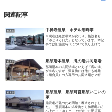
関連記事
中禅寺温泉 ホテル湖畔亭
栃木県
※現在は経営母体が変わり、施設名も
「ゆとりろ日光」となっています。本記
事では旧施設時代について取り上げてい
ます。前々回・前回の記事で取り上げた
日光湯元温泉での湯巡りを終え、路線バ
スで日光駅へ戻る途中に中宮祠へ立ち寄
って参拝し、そのついでにネ...
那須湯本温泉 滝の湯共同浴場
栃木県
那須湯本の共同浴場といえば「鹿の湯」
が有名ですが、温泉街には他にも地元
（組合員）の方専用の共同浴場が２軒あ
り、通常でしたら一般の外来者は利用で
きませんが、温泉地内の民宿に宿泊すれ
ば、その２軒に入ることができますの
で、前回記事で取り上げた「民...
那須温泉 那須町営那須いこいの
栃木県
家
施設老朽化のため閉館・廃止されまし
た。 那須湯本の温泉街から御用邸の方
へ上がってゆくと、その途中に那須高原