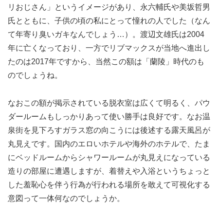
リおじさん」というイメージがあり、永六輔氏や美坂哲男
氏とともに、子供の頃の私にとって憧れの人でした（なん
て年寄り臭いガキなんでしょう…）。渡辺文雄氏は2004
年に亡くなっており、一方でリブマックスが当地へ進出し
たのは2017年ですから、当然この額は「蘭陵」時代のも
のでしょうね。
なおこの額が掲示されている脱衣室は広くて明るく、パウ
ダールームもしっかりあって使い勝手は良好です。なお温
泉街を見下ろすガラス窓の向こうには後述する露天風呂が
丸見えです。国内のエロいホテルや海外のホテルで、たま
にベッドルームからシャワールームが丸見えになっている
造りの部屋に遭遇しますが、着替えや入浴というちょっと
した羞恥心を伴う行為が行われる場所を敢えて可視化する
意図って一体何なのでしょうか。