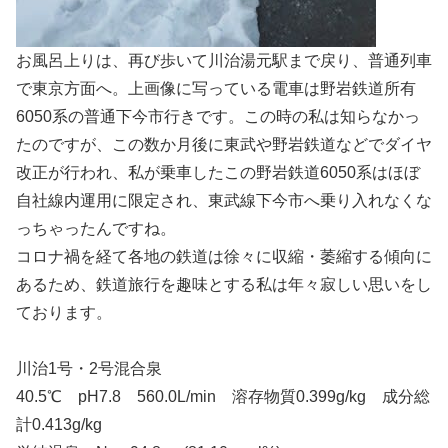
お風呂上りは、再び歩いて川治湯元駅まで戻り、普通列車
で東京方面へ。上画像に写っている電車は野岩鉄道所有
6050系の普通下今市行きです。この時の私は知らなかっ
たのですが、この数か月後に東武や野岩鉄道などでダイヤ
改正が行われ、私が乗車したこの野岩鉄道6050系はほぼ
自社線内運用に限定され、東武線下今市へ乗り入れなくな
っちゃったんですね。
コロナ禍を経て各地の鉄道は徐々に収縮・萎縮する傾向に
あるため、鉄道旅行を趣味とする私は年々寂しい思いをし
ております。
川治1号・2号混合泉
40.5℃ pH7.8 560.0L/min 溶存物質0.399g/kg 成分総
計0.413g/kg