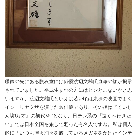
暖簾の先にある脱衣室には俳優渡辺文雄氏直筆の額が掲示
されていました。平成生まれの方にはピンとこないかと思
いますが、渡辺文雄氏といえば若い頃は東映の映画でよく
インテリヤクザを演じた名俳優であり、その後は『くいし
ん坊!万才』の初代MCとなり、日テレ系の『遠くへ行きた
い』では日本全国を旅して廻った有名人ですね。私は個人
的に「いつも津々浦々を旅しているメガネをかけたインテ