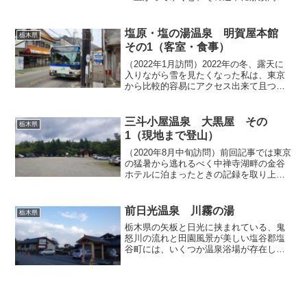
ビジターセンターがありますが、この敷
地内を突っ切った奥に佇む町営の宿泊施
設「いこいの家」では日帰り温泉入浴を
塩原・塩の湯温泉 明賀屋本館
栃木県
受け付けているので、どんな...
その1（客室・食事）
（2022年1月訪問）2022年の冬、露天に
入りながら雪を見たくなった私は、東京
から比較的容易にアクセス出来て且つ雪
見風呂も楽しめる塩原温泉で一泊するこ
とにしました。今回訪ねるのは塩の湯温
泉「明賀屋本館」です。まずは西那須野
三斗小屋温泉 大黒屋 その
栃木県
駅でJR宇都宮線...
1（現地まで登山）
（2020年8月中旬訪問）前回記事では東京
の猛暑から逃れるべく中禅寺湖畔の金谷
ホテルに泊まったときの記録を取り上げ
ましたが、今回もやはり避暑目的で栃木
県の高いところへ訪ねた際のことを書き
綴ってまいります。といっても、前回記
前日光温泉 川霧の湯
栃木県
事の中禅寺金谷ホテ...
栃木県の矢板と日光に挟まれている、鬼
怒川の流れと田園風景が美しい塩谷郡塩
谷町には、いくつか温泉浴場が存在して
いますが、その中でもお湯と景色の両方
が良いと評判の「前日光温泉 川霧の
湯」へ出かけてまいりました。前日光と
いう温泉名は、文字通り日光...