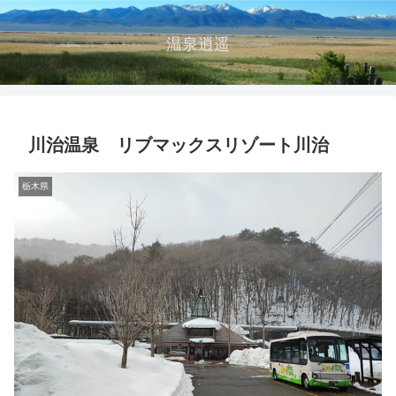
温泉逍遥
川治温泉 リブマックスリゾート川治
栃木県