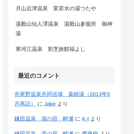
月山志津温泉 変若水の湯つたや
湯殿山仙人澤温泉 湯殿山参籠所 御神
湯
寒河江温泉 割烹旅館福よし
最近のコメント
寺尾野温泉共同浴場 薬師湯（2013年5
月再訪）
に
Jake
より
鎌田温泉 湯の宿 畔瀬
に
K-I
より
鎌田温泉 湯の宿 畔瀬
に
齊藤樹
より