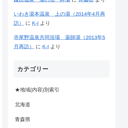
いわき湯本温泉 上の湯（2014年4月再
訪）
に
K-I
より
寺尾野温泉共同浴場 薬師湯（2013年5
月再訪）
に
K-I
より
カテゴリー
★地域(内容)別索引
北海道
青森県