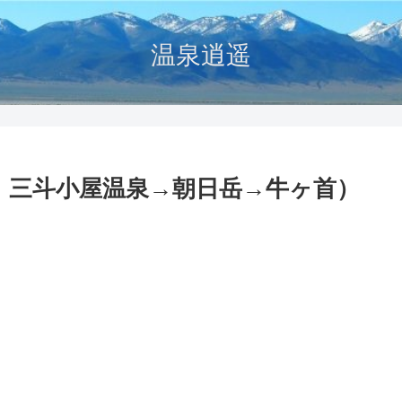
温泉逍遥
2 三斗小屋温泉→朝日岳→牛ヶ首）