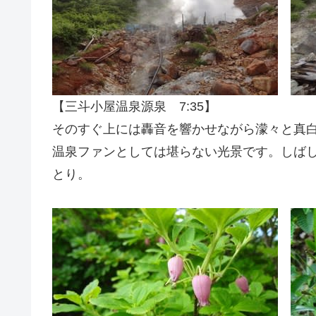
【三斗小屋温泉源泉 7:35】
そのすぐ上には轟音を響かせながら濛々と真
温泉ファンとしては堪らない光景です。しば
とり。