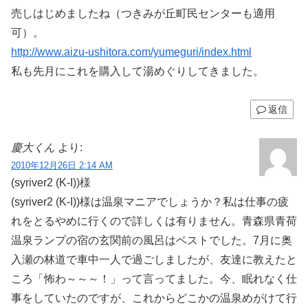
売しはじめましたね（つきみが丘町民センターも適用
可）。
http://www.aizu-ushitora.com/yumeguri/index.html
私も先月にこれを購入して湯めぐりしてきました。
返信
慶大くん
より:
2010年12月26日 2:14 AM
(syriver2 (K-I))様
(syriver2 (K-I))様は温泉マニアでしょうか？私は仕事の疲
れをとるやめに行くので詳しくは有りません。青森県青荷
温泉ランプの宿の玄関前の風呂はベストでした。7月に奥
入瀬の林道で車中一人で過ごしましたが、友達に教えたと
ころ「怖わ～～～！」って言ってました。今、眠れなく仕
事をしていたのですが、これからどこかの温泉めがけて行