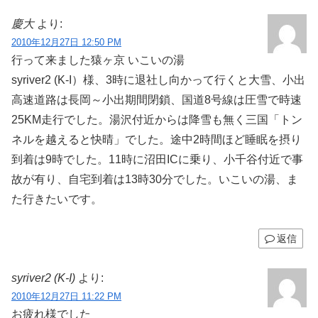
慶大
より:
2010年12月27日 12:50 PM
行って来ました猿ヶ京 いこいの湯
syriver2 (K-I）様、3時に退社し向かって行くと大雪、小出
高速道路は長岡～小出期間閉鎖、国道8号線は圧雪で時速
25KM走行でした。湯沢付近からは降雪も無く三国「トン
ネルを越えると快晴」でした。途中2時間ほど睡眠を摂り
到着は9時でした。11時に沼田ICに乗り、小千谷付近で事
故が有り、自宅到着は13時30分でした。いこいの湯、ま
た行きたいです。
返信
syriver2 (K-I)
より:
2010年12月27日 11:22 PM
お疲れ様でした