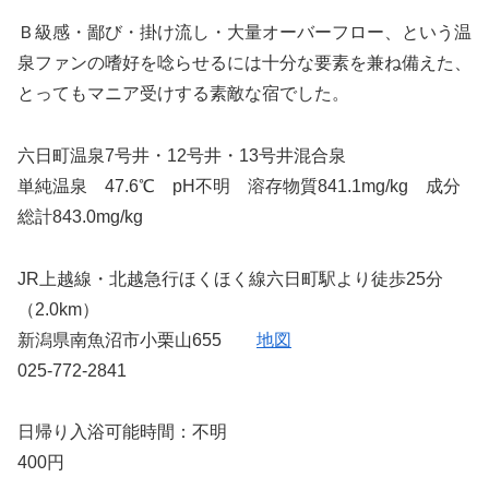
Ｂ級感・鄙び・掛け流し・大量オーバーフロー、という温
泉ファンの嗜好を唸らせるには十分な要素を兼ね備えた、
とってもマニア受けする素敵な宿でした。
六日町温泉7号井・12号井・13号井混合泉
単純温泉 47.6℃ pH不明 溶存物質841.1mg/kg 成分
総計843.0mg/kg
JR上越線・北越急行ほくほく線六日町駅より徒歩25分
（2.0km）
新潟県南魚沼市小栗山655
地図
025-772-2841
日帰り入浴可能時間：不明
400円