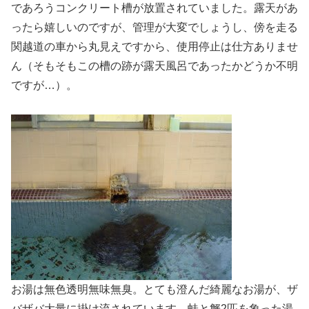
であろうコンクリート槽が放置されていました。露天があ
ったら嬉しいのですが、管理が大変でしょうし、傍を走る
関越道の車から丸見えですから、使用停止は仕方ありませ
ん（そもそもこの槽の跡が露天風呂であったかどうか不明
ですが…）。
お湯は無色透明無味無臭。とても澄んだ綺麗なお湯が、ザ
バザバ大量に掛け流されています。蛙と蟹2匹を象った湯