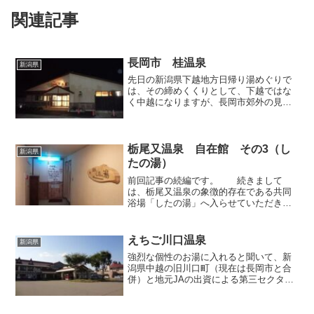
関連記事
長岡市 桂温泉
新潟県
先日の新潟県下越地方日帰り湯めぐりで
は、その締めくくりとして、下越ではな
く中越になりますが、長岡市郊外の見附
市境に近い「桂温泉」に立ち寄ってか
ら、関越道で帰路へ就くことにしまし
た。こちらの温泉は中越地震で被害を蒙
ってしまい、一時期は休業して...
栃尾又温泉 自在館 その3（し
新潟県
たの湯）
前回記事の続編です。 続きまして
は、栃尾又温泉の象徴的存在である共同
浴場「したの湯」へ入らせていただきま
した。鈎状にクネクネと曲がる館内の通
路を進みながら、谷の底へ向かってどん
どん下ってゆきます。総木造の廊下はな
えちご川口温泉
新潟県
かなか趣きがあり、歩くだけ...
強烈な個性のお湯に入れると聞いて、新
潟県中越の旧川口町（現在は長岡市と合
併）と地元JAの出資による第三セクター
が運営する温泉入浴施設「えちご川口温
泉」へ行ってきました。魚野川と信濃川
が合流する箇所を見下ろす眺めの良い丘