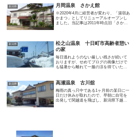
の上に立地しており、広...
月岡温泉 さかえ館
新潟県
※2020年4月に経営者が変わり、「湯宿あ
かまつ」としてリニューアルオープンし
ました。当記事は2011年時点旧「さかえ
館」の様子を取り上げています。月岡温
泉のお宿は、立派でお高めの旅館と湯治
宿的な小規模施設のふたつに分類できま
すが、「さかえ...
松之山温泉 十日町市高齢者憩い
新潟県
の家
毎日逃れようのない厳しい残さが続いて
おりますが、せめてブログの画像だけで
も猛暑から離れて一服の涼を得ていただ
くべく、今回からも引き続き半年前の冬
に訪れた新潟県中越地方の温泉を取り上
げてまいります。前回記事まで連続して
高瀬温泉 古川舘
新潟県
掲載していた栃尾又温泉「...
梅雨の真っ只中である1ヶ月前の某日に一
日だけ休みが取れたので、早朝に自宅を
出発して関越道を飛ばし、新潟県下越地
方にて日帰り弾丸温泉めぐりを敢行しま
した。本来ブログというものは日記的な
要素が強く、記事に盛り込まれる情報の
鮮度がそのブログの良し...