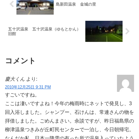
島新田温泉 金城の里
五十沢温泉 五十沢温泉（ゆもとかん）
旧館
コメント
慶大くん
より:
2010年12月25日 9:31 PM
すごいですね。
ここは凄いですよね！今年の梅雨時にネットで発見し、3
回入浴しました。シャンプー、石けんは、常連さんの物を
拝借しました。ごめんまさい。余談ですが、昨日福島県の
柳津温泉つきみが丘町民センターで一泊し、今日朝帰宅。
なんだか私、日本一降雪の有った所で温泉入っていたよう