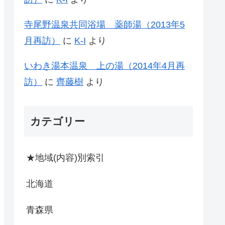
寺尾野温泉共同浴場 薬師湯（2013年5
月再訪）
に
K-I
より
いわき湯本温泉 上の湯（2014年4月再
訪）
に
齊藤樹
より
カテゴリー
★地域(内容)別索引
北海道
青森県