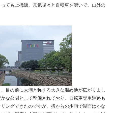
とっても上機嫌。意気揚々と自転車を漕いで、山外の
と、目の前に太湖と称する大きな溜め池が広がりまし
豊かな公園として整備されており、自転車専用道路も
クリングできたのですが、折からの少雨で湖面はかな