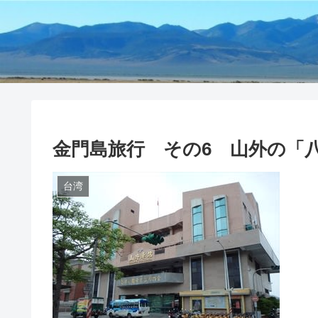
金門島旅行 その6 山外の「
台湾