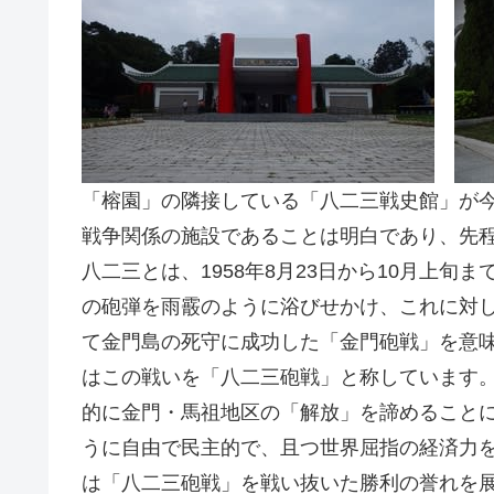
「榕園」の隣接している「八二三戦史館」が
戦争関係の施設であることは明白であり、先
八二三とは、1958年8月23日から10月上旬
の砲弾を雨霰のように浴びせかけ、これに対
て金門島の死守に成功した「金門砲戦」を意
はこの戦いを「八二三砲戦」と称しています
的に金門・馬祖地区の「解放」を諦めること
うに自由で民主的で、且つ世界屈指の経済力
は「八二三砲戦」を戦い抜いた勝利の誉れを