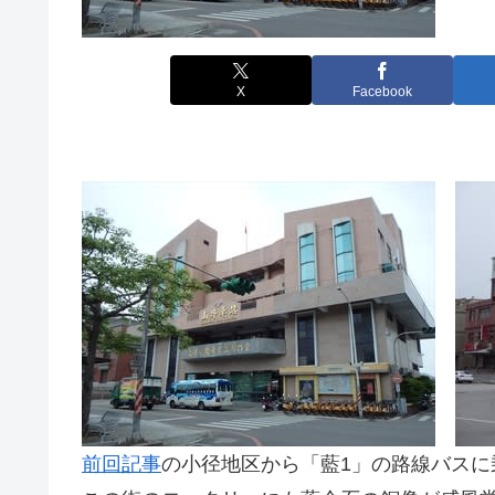
X
Facebook
前回記事
の小径地区から「藍1」の路線バスに