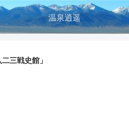
温泉逍遥
八二三戦史館」