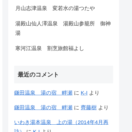
月山志津温泉 変若水の湯つたや
湯殿山仙人澤温泉 湯殿山参籠所 御神
湯
寒河江温泉 割烹旅館福よし
最近のコメント
鎌田温泉 湯の宿 畔瀬
に
K-I
より
鎌田温泉 湯の宿 畔瀬
に
齊藤樹
より
いわき湯本温泉 上の湯（2014年4月再
訪）
に
K-I
より