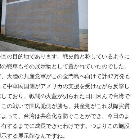
今回の目的地であります。戦史館と称しているように
程の戦車もその展示物として置かれていたのでした。
まで、大陸の共産党軍がこの金門島へ向けて計47万発も
して中華民国側がアメリカの支援を受けながら反撃し
味しており、戦闘の火蓋が切られた日に因んで台湾で
。この戦いで国民党側が勝ち、共産党がこれ以降実質
によって、台湾は共産化を防ぐことができ、今日のよ
を有するまでに成長できたわけです。つまりこの施設
展示する展示館なんですね。