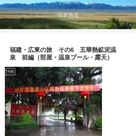
温泉逍遥
福建・広東の旅 その6 五華熱鉱泥温
泉 前編（部屋・温泉プール・露天）
中国