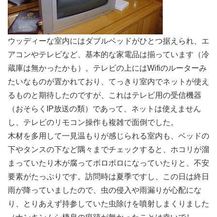
ウッディーな室内にはダブルベッドがひとつ据えられ、エ
アコンやテレビなど、基本的な家電品は揃っています（冷
蔵庫は無かったかも）。テレビの上にはWifiのルーターみ
たいなものが置かれており、てっきり室内でネットが使え
るものと期待したのですが、これはテレビ用の受信機器
（おそらくIP放送の類）であって、ネットは使えません
し、テレビのリモコン操作も複雑で面倒でした。
木材を多用して一見温もりが感じられる室内も、ベッドの
下やタンスの下など隅々までチェックすると、ホコリが溜
まっていたり木が腐ってボロボロになっていたりと、不安
要素がたっぷりです。訪問時は夏季ですし、この日は終日
雨が降っていましたので、虫の侵入や雨漏りが心配にな
り、とりあえず持参していた虫除けを噴射しまくりました