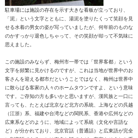
駐車場には施設の存在を示す大きな看板が立っており、
「泥」という文字とともに、湯泥を塗りたくって笑顔を見
せる水着の男女の姿が写っていましたが、何年前のものな
のかすっかり退色しちゃって、その笑顔が却って不気味に
思えました。
この施設のみならず、梅州市一帯では「世界客都」という
文字を頻繁に見かけるのですが、これは当地が世界中のお
客さんを迎える都市だということではなく、梅州は世界中
に散らばる客家の人々のホームタウンですよ、という意味
です。ご存知の方も多いかと思いますが、漢民族と一口に
言っても、たとえば北京など北方の系統、上海などの呉越
（江浙）系、福建や台湾などの閩民系、香港や広州などの
広東系などのように、地域によって系統（文化や言語な
ど）が分かれており、北京官話（普通話）と広東語が完全