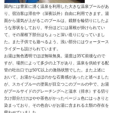
園内には豊富に湧く温泉を利用した大きな温泉プールがあ
り、宿泊客は滞在中（深夜以外）自由に利用できます。湯
面から湯気が上がるこのプールは、鏡餅を輪切りにしたよ
うな形状をしており、半分ほどには屋根が掛けられてい
て、その屋根下部分はちょっと深い造りになっていまし
た。また子供でも遊べるよう、浅い部分にはウォータース
ライダーも設けられています。
お湯は無色透明でほぼ無味無臭。湯度は35℃前後なので
すが、場所によって多少の上下があり、温泉を供給する配
管の吐出口では50℃以上の激熱状態でした。また上述に
おいて、お湯からはほのかな石膏感があったと述べました
が、スカイブルーの塗装が目立つこのプールの中で、お湯
がプールサイドのグレーチングへと溢水（排水）する切り
欠け部分だけはやや茶色がかったベージュ色にはっきりと
染まっており、その色合いがお湯に含まれる土類の存在を
窺わせていました。