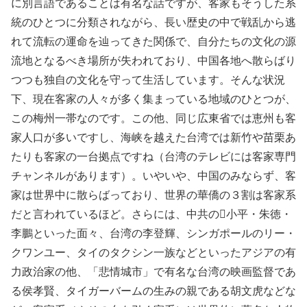
に別言語であることは有名な話ですが、客家もそうした系
統のひとつに分類されながら、長い歴史の中で戦乱から逃
れて流転の運命を辿ってきた関係で、自分たちの文化の源
流地となるべき場所が失われており、中国各地へ散らばり
つつも独自の文化を守って生活しています。そんな状況
下、現在客家の人々が多く集まっている地域のひとつが、
この梅州一帯なのです。この他、同じ広東省では恵州も客
家人口が多いですし、海峡を越えた台湾では新竹や苗栗あ
たりも客家の一台拠点ですね（台湾のテレビには客家専門
チャンネルがあります）。いやいや、中国のみならず、客
家は世界中に散らばっており、世界の華僑の３割は客家系
だと言われているほど。さらには、中共の小平・朱徳・
李鵬といった面々、台湾の李登輝、シンガポールのリー・
クワンユー、タイのタクシン一族などといったアジアの有
力政治家の他、「悲情城市」で有名な台湾の映画監督であ
る侯孝賢、タイガーバームの生みの親である胡文虎などな