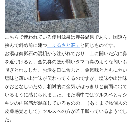
こちらで使われている使用源泉は赤谷温泉であり、国道を
挟んで斜め前に建つ
「ふるさと荘」
と同じものです。
お湯は御影石の湯枡から注がれており、上に開いた穴に鼻
を近づけると、金気臭のほか弱いタマゴ臭のような匂いも
嗅ぎとれました。お湯を口に含むと、金気味とともに弱い
塩味と薄い出汁味が伝わってくるのですが、塩味や出汁味
がおとなしいため、相対的に金気がはっきりと前面に出て
いるように感じられました。また湯中ではツルスベとキシ
キシの両浴感が混在しているものの、（あくまで私個人の
皮膚感覚として）ツルスベの方が若干勝っているようでし
た。