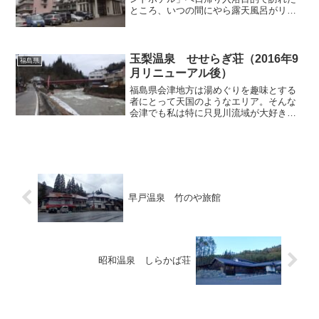
ところ、いつの間にやら露天風呂がリニ
ューアルされていたので、その辺りを含
めて記事にさせていただきます。駐車場
は車で埋め尽くされており、余程混んで
いるのかと思いきや、その...
玉梨温泉 せせらぎ荘（2016年9
福島県
月リニューアル後）
福島県会津地方は湯めぐりを趣味とする
者にとって天国のようなエリア。そんな
会津でも私は特に只見川流域が大好きな
のですが、近年この流域の温泉浴場の一
部ではリニューアルが図られており、今
回記事で取り上げる金山町の「せせらぎ
荘」も旧施設が解体されて...
早戸温泉 竹のや旅館
昭和温泉 しらかば荘