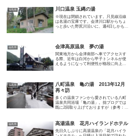
の文字が目立たず、建物自体もシックな
外観なので、自己アピール...
川口温泉 玉縄の湯
福島県
※現在は閉鎖されています。只見線沿線
は名湯の宝庫です。会津川口駅からちょ
っと歩いた野尻川沿いに、週4日しかも夕
方にしか入れない共同浴場があります。
外観は農機具小屋のようで勿論無人です
が、ここのお湯が実に素晴らしい。吐湯
口で微かに硫黄のような...
会津高原温泉 夢の湯
福島県
関東地方から会津南部へ車でアクセスす
る際、近年は白河から甲子トンネルが使
えるようになって利便性が格段に向上し
ましたが、開通以前は東北道の西那須野
塩原インターから下道を走って塩原温泉
郷を通過し、あるいは鬼怒川や川治温泉
を北上し、国道121号で...
八町温泉 亀の湯 2013年12月
福島県
再々訪
多くの温泉ファンから愛されている八町
温泉共同浴場「亀の湯」。拙ブログでは
既に2回取り上げておりますが（参考：1
回目の記事、2回目の記事）、前回記事の
玉梨温泉「せせらぎ荘」から歩いて2～3
分のところにありますので、せっかくで
高湯温泉 花月ハイランドホテル
福島県
すからこの日も立ち...
先日久しぶりに高湯温泉の「花月ハイラ
ンドホテル」へ日帰り入浴目的で訪れた