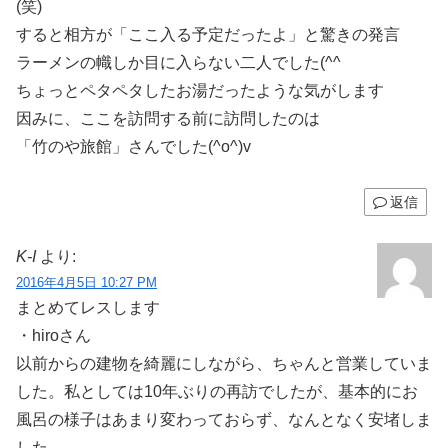
(笑)
すると相方が「ここ入る予定だったよ」と驚きの発言
ラーメンの幟しか目に入らない二人でした(^^ゞ
ちょっとペタペタしたお湯だったような気がします
因みに、ここを訪問する前に訪問したのは
「竹のや旅館」さんでした(^o^)v
返信
K-I
より:
2016年4月5日 10:27 PM
まとめてレスします
・hiroさん
以前からの建物を綺麗にしながら、ちゃんと営業していま
した。私としては10年ぶりの再訪でしたが、基本的にお
風呂の様子はあまり変わっておらず、なんとなく安堵しま
した。