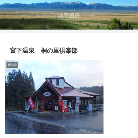
温泉逍遥
宮下温泉 桐の里倶楽部
福島県