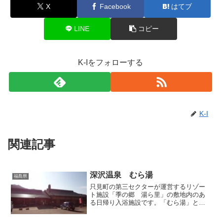
X
Facebook
はてブ
LINE
コピー
K-Iをフォローする
K-I
関連記事
深沢温泉 むら湯
福島県
只見町の第三セクターが運営するリゾー
ト施設「季の郷 湯ら里」の敷地内のあ
る日帰り入浴施設です。「むら湯」とは
その名の通り村の湯、つまり共同浴場っ
てことですね。施設名を記してある扁額