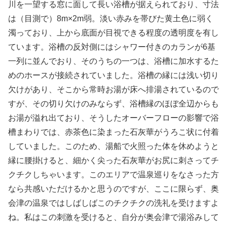
川を一望する窓に面して長い浴槽が据えられており、寸法
は（目測で）8m×2m弱。淡い赤みを帯びた黄土色に弱く
濁っており、上から底面が目視できる程度の透明度を有し
ています。浴槽の反対側にはシャワー付きのカランが6基
一列に並んでおり、そのうちの一つは、浴槽に加水するた
めのホースが接続されていました。浴槽の縁には浅い切り
欠けがあり、そこから常時お湯が床へ排湯されているので
すが、その切り欠けのみならず、浴槽縁のほぼ全辺からも
お湯が溢れ出ており、そうしたオーバーフローの影響で浴
槽まわりでは、赤茶色に染まった石灰華がうろこ状に付着
していました。このため、湯船で火照った体を休めようと
縁に腰掛けると、細かく尖った石灰華がお尻に刺さってチ
クチクしちゃいます。このエリアで温泉巡りをなさった方
なら共感いただけるかと思うのですが、ここに限らず、奥
会津の温泉ではしばしばこのチクチクの洗礼を受けますよ
ね。私はこの刺激を受けると、自分が奥会津で湯浴みして