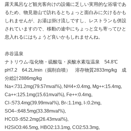
露天風呂など観光客向けの設備に乏しい実用的な浴場であ
るため、物見遊山で訪れるとちょっと面白みに欠けるかも
しれませんが、お湯は掛け流しですし、レストランも併設
されていますので、移動の途中にちょっと立ち寄ってひと
息入れるにはちょうど良いかもしれませんね。
赤谷温泉
ナトリウム-塩化物・硫酸塩・炭酸水素塩温泉 54.8℃
pH7.2 64.2L/min（掘削自噴） 溶存物質2833mg/kg 成
分総計2886mg/kg
Na+:731.2mg(79.57mval%), NH4+:0.4mg, Mg++:15.4mg,
Ca++:125.1mg(15.61mval%), Fe++:0.4mg,
Cl-:573.4mg(39.99mval%), Br-:1.1mg, I-:0.2mg,
SO4–:648.5mg(33.38mval%),
HCO3-:652.2mg(26.43mval%),
H2SiO3:46.5mg, HBO2:13.1mg, CO2:53.3mg,