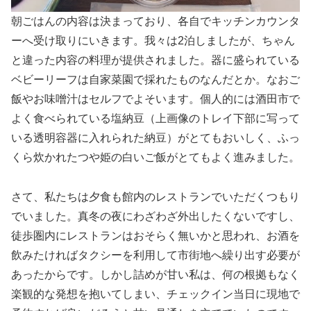
朝ごはんの内容は決まっており、各自でキッチンカウンタ
ーへ受け取りにいきます。我々は2泊しましたが、ちゃん
と違った内容の料理が提供されました。器に盛られている
ベビーリーフは自家菜園で採れたものなんだとか。なおご
飯やお味噌汁はセルフでよそいます。個人的には酒田市で
よく食べられている塩納豆（上画像のトレイ下部に写って
いる透明容器に入れられた納豆）がとてもおいしく、ふっ
くら炊かれたつや姫の白いご飯がとてもよく進みました。
さて、私たちは夕食も館内のレストランでいただくつもり
でいました。真冬の夜にわざわざ外出したくないですし、
徒歩圏内にレストランはおそらく無いかと思われ、お酒を
飲みたければタクシーを利用して市街地へ繰り出す必要が
あったからです。しかし詰めが甘い私は、何の根拠もなく
楽観的な発想を抱いてしまい、チェックイン当日に現地で