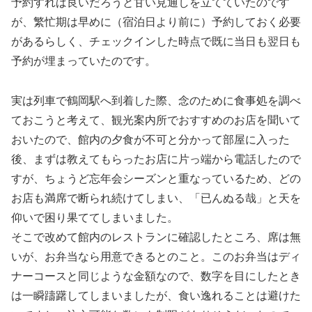
予約すれば良いだろうと甘い見通しを立てていたのです
が、繁忙期は早めに（宿泊日より前に）予約しておく必要
があるらしく、チェックインした時点で既に当日も翌日も
予約が埋まっていたのです。
実は列車で鶴岡駅へ到着した際、念のために食事処を調べ
ておこうと考えて、観光案内所でおすすめのお店を聞いて
おいたので、館内の夕食が不可と分かって部屋に入った
後、まずは教えてもらったお店に片っ端から電話したので
すが、ちょうど忘年会シーズンと重なっているため、どの
お店も満席で断られ続けてしまい、「已んぬる哉」と天を
仰いで困り果ててしまいました。
そこで改めて館内のレストランに確認したところ、席は無
いが、お弁当なら用意できるとのこと。このお弁当はディ
ナーコースと同じような金額なので、数字を目にしたとき
は一瞬躊躇してしまいましたが、食い逸れることは避けた