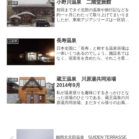
げます。今回訪れたのは金...
小野川温泉 二階堂旅館
山形県
前回までタイ北部の温泉や旅行記などを
約一ヶ月にわたって取り上げてまいりま
したが、東南アジアシリーズは一区切り
を付け、今回からは日本に戻って私が大
好きな山形県・小野川温泉へと一気に北
上します。もう東北も里ではとっくに雪
が融けて桜も散りましたが...
長寿温泉
山形県
日本全国に「長寿」と称する温泉浴場は
一体いくつあるのでしょう。施設名では
なく、浴室名を含めたら、それこそ星の
数に匹敵するかもしれません。その中で
も今回は庄内地方の中心都市である鶴岡
で市民から熱い支持を得ている「長寿温
泉」を取り上げます。大雑...
蔵王温泉 川原湯共同浴場
山形県
2014年9月
私が温泉巡りを趣味にするきっかけとな
った浴場のひとつである、蔵王温泉の川
原湯共同浴場。まだタイル張りのお風呂
しか知らなかったかつての私は、浴槽の
底がスノコ状になっていて、その直下か
ら温泉が湧出しているという状況に驚
き、温泉地の共同浴場ってこ...
鶴岡北京田温泉 SUIDEN TERRASSE