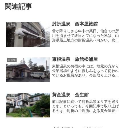
関連記事
肘折温泉 西本屋旅館
山形県
雪が降りしきる年末の某日、仙台での所
用を済ませて終日オフになった私は、山
形県最上地方の肘折温泉へ向かい、吹雪
の中を歩いて全身雪まみれになりなが
ら、温泉のハシゴを実践してまいりまし
た。どこからスタートすべきか迷ってい
たのですが、玄関に提げられ...
東根温泉 旅館松浦屋
山形県
東根温泉のお宿の中には、地元の方から
公衆浴場のように親しみをもって使われ
ているお風呂があり、今回取り上げる
「旅館松浦屋」もそんなお宿のひとつな
んだとか。温泉街の足湯と東根グランド
ホテルの中間に位置しており、私が訪お
うとすると、風呂道具を小脇...
黄金温泉 金生館
山形県
前回記事に続いて肘折温泉エリアを巡り
ます。といっても、今回記事で取り上げ
るのは、肘折のご近所にある黄金温泉で
す。肘折も黄金も同じ肘折カルデラの中
で湧出する温泉であり、兄弟みたいなも
のなので、ここでは肘折と一緒に取り上