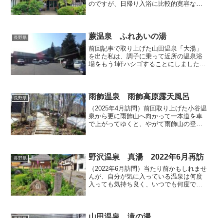
のですが、日帰り入浴に比較的寛容な温
泉地であっても、なぜか訪ねた旅館の全
てで入浴を悉く断られてしまうことって
ありますよね。私も2022年5月某日に信州
の上山田温泉...
蕨温泉 ふれあいの湯
長野県
前回記事で取り上げた山田温泉「大湯」
を出た私は、調子に乗って近所の温泉浴
場をもう1軒ハシゴすることにしました。
向かったのは山田温泉と同じ高山村にあ
る蕨温泉の露天風呂付き日帰り入浴施設
「ふれあいの湯」です。こちらも私にと
っては約10年ぶりの再...
雨飾温泉 雨飾高原露天風呂
長野県
（2025年4月訪問）前回取り上げた小谷温
泉から更に雨飾山へ向かって一本道を車
で上がってゆくと、やがて雨飾山の登山
口に行き着きます。登山口では一軒宿の
温泉旅館「雨飾荘」が営業しています
が、その手前には期間限定で開かれる
「雨飾高原露天風呂」が...
野沢温泉 真湯 2022年6月再訪
長野県
（2022年6月訪問）当たり前かもしれませ
んが、自分が気に入っている温泉は何度
入っても気持ち良く、いつでも何度でも
感動出来ちゃいます。私は野沢温泉に数
ある源泉の中でも「真湯」が特に好き
で、当地を訪ねる度に必ず立ち寄って入
っています。道祖神の...
山田温泉 滝の湯